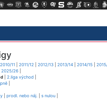
igy
2010/11
|
2011/12
|
2012/13
|
2013/14
|
2014/15
|
2015
|
2025/26
|
ed
|
2.liga východ
|
upně
|
dy
|
prodl. nebo náj.
|
s nulou
|