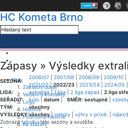
HC Kometa Brno
Zápasy »
Výsledky extral
2006/07
|
2007/08
|
2008/09
|
2009/10
|
Klub
SEZONA:
2021/22
|
2022/23
|
2023/24
|
2024/25
Základní údaje
LIGA:
extraliga
|
1.liga
|
2.liga západ
|
2.liga stř
Vedení a kontakty
SEŘADIT:
kolo
|
datum
|
SMĚR:
sestupně
|
vzest
Logo
TÝM:
všechny
Historie
VÝSLEDKY:
všechny
|
remízy
|
výhry v prodl.
|
nájez
Podrobná historie
Zobrazit
tabulku
této sezóny a soutěže.
Ke stažení