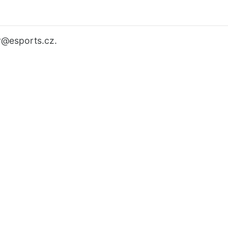
r
@esports.cz.