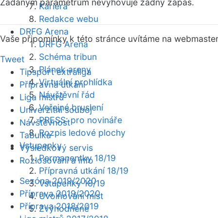
Zadaným parametrům nevyhovuje žádný zápas.
Kariéra
Redakce webu
DRFG Arena
Vaše připomínky k této stránce uvítáme na webmaste
DRFG Arena
Schéma tribun
Tweet
Plánek areny
Tipsport extraliga
Virtuální prohlídka
Přípravná utkání
Návštěvní řád
Liga mistrů
Veřejné bruslení
Univerzitní souboj
PRESS: pro novináře
Návštěvnost
Rozpis ledové plochy
Tabulka
Vstupenky
Výsledkový servis
Permanentky 18/19
Rozlosování a info
Přípravná utkání 18/19
Sezóna 2019/2020
Vstupenky 18/19
Příprava 2019/2020
Uvolňování míst
Příprava 2018/2019
Zvýhodněné