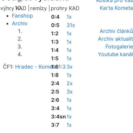
Kostka pro vás
Karta Kometa
výhry KAD |
remízy |
prohry KAD
Fanshop
0:4
1x
Archiv
0:5
31x
Archiv článků
1:2
1x
Archiv aktualit
1:3
1x
Fotogalerie
1:4
1x
Youtube kanál
1:5
1x
ČF1:
Hradec - Kometa 1:3
1:6
3x
1:8
1x
2:4
2x
2:5
3x
2:6
1x
3:4
1x
3:4sn
1x
3:7
1x