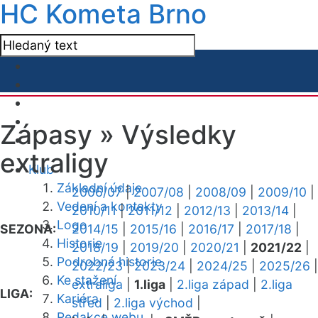
HC Kometa Brno
Zápasy »
Výsledky
extraligy
Klub
Základní údaje
2006/07
|
2007/08
|
2008/09
|
2009/10
|
Vedení a kontakty
2010/11
|
2011/12
|
2012/13
|
2013/14
|
Logo
SEZONA:
2014/15
|
2015/16
|
2016/17
|
2017/18
|
Historie
2018/19
|
2019/20
|
2020/21
|
2021/22
|
Podrobná historie
2022/23
|
2023/24
|
2024/25
|
2025/26
|
Ke stažení
extraliga
|
1.liga
|
2.liga západ
|
2.liga
LIGA:
Kariéra
střed
|
2.liga východ
|
Redakce webu