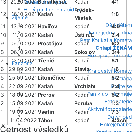
13
20.10.2021
Benátky n/J
Kadaň
4:1
Reklamní nabídka
Hrdý partner - nabídka
Frýdek-
12
16.10.2021
Kadaň
1:8
Žijeme
Místek
Děti dětem
11
13.10.2021
Havířov
Kadaň
4:0
Jsme jedna rodina
10
11.10.2021
Kadaň
Ústí n/L
2:4
Petr Koukal a Kometa
9
09.10.2021
Prostějov
Kadaň
6:2
Chlapi ŽENÁM
8
06.10.2021
Kadaň
Sokolov
3:4
Hokejová tombola
7
02.10.2021
Třebíč
Kadaň
5:1
Fanzóna
6
29.09.2021
Kadaň
Slavia
1:6
Království Komety
5
25.09.2021
Litoměřice
Kadaň
5:2
Dortiáda
4
22.09.2021
Kadaň
Vrchlabí
Ptejte se
2:4
Fan klub informuje
3
18.09.2021
Přerov
Kadaň
5:2
Fotogalerie
2
15.09.2021
Kadaň
Poruba
1:3
Aktivní fotogalerie
1
19.09.2021
Vsetín
Kadaň
7:3
Download
11.04.2022
Tábor
Kadaň
4:3sn
Hokejchat.cz
Četnost výsledků