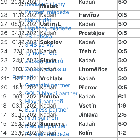
29
20.12.2021
Kadaň
5:0
Realizační týmy
Místek
Partneři mládeže
28
11.12.2021
Kadaň
Havířov
0:5
Nábor dětí
27
08.12.2021
Ústí n/L
Kadaň
5:0
Úspěchy mládeže
26
04.12.2021
Kadaň
Prostějov
0:5
ZŠ Labská
25
01.12.2021
Sokolov
Kadaň
5:0
SMS servis
24
27.11.2021
Kadaň
Třebíč
0:5
Týmová fota
23
24.11.2021
Slavia
Kadaň
5:0
Zápasy juniorů
Zápasy dorostu
22
20.11.2021
Kadaň
Litoměřice
0:5
Partneři
21
17.11.2021
Vrchlabí
Kadaň
5:0
Generální partner
20
15.11.2021
Kadaň
Přerov
0:5
GOLD hlavní partner
19
06.11.2021
Poruba
Kadaň
6:1
Hlavní partneři
18
03.11.2021
Kadaň
Vsetín
1:6
Business partneři
17
30.10.2021
Kadaň
Jihlava
2:5
Hrdí partneři
15
25.10.2021
Šumperk
Kadaň
5:0
Mediální partneři
14
23.10.2021
Kadaň
Kolín
1:2
Partneři mládeže