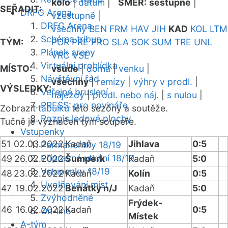
kolo
|
datum
|
SMĚR:
sestupně
|
SEŘADIT:
DRFG Arena
vzestupně
|
DRFG Arena
všechny
BEN
FRM
HAV
JIH
KAD
KOL
LTM
Schéma tribun
TÝM:
POR
PRE
PRO
SLA
SOK
SUM
TRE
UNL
Plánek areny
VRC
VSE
Virtuální prohlídka
MÍSTO:
všude
|
doma
|
venku
|
Návštěvní řád
všechny
|
remízy
|
výhry v prodl.
|
VÝSLEDKY:
Veřejné bruslení
nájezdy
|
prodl. nebo náj.
|
s nulou
|
PRESS: pro novináře
Zobrazit
tabulku
této sezóny a soutěže.
Rozpis ledové plochy
Tučně je vyznačen tým soupeře.
Vstupenky
51
02.03.2022
Kadaň
Jihlava
0:5
Permanentky 18/19
Přípravná utkání 18/19
49
26.02.2022
Šumperk
Kadaň
5:0
Vstupenky 18/19
48
23.02.2022
Kadaň
Kolín
0:5
Uvolňování míst
47
19.02.2022
Benátky n/J
Kadaň
5:0
Zvýhodněné
Frýdek-
46
16.02.2022
Kadaň
0:5
On-line
Místek
A-tým