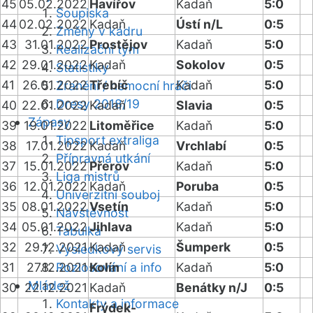
45
05.02.2022
Havířov
Kadaň
5:0
Soupiska
44
02.02.2022
Kadaň
Ústí n/L
0:5
Změny v kádru
43
31.01.2022
Prostějov
Kadaň
5:0
Realizační tým
42
29.01.2022
Kadaň
Sokolov
0:5
Statistiky
41
26.01.2022
Třebíč
Kadaň
5:0
Zranění / nemocní hráči
Dresy 2018/19
40
22.01.2022
Kadaň
Slavia
0:5
Zápasy
39
19.01.2022
Litoměřice
Kadaň
5:0
Tipsport extraliga
38
17.01.2022
Kadaň
Vrchlabí
0:5
Přípravná utkání
37
15.01.2022
Přerov
Kadaň
5:0
Liga mistrů
36
12.01.2022
Kadaň
Poruba
0:5
Univerzitní souboj
35
08.01.2022
Vsetín
Kadaň
5:0
Návštěvnost
34
05.01.2022
Jihlava
Kadaň
5:0
Tabulka
32
29.12.2021
Kadaň
Šumperk
0:5
Výsledkový servis
31
27.12.2021
Rozlosování a info
Kolín
Kadaň
5:0
Mládež
30
22.12.2021
Kadaň
Benátky n/J
0:5
Kontakty a informace
Frýdek-