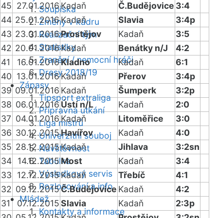
45
27.01.2016
Kadaň
Č.Budějovice
3:4
Soupiska
44
25.01.2016
Kadaň
Slavia
3:4p
Změny v kádru
43
23.01.2016
Prostějov
Kadaň
3:5
Realizační tým
Statistiky
42
20.01.2016
Kadaň
Benátky n/J
4:2
Zranění / nemocní hráči
41
16.01.2016
Kladno
Kadaň
6:1
Dresy 2018/19
40
13.01.2016
Kadaň
Přerov
3:4p
Zápasy
39
09.01.2016
Kadaň
Šumperk
3:2p
Tipsport extraliga
38
06.01.2016
Ústí n/L
Kadaň
2:0
Přípravná utkání
37
04.01.2016
Kadaň
Litoměřice
3:0
Liga mistrů
36
30.12.2015
Havířov
Kadaň
4:0
Univerzitní souboj
35
28.12.2015
Kadaň
Jihlava
3:2sn
Návštěvnost
34
14.12.2015
Tabulka
Most
Kadaň
3:4
Výsledkový servis
33
12.12.2015
Kadaň
Třebíč
4:1
Rozlosování a info
32
09.12.2015
Č.Budějovice
Kadaň
4:2
Mládež
31
07.12.2015
Slavia
Kadaň
2:3p
Kontakty a informace
30
05.12.2015
Kadaň
Prostějov
3:2sn