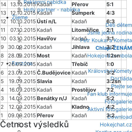
Reklamní nabídka
14
13.10.2015
Kadaň
Přerov
5:1
Hrdý partner - nabídka
13
12.10.2015
Kadaň
Šumperk
4:3
Žijeme
12
10.10.2015
Ústí n/L
Kadaň
6:3
Děti dětem
11
07.10.2015
Kadaň
Litoměřice
2:1
Jsme jedna rodina
10
03.10.2015
Havířov
Kadaň
3:1
Petr Koukal a Kometa
9
30.09.2015
Kadaň
Jihlava
3:2
Chlapi ŽENÁM
8
28.09.2015
Most
Kadaň
Hokejová tombola
1:2sn
Fanzóna
7
26.09.2015
Kadaň
Třebíč
1:0
Království Komety
6
23.09.2015
Č.Budějovice
Kadaň
3:2
Dortiáda
5
19.09.2015
Slavia
Kadaň
3:2sn
Ptejte se
4
16.09.2015
Kadaň
Prostějov
7:2
Fan klub informuje
3
14.09.2015
Benátky n/J
Kadaň
5:2
Fotogalerie
2
12.09.2015
Kadaň
Kladno
4:2
Aktivní fotogalerie
1
09.09.2015
Přerov
Kadaň
3:2
Download
Četnost výsledků
Hokejchat.cz