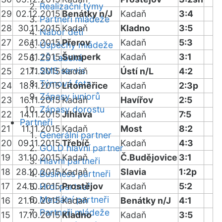
Realizační týmy
29
02.12.2015
Benátky n/J
Kadaň
3:4
Partneři mládeže
28
30.11.2015
Kadaň
Kladno
3:5
Nábor dětí
27
26.11.2015
Přerov
Kadaň
5:3
Úspěchy mládeže
26
25.11.2015
Šumperk
Kadaň
3:1
ZŠ Labská
SMS servis
25
21.11.2015
Kadaň
Ústí n/L
4:2
Týmová fota
24
18.11.2015
Litoměřice
Kadaň
2:3p
Zápasy juniorů
23
16.11.2015
Kadaň
Havířov
2:5
Zápasy dorostu
22
14.11.2015
Jihlava
Kadaň
7:5
Partneři
21
11.11.2015
Kadaň
Most
8:2
Generální partner
20
09.11.2015
Třebíč
Kadaň
4:3
GOLD hlavní partner
19
31.10.2015
Kadaň
Č.Budějovice
3:1
Hlavní partneři
18
28.10.2015
Kadaň
Slavia
1:2p
Business partneři
17
24.10.2015
Prostějov
Kadaň
5:2
Hrdí partneři
Mediální partneři
16
21.10.2015
Kadaň
Benátky n/J
4:1
Partneři mládeže
15
17.10.2015
Kladno
Kadaň
3:5