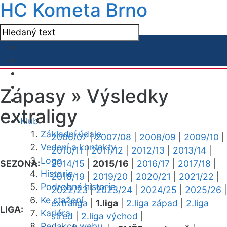
HC Kometa Brno
Zápasy »
Výsledky
extraligy
Klub
Základní údaje
2006/07
|
2007/08
|
2008/09
|
2009/10
|
Vedení a kontakty
2010/11
|
2011/12
|
2012/13
|
2013/14
|
Logo
SEZONA:
2014/15
|
2015/16
|
2016/17
|
2017/18
|
Historie
2018/19
|
2019/20
|
2020/21
|
2021/22
|
Podrobná historie
2022/23
|
2023/24
|
2024/25
|
2025/26
|
Ke stažení
extraliga
|
1.liga
|
2.liga západ
|
2.liga
LIGA:
Kariéra
střed
|
2.liga východ
|
Redakce webu