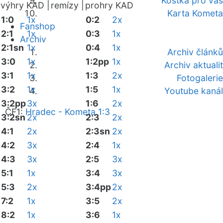
Kostka pro vás
výhry KAD |
remízy |
prohry KAD
Karta Kometa
1:0
1x
0:2
2x
Fanshop
2:1
1x
0:3
1x
Archiv
2:1sn
1x
0:4
1x
Archiv článků
3:0
1x
1:2pp
1x
Archiv aktualit
3:1
1x
1:3
2x
Fotogalerie
3:2
1x
1:5
1x
Youtube kanál
3:2pp
3x
1:6
2x
ČF1:
Hradec - Kometa 1:3
3:2sn
2x
2:3
2x
4:1
2x
2:3sn
2x
4:2
3x
2:4
1x
4:3
3x
2:5
3x
5:1
1x
3:4
3x
5:3
2x
3:4pp
2x
7:2
1x
3:5
2x
8:2
1x
3:6
1x