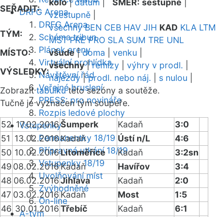
kolo
|
datum
|
SMĚR:
sestupně
|
SEŘADIT:
DRFG Arena
vzestupně
|
DRFG Arena
všechny
BEN
CEB
HAV
JIH
KAD
KLA
LTM
TÝM:
Schéma tribun
MST
PRE
PRO
SLA
SUM
TRE
UNL
Plánek areny
MÍSTO:
všude
|
doma
|
venku
|
Virtuální prohlídka
všechny
|
remízy
|
výhry v prodl.
|
VÝSLEDKY:
Návštěvní řád
nájezdy
|
prodl. nebo náj.
|
s nulou
|
Veřejné bruslení
Zobrazit
tabulku
této sezóny a soutěže.
PRESS: pro novináře
Tučně je vyznačen tým soupeře.
Rozpis ledové plochy
52
17.02.2016
Šumperk
Kadaň
3:0
Vstupenky
Permanentky 18/19
51
13.02.2016
Kadaň
Ústí n/L
4:6
Přípravná utkání 18/19
50
10.02.2016
Litoměřice
Kadaň
3:2sn
Vstupenky 18/19
49
08.02.2016
Kadaň
Havířov
3:4
Uvolňování míst
48
06.02.2016
Jihlava
Kadaň
2:0
Zvýhodněné
47
03.02.2016
Kadaň
Most
1:5
On-line
46
30.01.2016
Třebíč
Kadaň
6:1
A-tým