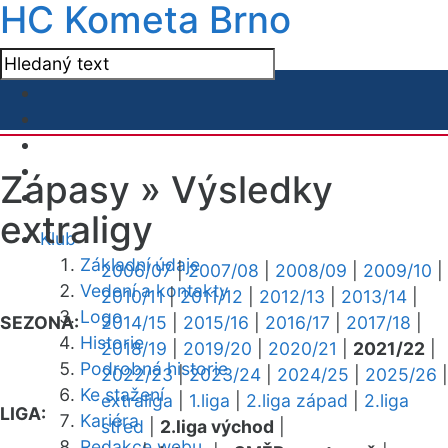
HC Kometa Brno
Zápasy »
Výsledky
extraligy
Klub
Základní údaje
2006/07
|
2007/08
|
2008/09
|
2009/10
|
Vedení a kontakty
2010/11
|
2011/12
|
2012/13
|
2013/14
|
Logo
SEZONA:
2014/15
|
2015/16
|
2016/17
|
2017/18
|
Historie
2018/19
|
2019/20
|
2020/21
|
2021/22
|
Podrobná historie
2022/23
|
2023/24
|
2024/25
|
2025/26
|
Ke stažení
extraliga
|
1.liga
|
2.liga západ
|
2.liga
LIGA:
Kariéra
střed
|
2.liga východ
|
Redakce webu