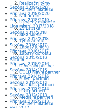
Realizační týmy
Sezóna 2019/2020
Partneři mládeže
Příprava 2019/2020
Nábor dětí
Příprava 2018/2019
Úspěchy mládeže
Liga mistrů 2017/2018
ZŠ Labská
Sezóna 2017/2018
SMS servis
Příprava 2017/2018
Týmová fota
Sezóna 2016/2017
Zápasy juniorů
Příprava 2016/2017
Zápasy dorostu
Sezóna 2015/2016
Partneři
Příprava 2015/2016
Generální partner
Sezóna 2014/2015
GOLD hlavní partner
Příprava 2014/2015
Hlavní partneři
Sezóna 2013/2014
Business partneři
Příprava 2013/2014
Hrdí partneři
Sezóna 2012/2013
Mediální partneři
Příprava 2012/2013
Partneři mládeže
EHT 2012