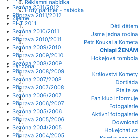
Reklamní nabídka
Sezóna 2011/2012
Hrdý partner - nabídka
Příprava 2011/2012
Žijeme
EHT 2011
Děti dětem
Sezóna 2010/2011
Jsme jedna rodina
Příprava 2010/2011
Petr Koukal a Kometa
Sezóna 2009/2010
Chlapi ŽENÁM
Příprava 2009/2010
Hokejová tombola
Sezóna 2008/2009
Fanzóna
Příprava 2008/2009
Království Komety
Sezóna 2007/2008
Dortiáda
Příprava 2007/2008
Ptejte se
Sezóna 2006/2007
Fan klub informuje
Příprava 2006/2007
Fotogalerie
Sezóna 2005/2006
Aktivní fotogalerie
Příprava 2005/2006
Download
Sezóna 2004/2005
Hokejchat.cz
Příprava 2004/2005