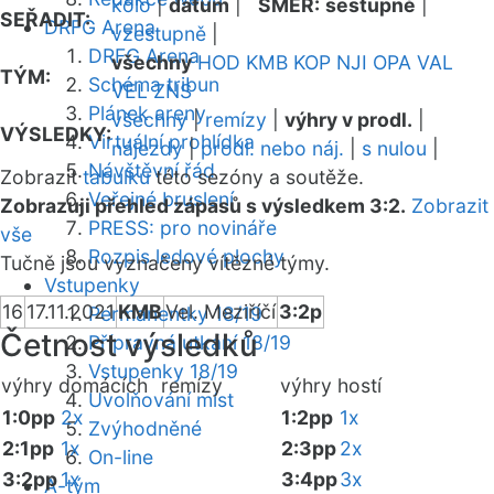
kolo
|
datum
|
SMĚR:
sestupně
|
SEŘADIT:
DRFG Arena
vzestupně
|
DRFG Arena
všechny
HOD
KMB
KOP
NJI
OPA
VAL
TÝM:
Schéma tribun
VEL
ZNS
Plánek areny
všechny
|
remízy
|
výhry v prodl.
|
VÝSLEDKY:
Virtuální prohlídka
nájezdy
|
prodl. nebo náj.
|
s nulou
|
Návštěvní řád
Zobrazit
tabulku
této sezóny a soutěže.
Veřejné bruslení
Zobrazuji přehled zápasů s výsledkem 3:2.
Zobrazit
PRESS: pro novináře
vše
Rozpis ledové plochy
Tučně jsou vyznačeny vítězné týmy.
Vstupenky
16
17.11.2021
KMB
Vel. Meziříčí
3:2p
Permanentky 18/19
Četnost výsledků
Přípravná utkání 18/19
Vstupenky 18/19
výhry domácích
remízy
výhry hostí
Uvolňování míst
1:0pp
2x
1:2pp
1x
Zvýhodněné
2:1pp
1x
2:3pp
2x
On-line
3:2pp
1x
3:4pp
3x
A-tým