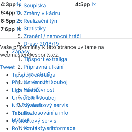
4:3pp
1x
4:5pp
1x
Soupiska
5:4pp
1x
Změny v kádru
6:5pp
2x
Realizační tým
Statistiky
7:6pp
1x
Zranění / nemocní hráči
Dresy 2018/19
Vaše připomínky k této stránce uvítáme na
Zápasy
webmaster
@esports.cz.
Tipsport extraliga
Přípravná utkání
Tweet
Liga mistrů
Tipsport extraliga
Univerzitní souboj
Přípravná utkání
Návštěvnost
Liga mistrů
Tabulka
Univerzitní souboj
Výsledkový servis
Návštěvnost
Rozlosování a info
Tabulka
Mládež
Výsledkový servis
Kontakty a informace
Rozlosování a info