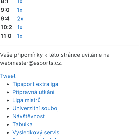
8:1
1x
9:0
1x
9:4
2x
10:2
1x
11:0
1x
Vaše připomínky k této stránce uvítáme na
webmaster
@esports.cz.
Tweet
Tipsport extraliga
Přípravná utkání
Liga mistrů
Univerzitní souboj
Návštěvnost
Tabulka
Výsledkový servis