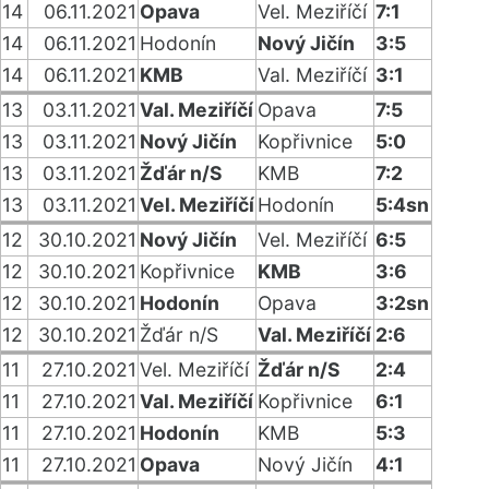
14
06.11.2021
Opava
Vel. Meziříčí
7:1
14
06.11.2021
Hodonín
Nový Jičín
3:5
14
06.11.2021
KMB
Val. Meziříčí
3:1
13
03.11.2021
Val. Meziříčí
Opava
7:5
13
03.11.2021
Nový Jičín
Kopřivnice
5:0
13
03.11.2021
Žďár n/S
KMB
7:2
13
03.11.2021
Vel. Meziříčí
Hodonín
5:4sn
12
30.10.2021
Nový Jičín
Vel. Meziříčí
6:5
12
30.10.2021
Kopřivnice
KMB
3:6
12
30.10.2021
Hodonín
Opava
3:2sn
12
30.10.2021
Žďár n/S
Val. Meziříčí
2:6
11
27.10.2021
Vel. Meziříčí
Žďár n/S
2:4
11
27.10.2021
Val. Meziříčí
Kopřivnice
6:1
11
27.10.2021
Hodonín
KMB
5:3
11
27.10.2021
Opava
Nový Jičín
4:1