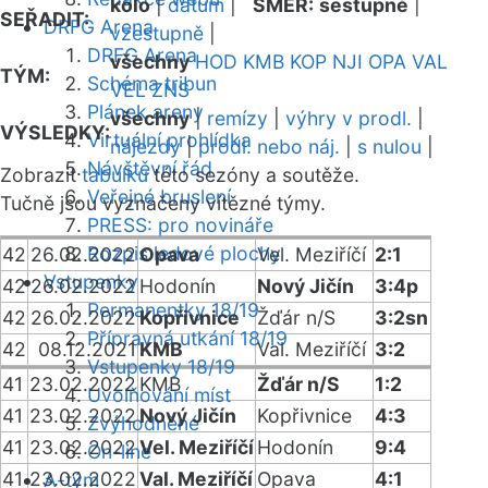
kolo
|
datum
|
SMĚR:
sestupně
|
SEŘADIT:
DRFG Arena
vzestupně
|
DRFG Arena
všechny
HOD
KMB
KOP
NJI
OPA
VAL
TÝM:
Schéma tribun
VEL
ZNS
Plánek areny
všechny
|
remízy
|
výhry v prodl.
|
VÝSLEDKY:
Virtuální prohlídka
nájezdy
|
prodl. nebo náj.
|
s nulou
|
Návštěvní řád
Zobrazit
tabulku
této sezóny a soutěže.
Veřejné bruslení
Tučně jsou vyznačeny vítězné týmy.
PRESS: pro novináře
Rozpis ledové plochy
42
26.02.2022
Opava
Vel. Meziříčí
2:1
Vstupenky
42
26.02.2022
Hodonín
Nový Jičín
3:4p
Permanentky 18/19
42
26.02.2022
Kopřivnice
Žďár n/S
3:2sn
Přípravná utkání 18/19
42
08.12.2021
KMB
Val. Meziříčí
3:2
Vstupenky 18/19
41
23.02.2022
KMB
Žďár n/S
1:2
Uvolňování míst
41
23.02.2022
Nový Jičín
Kopřivnice
4:3
Zvýhodněné
41
23.02.2022
Vel. Meziříčí
Hodonín
9:4
On-line
41
23.02.2022
Val. Meziříčí
Opava
4:1
A-tým