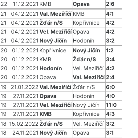
22
11.12.2021
KMB
Opava
2:6
21
04.12.2021
Val. Meziříčí
KMB
4:1
21
04.12.2021
Žďár n/S
Kopřivnice
4:2
21
04.12.2021
Vel. Meziříčí
Opava
4:2
21
04.12.2021
Nový Jičín
Hodonín
3:2
20
01.12.2021
Kopřivnice
Nový Jičín
1:2
20
01.12.2021
KMB
Žďár n/S
3:4
20
01.12.2021
Hodonín
Vel. Meziříčí
4:2
20
01.12.2021
Opava
Val. Meziříčí
2:4
19
21.01.2022
Val. Meziříčí
Žďár n/S
6:0
19
27.11.2021
Opava
Hodonín
4:0
19
27.11.2021
Vel. Meziříčí
Nový Jičín
11:0
19
27.11.2021
KMB
Kopřivnice
4:3
18
15.02.2022
Žďár n/S
Vel. Meziříčí
3:2
18
24.11.2021
Nový Jičín
Opava
3:1