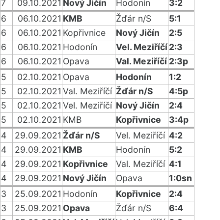
7
09.10.2021
Nový Jičín
Hodonín
3:2
6
06.10.2021
KMB
Žďár n/S
5:1
6
06.10.2021
Kopřivnice
Nový Jičín
2:5
6
06.10.2021
Hodonín
Vel. Meziříčí
2:3
6
06.10.2021
Opava
Val. Meziříčí
2:3p
5
02.10.2021
Opava
Hodonín
1:2
5
02.10.2021
Val. Meziříčí
Žďár n/S
4:5p
5
02.10.2021
Vel. Meziříčí
Nový Jičín
2:4
5
02.10.2021
KMB
Kopřivnice
3:4p
4
29.09.2021
Žďár n/S
Vel. Meziříčí
4:2
4
29.09.2021
KMB
Hodonín
5:2
4
29.09.2021
Kopřivnice
Val. Meziříčí
4:1
4
29.09.2021
Nový Jičín
Opava
1:0sn
3
25.09.2021
Hodonín
Kopřivnice
2:4
3
25.09.2021
Opava
Žďár n/S
6:4