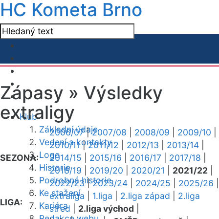
HC Kometa Brno
Zápasy »
Výsledky
extraligy
Klub
Základní údaje
2006/07
|
2007/08
|
2008/09
|
2009/10
|
Vedení a kontakty
2010/11
|
2011/12
|
2012/13
|
2013/14
|
Logo
SEZONA:
2014/15
|
2015/16
|
2016/17
|
2017/18
|
Historie
2018/19
|
2019/20
|
2020/21
|
2021/22
|
Podrobná historie
2022/23
|
2023/24
|
2024/25
|
2025/26
|
Ke stažení
extraliga
|
1.liga
|
2.liga západ
|
2.liga
LIGA:
Kariéra
střed
|
2.liga východ
|
Redakce webu