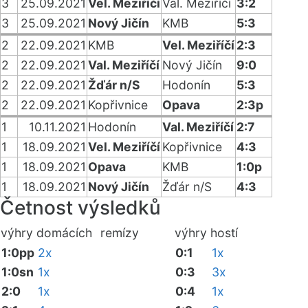
3
25.09.2021
Vel. Meziříčí
Val. Meziříčí
3:2
3
25.09.2021
Nový Jičín
KMB
5:3
2
22.09.2021
KMB
Vel. Meziříčí
2:3
2
22.09.2021
Val. Meziříčí
Nový Jičín
9:0
2
22.09.2021
Žďár n/S
Hodonín
5:3
2
22.09.2021
Kopřivnice
Opava
2:3p
1
10.11.2021
Hodonín
Val. Meziříčí
2:7
1
18.09.2021
Vel. Meziříčí
Kopřivnice
4:3
1
18.09.2021
Opava
KMB
1:0p
1
18.09.2021
Nový Jičín
Žďár n/S
4:3
Četnost výsledků
výhry domácích
remízy
výhry hostí
1:0pp
2x
0:1
1x
1:0sn
1x
0:3
3x
2:0
1x
0:4
1x