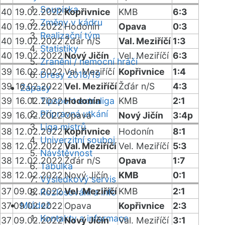
Soupiska
40
19.02.2022
Kopřivnice
KMB
6:3
Změny v kádru
40
19.02.2022
Hodonín
Opava
0:3
Realizační tým
40
19.02.2022
Žďár n/S
Val. Meziříčí
1:3
Statistiky
40
19.02.2022
Nový Jičín
Vel. Meziříčí
6:3
Zranění / nemocní hráči
39
16.02.2022
Val. Meziříčí
Kopřivnice
1:4
Dresy 2018/19
39
16.02.2022
Vel. Meziříčí
Žďár n/S
4:3
Zápasy
39
16.02.2022
Tipsport extraliga
Hodonín
KMB
2:1
Přípravná utkání
39
16.02.2022
Opava
Nový Jičín
3:4p
Liga mistrů
38
12.02.2022
Kopřivnice
Hodonín
8:1
Univerzitní souboj
38
12.02.2022
Val. Meziříčí
Vel. Meziříčí
5:3
Návštěvnost
38
12.02.2022
Žďár n/S
Opava
1:7
Tabulka
38
12.02.2022
Nový Jičín
KMB
0:1
Výsledkový servis
37
09.02.2022
Vel. Meziříčí
KMB
2:1
Rozlosování a info
Mládež
37
09.02.2022
Opava
Kopřivnice
2:3
Kontakty a informace
37
09.02.2022
Nový Jičín
Val. Meziříčí
3:1