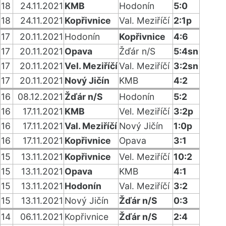
18
24.11.2021
KMB
Hodonín
5:0
18
24.11.2021
Kopřivnice
Val. Meziříčí
2:1p
17
20.11.2021
Hodonín
Kopřivnice
4:6
17
20.11.2021
Opava
Žďár n/S
5:4sn
17
20.11.2021
Vel. Meziříčí
Val. Meziříčí
3:2sn
17
20.11.2021
Nový Jičín
KMB
4:2
16
08.12.2021
Žďár n/S
Hodonín
5:2
16
17.11.2021
KMB
Vel. Meziříčí
3:2p
16
17.11.2021
Val. Meziříčí
Nový Jičín
1:0p
16
17.11.2021
Kopřivnice
Opava
3:1
15
13.11.2021
Kopřivnice
Vel. Meziříčí
10:2
15
13.11.2021
Opava
KMB
4:1
15
13.11.2021
Hodonín
Val. Meziříčí
3:2
15
13.11.2021
Nový Jičín
Žďár n/S
0:3
14
06.11.2021
Kopřivnice
Žďár n/S
2:4