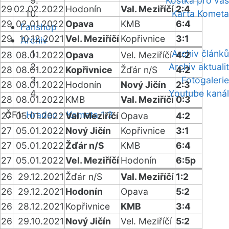
Kostka pro vás
29
02.02.2022
Hodonín
Val. Meziříčí
2:4
Karta Kometa
29
02.01.2022
Opava
KMB
6:4
Fanshop
29
10.12.2021
Vel. Meziříčí
Kopřivnice
3:1
Archiv
Archiv článků
28
08.01.2022
Opava
Vel. Meziříčí
4:2
Archiv aktualit
28
08.01.2022
Kopřivnice
Žďár n/S
4:2
Fotogalerie
28
08.01.2022
Hodonín
Nový Jičín
2:3
Youtube kanál
28
08.01.2022
KMB
Val. Meziříčí
0:3
ČF1:
Hradec - Kometa 1:3
27
05.01.2022
Val. Meziříčí
Opava
4:2
27
05.01.2022
Nový Jičín
Kopřivnice
3:1
27
05.01.2022
Žďár n/S
KMB
6:4
27
05.01.2022
Vel. Meziříčí
Hodonín
6:5p
26
29.12.2021
Žďár n/S
Val. Meziříčí
1:2
26
29.12.2021
Hodonín
Opava
5:2
26
28.12.2021
Kopřivnice
KMB
3:4
26
29.10.2021
Nový Jičín
Vel. Meziříčí
5:2