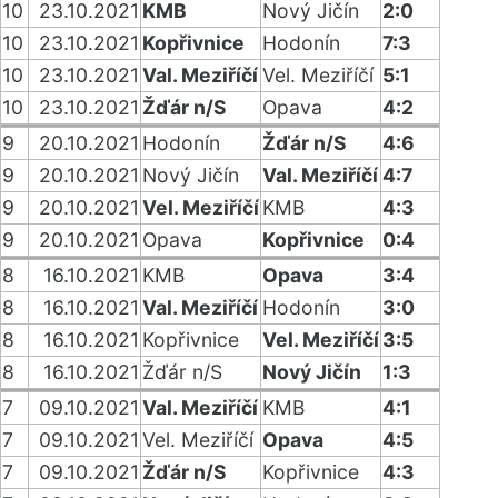
10
23.10.2021
KMB
Nový Jičín
2:0
10
23.10.2021
Kopřivnice
Hodonín
7:3
10
23.10.2021
Val. Meziříčí
Vel. Meziříčí
5:1
10
23.10.2021
Žďár n/S
Opava
4:2
9
20.10.2021
Hodonín
Žďár n/S
4:6
9
20.10.2021
Nový Jičín
Val. Meziříčí
4:7
9
20.10.2021
Vel. Meziříčí
KMB
4:3
9
20.10.2021
Opava
Kopřivnice
0:4
8
16.10.2021
KMB
Opava
3:4
8
16.10.2021
Val. Meziříčí
Hodonín
3:0
8
16.10.2021
Kopřivnice
Vel. Meziříčí
3:5
8
16.10.2021
Žďár n/S
Nový Jičín
1:3
7
09.10.2021
Val. Meziříčí
KMB
4:1
7
09.10.2021
Vel. Meziříčí
Opava
4:5
7
09.10.2021
Žďár n/S
Kopřivnice
4:3