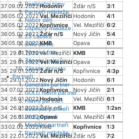
Realizační týmy
37
09.02.2022
Hodonín
Žďár n/S
3:1
Partneři mládeže
36
05.02.2022
Val. Meziříčí
Hodonín
4:1
Nábor dětí
36
05.02.2022
Kopřivnice
Vel. Meziříčí
6:2
Úspěchy mládeže
36
05.02.2022
Žďár n/S
Nový Jičín
5:4
ZŠ Labská
36
05.02.2022
KMB
Opava
6:1
SMS servis
Týmová fota
35
29.01.2022
Val. Meziříčí
KMB
1:2
Zápasy juniorů
35
29.01.2022
Vel. Meziříčí
Opava
3:2
Zápasy dorostu
35
29.01.2022
Žďár n/S
Kopřivnice
4:3p
Partneři
35
29.01.2022
Nový Jičín
Hodonín
6:1
Generální partner
34
07.02.2022
Kopřivnice
Nový Jičín
2:1
GOLD hlavní partner
34
26.01.2022
Hodonín
Vel. Meziříčí
6:1
Hlavní partneři
34
26.01.2022
Žďár n/S
KMB
1:2sn
Business partneři
34
26.01.2022
Hrdí partneři
Opava
Val. Meziříčí
4:1
Mediální partneři
33
02.02.2022
KMB
Kopřivnice
1:3
Partneři mládeže
33
22.01.2022
Val. Meziříčí
Žďár n/S
7:2