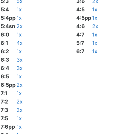
5:3
5x
3:6
2x
5:4
1x
4:5
1x
5:4pp
1x
4:5pp
1x
5:4sn
2x
4:6
2x
6:0
1x
4:7
1x
6:1
4x
5:7
1x
6:2
1x
6:7
1x
6:3
3x
6:4
3x
6:5
1x
6:5pp
2x
7:1
1x
7:2
2x
7:3
2x
7:5
1x
7:6pp
1x