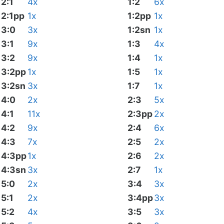
2:1
4x
1:2
6x
2:1pp
1x
1:2pp
1x
3:0
3x
1:2sn
1x
3:1
9x
1:3
4x
3:2
9x
1:4
1x
3:2pp
1x
1:5
1x
3:2sn
3x
1:7
1x
4:0
2x
2:3
5x
4:1
11x
2:3pp
2x
4:2
9x
2:4
6x
4:3
7x
2:5
2x
4:3pp
1x
2:6
2x
4:3sn
3x
2:7
1x
5:0
2x
3:4
3x
5:1
2x
3:4pp
3x
5:2
4x
3:5
3x