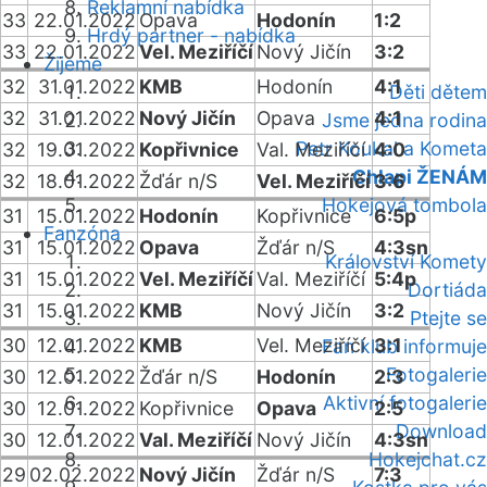
Reklamní nabídka
33
22.01.2022
Opava
Hodonín
1:2
Hrdý partner - nabídka
33
22.01.2022
Vel. Meziříčí
Nový Jičín
3:2
Žijeme
32
31.01.2022
KMB
Hodonín
4:1
Děti dětem
32
31.01.2022
Nový Jičín
Opava
4:1
Jsme jedna rodina
Petr Koukal a Kometa
32
19.01.2022
Kopřivnice
Val. Meziříčí
4:0
Chlapi ŽENÁM
32
18.01.2022
Žďár n/S
Vel. Meziříčí
3:6
Hokejová tombola
31
15.01.2022
Hodonín
Kopřivnice
6:5p
Fanzóna
31
15.01.2022
Opava
Žďár n/S
4:3sn
Království Komety
31
15.01.2022
Vel. Meziříčí
Val. Meziříčí
5:4p
Dortiáda
31
15.01.2022
KMB
Nový Jičín
3:2
Ptejte se
30
12.01.2022
KMB
Vel. Meziříčí
3:1
Fan klub informuje
Fotogalerie
30
12.01.2022
Žďár n/S
Hodonín
2:3
Aktivní fotogalerie
30
12.01.2022
Kopřivnice
Opava
2:5
Download
30
12.01.2022
Val. Meziříčí
Nový Jičín
4:3sn
Hokejchat.cz
29
02.02.2022
Nový Jičín
Žďár n/S
7:3