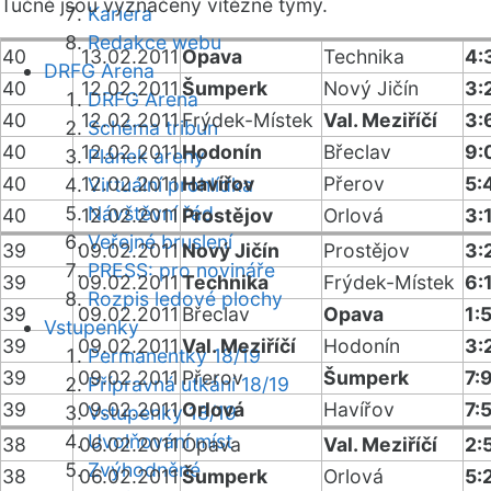
Tučně jsou vyznačeny vítězné týmy.
Kariéra
Redakce webu
40
13.02.2011
Opava
Technika
4:
DRFG Arena
40
12.02.2011
Šumperk
Nový Jičín
3:
DRFG Arena
40
12.02.2011
Frýdek-Místek
Val. Meziříčí
3:
Schéma tribun
40
12.02.2011
Hodonín
Břeclav
9:
Plánek areny
40
12.02.2011
Havířov
Přerov
5:
Virtuální prohlídka
Návštěvní řád
40
12.02.2011
Prostějov
Orlová
3:
Veřejné bruslení
39
09.02.2011
Nový Jičín
Prostějov
3:
PRESS: pro novináře
39
09.02.2011
Technika
Frýdek-Místek
6:
Rozpis ledové plochy
39
09.02.2011
Břeclav
Opava
1:
Vstupenky
39
09.02.2011
Val. Meziříčí
Hodonín
3:
Permanentky 18/19
39
09.02.2011
Přerov
Šumperk
7:
Přípravná utkání 18/19
39
09.02.2011
Orlová
Havířov
7:
Vstupenky 18/19
Uvolňování míst
38
06.02.2011
Opava
Val. Meziříčí
2:
Zvýhodněné
38
06.02.2011
Šumperk
Orlová
5: