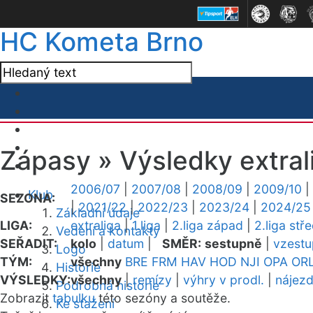
HC Kometa Brno
Zápasy »
Výsledky extral
2006/07
|
2007/08
|
2008/09
|
2009/10
|
Klub
SEZONA:
|
2021/22
|
2022/23
|
2023/24
|
2024/25
Základní údaje
LIGA:
extraliga
|
1.liga
|
2.liga západ
|
2.liga stř
Vedení a kontakty
SEŘADIT:
kolo
|
datum
|
SMĚR:
sestupně
|
vzest
Logo
TÝM:
všechny
BRE
FRM
HAV
HOD
NJI
OPA
OR
Historie
VÝSLEDKY:
všechny
|
remízy
|
výhry v prodl.
|
nájez
Podrobná historie
Zobrazit
tabulku
této sezóny a soutěže.
Ke stažení