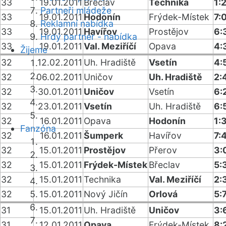
33
19.01.2011
Břeclav
Technika
1:
Partneři mládeže
33
19.01.2011
Hodonín
Frýdek-Místek
7:
Reklamní nabídka
33
19.01.2011
Havířov
Prostějov
6:
Hrdý partner - nabídka
33
19.01.2011
Val. Meziříčí
Opava
4:
Žijeme
32
12.02.2011
Uh. Hradiště
Vsetín
4:
32
06.02.2011
Uničov
Uh. Hradiště
2:
32
30.01.2011
Uničov
Vsetín
6:
32
23.01.2011
Vsetín
Uh. Hradiště
6:
32
16.01.2011
Opava
Hodonín
1:
Fanzóna
32
16.01.2011
Šumperk
Havířov
7:
32
15.01.2011
Prostějov
Přerov
3:
32
15.01.2011
Frýdek-Místek
Břeclav
5:
32
15.01.2011
Technika
Val. Meziříčí
2:
32
15.01.2011
Nový Jičín
Orlová
5:
31
15.01.2011
Uh. Hradiště
Uničov
3:
31
12.01.2011
Opava
Frýdek-Místek
8: