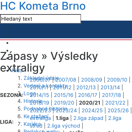
HC Kometa Brno
Zápasy »
Výsledky
extraligy
Klub
Základní údaje
2006/07
|
2007/08
|
2008/09
|
2009/10
|
Vedení a kontakty
2010/11
|
2011/12
|
2012/13
|
2013/14
|
Logo
SEZONA:
2014/15
|
2015/16
|
2016/17
|
2017/18
|
Historie
2018/19
|
2019/20
|
2020/21
|
2021/22
|
Podrobná historie
2022/23
|
2023/24
|
2024/25
|
2025/26
|
Ke stažení
extraliga
|
1.liga
|
2.liga západ
|
2.liga
LIGA:
Kariéra
střed
|
2.liga východ
|
Redakce webu