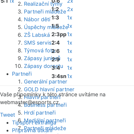
5:1
1x
0:6
2x
Realizační týmy
1:2
2x
Partneři mládeže
1:3
1x
Nábor dětí
1:5
1x
Úspěchy mládeže
2:3pp
1x
ZŠ Labská
SMS servis
2:4
1x
Týmová fota
2:6
1x
Zápasy juniorů
2:9
1x
Zápasy dorostu
3:4
1x
Partneři
3:4sn
1x
Generální partner
GOLD hlavní partner
Vaše připomínky k této stránce uvítáme na
Hlavní partneři
webmaster
@esports.cz.
Business partneři
Hrdí partneři
Tweet
Mediální partneři
Tipsport extraliga
Partneři mládeže
Přípravná utkání