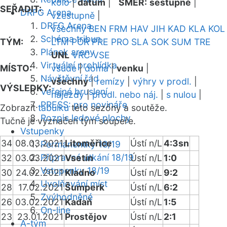
kolo
|
datum
|
SMĚR:
sestupně
|
SEŘADIT:
DRFG Arena
vzestupně
|
DRFG Arena
všechny
BEN
FRM
HAV
JIH
KAD
KLA
KOL
Schéma tribun
TÝM:
LTM
POR
PRE
PRO
SLA
SOK
SUM
TRE
Plánek areny
UNL
VRC
VSE
Virtuální prohlídka
MÍSTO:
všude
|
doma
|
venku
|
Návštěvní řád
všechny
|
remízy
|
výhry v prodl.
|
VÝSLEDKY:
Veřejné bruslení
nájezdy
|
prodl. nebo náj.
|
s nulou
|
PRESS: pro novináře
Zobrazit
tabulku
této sezóny a soutěže.
Rozpis ledové plochy
Tučně je vyznačen tým soupeře.
Vstupenky
34
08.03.2021
Litoměřice
Ústí n/L
4:3sn
Permanentky 18/19
Přípravná utkání 18/19
32
03.03.2021
Vsetín
Ústí n/L
1:0
Vstupenky 18/19
30
24.02.2021
Kladno
Ústí n/L
9:2
Uvolňování míst
28
17.02.2021
Šumperk
Ústí n/L
6:2
Zvýhodněné
26
03.02.2021
Kadaň
Ústí n/L
1:5
On-line
23
23.01.2021
Prostějov
Ústí n/L
2:1
A-tým