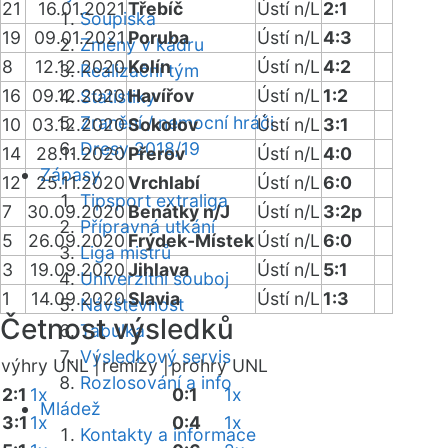
21
16.01.2021
Třebíč
Ústí n/L
2:1
Soupiska
19
09.01.2021
Poruba
Ústí n/L
4:3
Změny v kádru
8
12.12.2020
Kolín
Ústí n/L
4:2
Realizační tým
16
09.12.2020
Havířov
Ústí n/L
1:2
Statistiky
Zranění / nemocní hráči
10
03.12.2020
Sokolov
Ústí n/L
3:1
Dresy 2018/19
14
28.11.2020
Přerov
Ústí n/L
4:0
Zápasy
12
25.11.2020
Vrchlabí
Ústí n/L
6:0
Tipsport extraliga
7
30.09.2020
Benátky n/J
Ústí n/L
3:2p
Přípravná utkání
5
26.09.2020
Frýdek-Místek
Ústí n/L
6:0
Liga mistrů
3
19.09.2020
Jihlava
Ústí n/L
5:1
Univerzitní souboj
1
14.09.2020
Slavia
Ústí n/L
1:3
Návštěvnost
Četnost výsledků
Tabulka
Výsledkový servis
výhry UNL |
remízy |
prohry UNL
Rozlosování a info
2:1
1x
0:1
1x
Mládež
3:1
1x
0:4
1x
Kontakty a informace