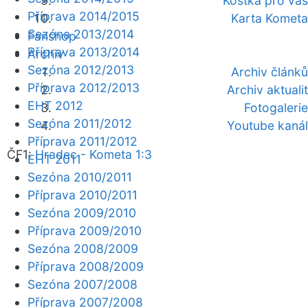
Kostka pro vás
Příprava 2014/2015
Karta Kometa
Sezóna 2013/2014
Fanshop
Příprava 2013/2014
Archiv
Sezóna 2012/2013
Archiv článků
Příprava 2012/2013
Archiv aktualit
EHT 2012
Fotogalerie
Sezóna 2011/2012
Youtube kanál
Příprava 2011/2012
ČF1:
Hradec - Kometa 1:3
EHT 2011
Sezóna 2010/2011
Příprava 2010/2011
Sezóna 2009/2010
Příprava 2009/2010
Sezóna 2008/2009
Příprava 2008/2009
Sezóna 2007/2008
Příprava 2007/2008