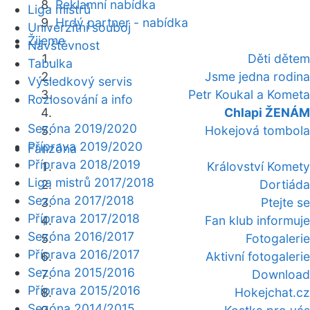
Reklamní nabídka
Liga mistrů
Hrdý partner - nabídka
Univerzitní souboj
Žijeme
Návštěvnost
Děti dětem
Tabulka
Jsme jedna rodina
Výsledkový servis
Petr Koukal a Kometa
Rozlosování a info
Chlapi ŽENÁM
Sezóna 2019/2020
Hokejová tombola
Příprava 2019/2020
Fanzóna
Příprava 2018/2019
Království Komety
Liga mistrů 2017/2018
Dortiáda
Sezóna 2017/2018
Ptejte se
Příprava 2017/2018
Fan klub informuje
Sezóna 2016/2017
Fotogalerie
Příprava 2016/2017
Aktivní fotogalerie
Sezóna 2015/2016
Download
Příprava 2015/2016
Hokejchat.cz
Sezóna 2014/2015