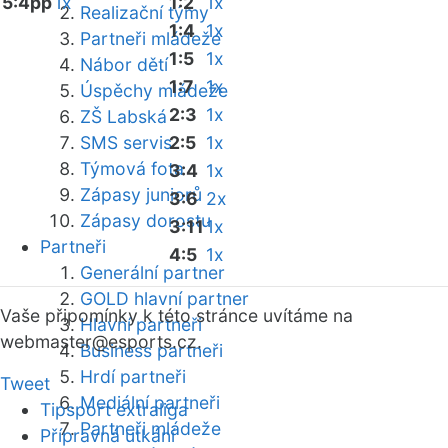
5:4pp
1x
1:2
1x
Realizační týmy
1:4
1x
Partneři mládeže
1:5
1x
Nábor dětí
1:7
1x
Úspěchy mládeže
2:3
1x
ZŠ Labská
SMS servis
2:5
1x
Týmová fota
3:4
1x
Zápasy juniorů
3:6
2x
Zápasy dorostu
3:11
1x
Partneři
4:5
1x
Generální partner
GOLD hlavní partner
Vaše připomínky k této stránce uvítáme na
Hlavní partneři
webmaster
@esports.cz.
Business partneři
Hrdí partneři
Tweet
Mediální partneři
Tipsport extraliga
Partneři mládeže
Přípravná utkání