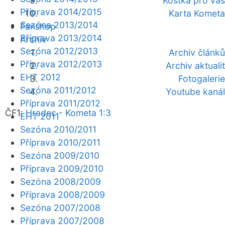
Kostka pro vás
Příprava 2014/2015
Karta Kometa
Sezóna 2013/2014
Fanshop
Příprava 2013/2014
Archiv
Sezóna 2012/2013
Archiv článků
Příprava 2012/2013
Archiv aktualit
EHT 2012
Fotogalerie
Sezóna 2011/2012
Youtube kanál
Příprava 2011/2012
ČF1:
Hradec - Kometa 1:3
EHT 2011
Sezóna 2010/2011
Příprava 2010/2011
Sezóna 2009/2010
Příprava 2009/2010
Sezóna 2008/2009
Příprava 2008/2009
Sezóna 2007/2008
Příprava 2007/2008