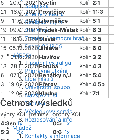
5
20.01.2021
Vsetín
Kolín
2:1
Soupiska
21
16.01.2021
Prostějov
Kolín
11:3
Změny v kádru
9
11.01.2021
Litoměřice
Kolín
5:1
Realizační tým
19
09.01.2021
Frýdek-Místek
Kolín
6:3
Statistiky
Zranění / nemocní hráči
11
16.12.2020
Slavia
Kolín
3:5
Dresy 2018/19
15
05.12.2020
Jihlava
Kolín
6:0
Zápasy
7
01.12.2020
Havířov
Kolín
3:2
Tipsport extraliga
13
28.11.2020
Poruba
Kolín
4:3
Přípravná utkání
6
07.10.2020
Benátky n/J
Kolín
5:4
Liga mistrů
3
19.09.2020
Přerov
Kolín
4:5p
Univerzitní souboj
1
12.09.2020
Kladno
Kolín
7:1
Návštěvnost
Četnost výsledků
Tabulka
Výsledkový servis
výhry KOL |
remízy |
prohry KOL
Rozlosování a info
4:3sn
1x
0:5
1x
Mládež
5:3
2x
0:6
1x
Kontakty a informace