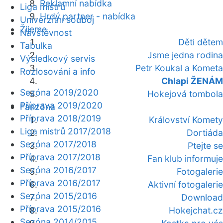
Reklamní nabídka
Liga mistrů
Hrdý partner - nabídka
Univerzitní souboj
Žijeme
Návštěvnost
Děti dětem
Tabulka
Jsme jedna rodina
Výsledkový servis
Petr Koukal a Kometa
Rozlosování a info
Chlapi ŽENÁM
Sezóna 2019/2020
Hokejová tombola
Příprava 2019/2020
Fanzóna
Příprava 2018/2019
Království Komety
Liga mistrů 2017/2018
Dortiáda
Sezóna 2017/2018
Ptejte se
Příprava 2017/2018
Fan klub informuje
Sezóna 2016/2017
Fotogalerie
Příprava 2016/2017
Aktivní fotogalerie
Sezóna 2015/2016
Download
Příprava 2015/2016
Hokejchat.cz
Sezóna 2014/2015