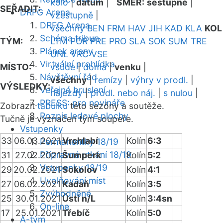
kolo
|
datum
|
SMĚR:
sestupně
|
SEŘADIT:
DRFG Arena
vzestupně
|
DRFG Arena
všechny
BEN
FRM
HAV
JIH
KAD
KLA
KOL
Schéma tribun
TÝM:
LTM
POR
PRE
PRO
SLA
SOK
SUM
TRE
Plánek areny
UNL
VRC
VSE
Virtuální prohlídka
MÍSTO:
všude
|
doma
|
venku
|
Návštěvní řád
všechny
|
remízy
|
výhry v prodl.
|
VÝSLEDKY:
Veřejné bruslení
nájezdy
|
prodl. nebo náj.
|
s nulou
|
PRESS: pro novináře
Zobrazit
tabulku
této sezóny a soutěže.
Rozpis ledové plochy
Tučně je vyznačen tým soupeře.
Vstupenky
33
06.03.2021
Vrchlabí
Kolín
6:3
Permanentky 18/19
Přípravná utkání 18/19
31
27.02.2021
Šumperk
Kolín
5:2
Vstupenky 18/19
29
20.02.2021
Sokolov
Kolín
4:1
Uvolňování míst
27
06.02.2021
Kadaň
Kolín
3:5
Zvýhodněné
25
30.01.2021
Ústí n/L
Kolín
3:4sn
On-line
17
25.01.2021
Třebíč
Kolín
5:0
A-tým