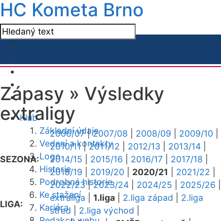
HC Kometa Brno
Zápasy »
Výsledky
extraligy
Klub
Základní údaje
2006/07
|
2007/08
|
2008/09
|
2009/10
|
Vedení a kontakty
2010/11
|
2011/12
|
2012/13
|
2013/14
|
Logo
SEZONA:
2014/15
|
2015/16
|
2016/17
|
2017/18
|
Historie
2018/19
|
2019/20
|
2020/21
|
2021/22
|
Podrobná historie
2022/23
|
2023/24
|
2024/25
|
2025/26
|
Ke stažení
extraliga
|
1.liga
|
2.liga západ
|
2.liga
LIGA:
Kariéra
střed
|
2.liga východ
|
Redakce webu