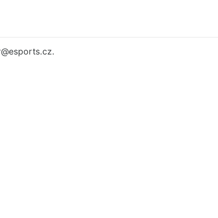
r
@esports.cz.