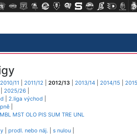
igy
2010/11
|
2011/12
|
2012/13
|
2013/14
|
2014/15
|
2015
|
2025/26
|
ed
|
2.liga východ
|
upně
|
MBL
MST
OLO
PIS
SUM
TRE
UNL
dy
|
prodl. nebo náj.
|
s nulou
|