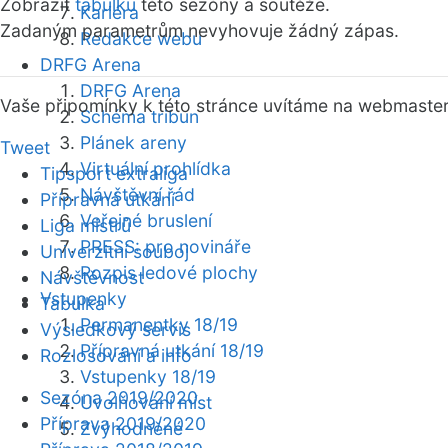
Zobrazit
tabulku
této sezóny a soutěže.
Kariéra
Zadaným parametrům nevyhovuje žádný zápas.
Redakce webu
DRFG Arena
DRFG Arena
Vaše připomínky k této stránce uvítáme na webmaste
Schéma tribun
Plánek areny
Tweet
Virtuální prohlídka
Tipsport extraliga
Návštěvní řád
Přípravná utkání
Veřejné bruslení
Liga mistrů
PRESS: pro novináře
Univerzitní souboj
Rozpis ledové plochy
Návštěvnost
Vstupenky
Tabulka
Permanentky 18/19
Výsledkový servis
Přípravná utkání 18/19
Rozlosování a info
Vstupenky 18/19
Sezóna 2019/2020
Uvolňování míst
Příprava 2019/2020
Zvýhodněné