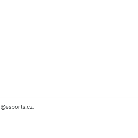
r
@esports.cz.