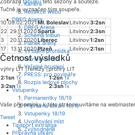
Zobrazit
tabulku
této sezóny a soutěže.
Kariéra
Tučně je vyznačen tým soupeře.
Redakce webu
DRFG Arena
10
09.02.2021
Ml. Boleslav
Litvínov
3:2sn
DRFG Arena
22
29.11.2020
Sparta
Litvínov
2:3sn
Schéma tribun
3
20.11.2020
Liberec
Litvínov
1:2sn
Plánek areny
17
13.11.2020
Plzeň
Litvínov
2:1sn
Virtuální prohlídka
Četnost výsledků
Návštěvní řád
Veřejné bruslení
výhry LIT |
remízy |
prohry LIT
PRESS: pro novináře
2:1sn
1x
1:2sn
1x
Rozpis ledové plochy
3:2sn
1x
2:3sn
1x
Vstupenky
Permanentky 18/19
Vaše připomínky k této stránce uvítáme na webmaste
Přípravná utkání 18/19
Vstupenky 18/19
Tweet
Uvolňování míst
Tipsport extraliga
Zvýhodněné
Přípravná utkání