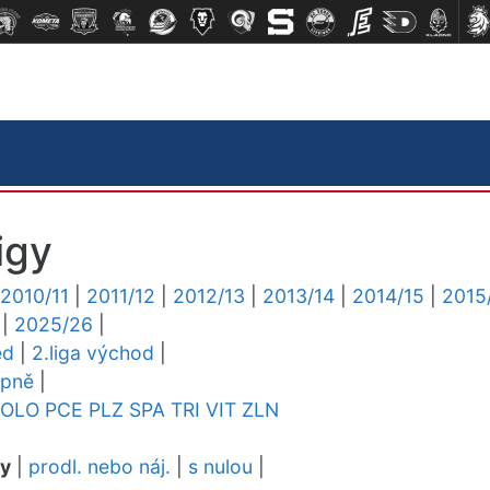
igy
2010/11
|
2011/12
|
2012/13
|
2013/14
|
2014/15
|
2015
|
2025/26
|
ed
|
2.liga východ
|
upně
|
OLO
PCE
PLZ
SPA
TRI
VIT
ZLN
dy
|
prodl. nebo náj.
|
s nulou
|