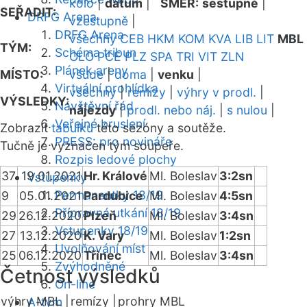
kolo
|
datum
|
SMĚR:
sestupně
|
SEŘADIT:
DRFG Arena
vzestupně
|
DRFG Arena
všechny
CEB
HKM
KOM
KVA
LIB
LIT
MBL
TÝM:
Schéma tribun
OLO
PCE
PLZ
SPA
TRI
VIT
ZLN
Plánek areny
MÍSTO:
všude
|
doma
|
venku
|
Virtuální prohlídka
všechny
|
remízy
|
výhry v prodl.
|
VÝSLEDKY:
Návštěvní řád
nájezdy
|
prodl. nebo náj.
|
s nulou
|
Veřejné bruslení
Zobrazit
tabulku
této sezóny a soutěže.
PRESS: pro novináře
Tučně je vyznačen tým soupeře.
Rozpis ledové plochy
37
19.01.2021
Hr. Králové
Ml. Boleslav
3:2sn
Vstupenky
Permanentky 18/19
9
05.01.2021
Pardubice
Ml. Boleslav
4:5sn
Přípravná utkání 18/19
29
26.12.2020
Plzeň
Ml. Boleslav
3:4sn
Vstupenky 18/19
27
13.12.2020
K. Vary
Ml. Boleslav
1:2sn
Uvolňování míst
25
06.12.2020
Třinec
Ml. Boleslav
3:4sn
Zvýhodněné
Četnost výsledků
On-line
výhry MBL |
remízy |
prohry MBL
A-tým