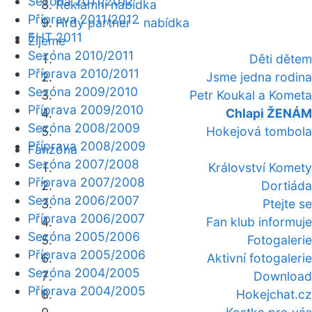
Sezóna 2011/2012
Reklamní nabídka
Příprava 2011/2012
Hrdý partner - nabídka
EHT 2011
Žijeme
Sezóna 2010/2011
Děti dětem
Příprava 2010/2011
Jsme jedna rodina
Sezóna 2009/2010
Petr Koukal a Kometa
Příprava 2009/2010
Chlapi ŽENÁM
Sezóna 2008/2009
Hokejová tombola
Příprava 2008/2009
Fanzóna
Sezóna 2007/2008
Království Komety
Příprava 2007/2008
Dortiáda
Sezóna 2006/2007
Ptejte se
Příprava 2006/2007
Fan klub informuje
Sezóna 2005/2006
Fotogalerie
Příprava 2005/2006
Aktivní fotogalerie
Sezóna 2004/2005
Download
Příprava 2004/2005
Hokejchat.cz