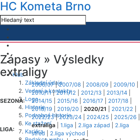
HC Kometa Brno
Zápasy »
Výsledky
extraligy
Klub
Základní údaje
2006/07
|
2007/08
|
2008/09
|
2009/10
|
Vedení a kontakty
2010/11
|
2011/12
|
2012/13
|
2013/14
|
Logo
SEZONA:
2014/15
|
2015/16
|
2016/17
|
2017/18
|
Historie
2018/19
|
2019/20
|
2020/21
|
2021/22
|
Podrobná historie
2022/23
|
2023/24
|
2024/25
|
2025/26
|
Ke stažení
extraliga
|
1.liga
|
2.liga západ
|
2.liga
LIGA:
Kariéra
střed
|
2.liga východ
|
Redakce webu