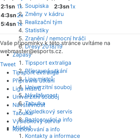
Soupiska
2:1sn
1x
2:3sn
1x
Změny v kádru
4:3sn
2x
Realizační tým
5:4sn
1x
Statistiky
Zranění / nemocní hráči
Vaše připomínky k této stránce uvítáme na
Dresy 2018/19
webmaster
@esports.cz.
Zápasy
Tipsport extraliga
Tweet
Přípravná utkání
Tipsport extraliga
Liga mistrů
Přípravná utkání
Univerzitní souboj
Liga mistrů
Návštěvnost
Univerzitní souboj
Tabulka
Návštěvnost
Výsledkový servis
Tabulka
Rozlosování a info
Výsledkový servis
Mládež
Rozlosování a info
Kontakty a informace