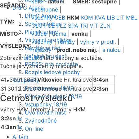
kolo
|
datum
|
SMĚR:
sestupně
|
SEŘADIT:
DRFG Arena
vzestupně
|
DRFG Arena
všechny
CEB
HKM
KOM
KVA
LIB
LIT
MBL
TÝM:
Schéma tribun
OLO
PCE
PLZ
SPA
TRI
VIT
ZLN
Plánek areny
MÍSTO:
všude
|
doma
|
venku
|
Virtuální prohlídka
všechny
|
remízy
|
výhry v prodl.
|
VÝSLEDKY:
Návštěvní řád
nájezdy
|
prodl. nebo náj.
|
s nulou
|
Veřejné bruslení
Zobrazit
tabulku
této sezóny a soutěže.
PRESS: pro novináře
Tučně je vyznačen tým soupeře.
Rozpis ledové plochy
41
31.01.2021
Vítkovice
Hr. Králové
3:4sn
Vstupenky
Permanentky 18/19
31
30.12.2020
Olomouc
Hr. Králové
2:3sn
Četnost výsledků
Přípravná utkání 18/19
Vstupenky 18/19
výhry HKM |
remízy |
prohry HKM
Uvolňování míst
3:2sn
1x
Zvýhodněné
4:3sn
1x
On-line
A-tým