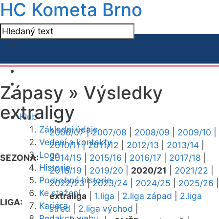
HC Kometa Brno
Zápasy »
Výsledky
extraligy
Klub
Základní údaje
2006/07
|
2007/08
|
2008/09
|
2009/10
|
Vedení a kontakty
2010/11
|
2011/12
|
2012/13
|
2013/14
|
Logo
SEZONA:
2014/15
|
2015/16
|
2016/17
|
2017/18
|
Historie
2018/19
|
2019/20
|
2020/21
|
2021/22
|
Podrobná historie
2022/23
|
2023/24
|
2024/25
|
2025/26
|
Ke stažení
extraliga
|
1.liga
|
2.liga západ
|
2.liga
LIGA:
Kariéra
střed
|
2.liga východ
|
Redakce webu