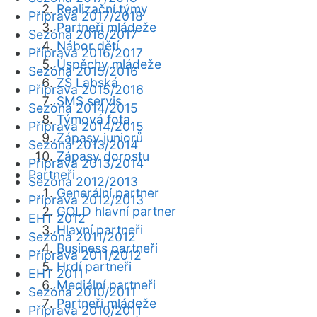
Realizační týmy
Příprava 2017/2018
Partneři mládeže
Sezóna 2016/2017
Nábor dětí
Příprava 2016/2017
Úspěchy mládeže
Sezóna 2015/2016
ZŠ Labská
Příprava 2015/2016
SMS servis
Sezóna 2014/2015
Týmová fota
Příprava 2014/2015
Zápasy juniorů
Sezóna 2013/2014
Zápasy dorostu
Příprava 2013/2014
Partneři
Sezóna 2012/2013
Generální partner
Příprava 2012/2013
GOLD hlavní partner
EHT 2012
Hlavní partneři
Sezóna 2011/2012
Business partneři
Příprava 2011/2012
Hrdí partneři
EHT 2011
Mediální partneři
Sezóna 2010/2011
Partneři mládeže
Příprava 2010/2011