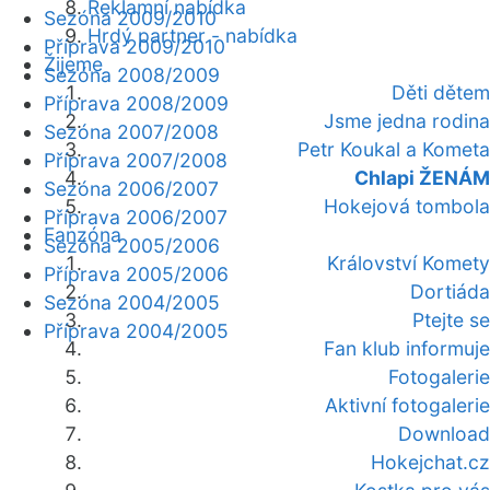
Reklamní nabídka
Sezóna 2009/2010
Hrdý partner - nabídka
Příprava 2009/2010
Žijeme
Sezóna 2008/2009
Děti dětem
Příprava 2008/2009
Jsme jedna rodina
Sezóna 2007/2008
Petr Koukal a Kometa
Příprava 2007/2008
Chlapi ŽENÁM
Sezóna 2006/2007
Hokejová tombola
Příprava 2006/2007
Fanzóna
Sezóna 2005/2006
Království Komety
Příprava 2005/2006
Dortiáda
Sezóna 2004/2005
Ptejte se
Příprava 2004/2005
Fan klub informuje
Fotogalerie
Aktivní fotogalerie
Download
Hokejchat.cz