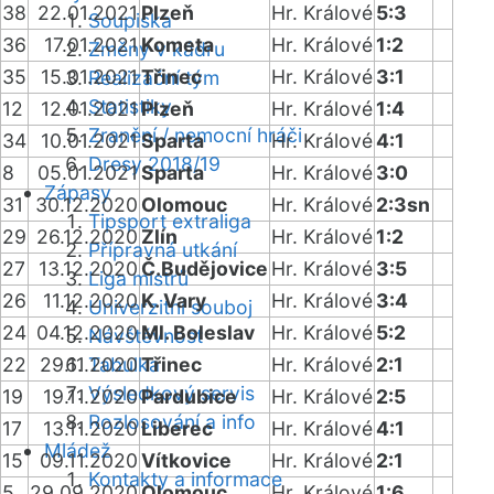
38
22.01.2021
Plzeň
Hr. Králové
5:3
Soupiska
36
17.01.2021
Kometa
Hr. Králové
1:2
Změny v kádru
35
15.01.2021
Třinec
Hr. Králové
3:1
Realizační tým
Statistiky
12
12.01.2021
Plzeň
Hr. Králové
1:4
Zranění / nemocní hráči
34
10.01.2021
Sparta
Hr. Králové
4:1
Dresy 2018/19
8
05.01.2021
Sparta
Hr. Králové
3:0
Zápasy
31
30.12.2020
Olomouc
Hr. Králové
2:3sn
Tipsport extraliga
29
26.12.2020
Zlín
Hr. Králové
1:2
Přípravná utkání
27
13.12.2020
Č.Budějovice
Hr. Králové
3:5
Liga mistrů
26
11.12.2020
K. Vary
Hr. Králové
3:4
Univerzitní souboj
24
04.12.2020
Ml. Boleslav
Hr. Králové
5:2
Návštěvnost
22
29.11.2020
Tabulka
Třinec
Hr. Králové
2:1
Výsledkový servis
19
19.11.2020
Pardubice
Hr. Králové
2:5
Rozlosování a info
17
13.11.2020
Liberec
Hr. Králové
4:1
Mládež
15
09.11.2020
Vítkovice
Hr. Králové
2:1
Kontakty a informace
5
29.09.2020
Olomouc
Hr. Králové
1:6