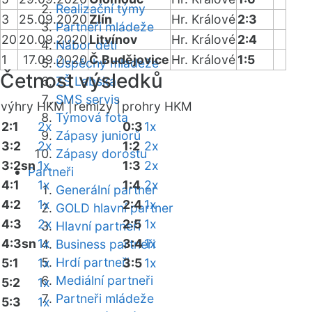
Realizační týmy
3
25.09.2020
Zlín
Hr. Králové
2:3
Partneři mládeže
20
20.09.2020
Litvínov
Hr. Králové
2:4
Nábor dětí
1
17.09.2020
Č.Budějovice
Hr. Králové
1:5
Úspěchy mládeže
Četnost výsledků
ZŠ Labská
SMS servis
výhry HKM |
remízy |
prohry HKM
Týmová fota
2:1
2x
0:3
1x
Zápasy juniorů
3:2
2x
1:2
2x
Zápasy dorostu
3:2sn
1x
1:3
2x
Partneři
4:1
1x
1:4
2x
Generální partner
4:2
1x
2:4
1x
GOLD hlavní partner
4:3
2x
2:5
1x
Hlavní partneři
4:3sn
1x
3:4
1x
Business partneři
Hrdí partneři
5:1
1x
3:5
1x
Mediální partneři
5:2
1x
Partneři mládeže
5:3
1x