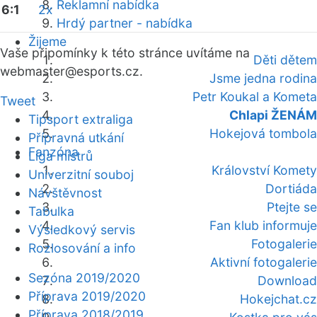
Reklamní nabídka
6:1
2x
Hrdý partner - nabídka
Žijeme
Vaše připomínky k této stránce uvítáme na
Děti dětem
webmaster
@esports.cz.
Jsme jedna rodina
Petr Koukal a Kometa
Tweet
Chlapi ŽENÁM
Tipsport extraliga
Hokejová tombola
Přípravná utkání
Fanzóna
Liga mistrů
Království Komety
Univerzitní souboj
Dortiáda
Návštěvnost
Ptejte se
Tabulka
Fan klub informuje
Výsledkový servis
Fotogalerie
Rozlosování a info
Aktivní fotogalerie
Sezóna 2019/2020
Download
Příprava 2019/2020
Hokejchat.cz
Příprava 2018/2019