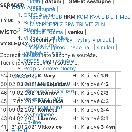
kolo
|
datum
|
SMĚR:
sestupně
|
SEŘADIT:
DRFG Arena
vzestupně
|
DRFG Arena
všechny
CEB
HKM
KOM
KVA
LIB
LIT
MBL
TÝM:
Schéma tribun
OLO
PCE
PLZ
SPA
TRI
VIT
ZLN
Plánek areny
MÍSTO:
všude
|
doma
|
venku
|
Virtuální prohlídka
všechny
|
remízy
|
výhry v prodl.
|
VÝSLEDKY:
Návštěvní řád
nájezdy
|
prodl. nebo náj.
|
s nulou
|
Veřejné bruslení
Zobrazit
tabulku
této sezóny a soutěže.
PRESS: pro novináře
Tučně je vyznačen tým soupeře.
Rozpis ledové plochy
52
07.03.2021
K. Vary
Hr. Králové
1:6
Vstupenky
Permanentky 18/19
50
02.03.2021
Ml. Boleslav
Hr. Králové
4:2
Přípravná utkání 18/19
46
19.02.2021
Litvínov
Hr. Králové
2:3
Vstupenky 18/19
45
17.02.2021
Pardubice
Hr. Králové
4:3
Uvolňování míst
10
09.02.2021
Kometa
Hr. Králové
3:4
Zvýhodněné
43
04.02.2021
Liberec
Hr. Králové
3:1
On-line
41
31.01.2021
Vítkovice
Hr. Králové
3:4sn
A-tým