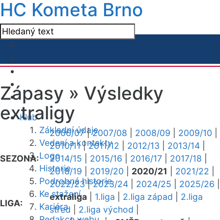
HC Kometa Brno
Zápasy »
Výsledky
extraligy
Klub
Základní údaje
2006/07
|
2007/08
|
2008/09
|
2009/10
|
Vedení a kontakty
2010/11
|
2011/12
|
2012/13
|
2013/14
|
Logo
SEZONA:
2014/15
|
2015/16
|
2016/17
|
2017/18
|
Historie
2018/19
|
2019/20
|
2020/21
|
2021/22
|
Podrobná historie
2022/23
|
2023/24
|
2024/25
|
2025/26
|
Ke stažení
extraliga
|
1.liga
|
2.liga západ
|
2.liga
LIGA:
Kariéra
střed
|
2.liga východ
|
Redakce webu