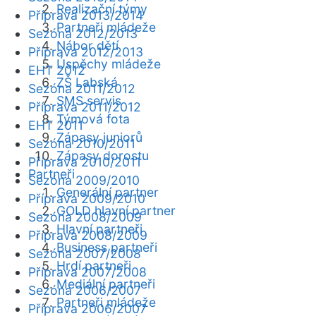
Realizační týmy
Příprava 2013/2014
Partneři mládeže
Sezóna 2012/2013
Nábor dětí
Příprava 2012/2013
Úspěchy mládeže
EHT 2012
ZŠ Labská
Sezóna 2011/2012
SMS servis
Příprava 2011/2012
Týmová fota
EHT 2011
Zápasy juniorů
Sezóna 2010/2011
Zápasy dorostu
Příprava 2010/2011
Partneři
Sezóna 2009/2010
Generální partner
Příprava 2009/2010
GOLD hlavní partner
Sezóna 2008/2009
Hlavní partneři
Příprava 2008/2009
Business partneři
Sezóna 2007/2008
Hrdí partneři
Příprava 2007/2008
Mediální partneři
Sezóna 2006/2007
Partneři mládeže
Příprava 2006/2007