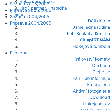
Reklamní nabídka
Sezóna 2005/2006
Hrdý partner - nabídka
Příprava 2005/2006
Žijeme
Sezóna 2004/2005
Děti dětem
Příprava 2004/2005
Jsme jedna rodina
Petr Koukal a Kometa
Chlapi ŽENÁM
Hokejová tombola
Fanzóna
Království Komety
Dortiáda
Ptejte se
Fan klub informuje
Fotogalerie
Aktivní fotogalerie
Download
Hokejchat.cz