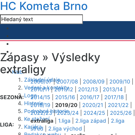
HC Kometa Brno
Zápasy »
Výsledky
extraligy
Klub
Základní údaje
2006/07
|
2007/08
|
2008/09
|
2009/10
|
Vedení a kontakty
2010/11
|
2011/12
|
2012/13
|
2013/14
|
Logo
SEZONA:
2014/15
|
2015/16
|
2016/17
|
2017/18
|
Historie
2018/19
|
2019/20
|
2020/21
|
2021/22
|
Podrobná historie
2022/23
|
2023/24
|
2024/25
|
2025/26
|
Ke stažení
extraliga
|
1.liga
|
2.liga západ
|
2.liga
LIGA:
Kariéra
střed
|
2.liga východ
|
Redakce webu