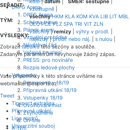
kolo
|
datum
|
SMĚR:
sestupně
|
SEŘADIT:
DRFG Arena
vzestupně
|
DRFG Arena
všechny
HKM
KLA
KOM
KVA
LIB
LIT
MBL
TÝM:
Schéma tribun
OLO
PCE
PLZ
SPA
TRI
VIT
ZLN
Plánek areny
všechny
|
remízy
|
výhry v prodl.
|
VÝSLEDKY:
Virtuální prohlídka
nájezdy
|
prodl. nebo náj.
|
s nulou
|
Návštěvní řád
Zobrazit
tabulku
této sezóny a soutěže.
Veřejné bruslení
Zadaným parametrům nevyhovuje žádný zápas.
PRESS: pro novináře
Rozpis ledové plochy
Vstupenky
Vaše připomínky k této stránce uvítáme na
Permanentky 18/19
webmaster
@esports.cz.
Přípravná utkání 18/19
Tweet
Vstupenky 18/19
Tipsport extraliga
Uvolňování míst
Přípravná utkání
Zvýhodněné
Liga mistrů
On-line
Univerzitní souboj
A-tým