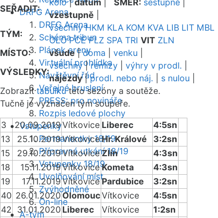
kolo
|
datum
|
SMĚR:
sestupně
|
SEŘADIT:
DRFG Arena
vzestupně
|
DRFG Arena
všechny
HKM
KLA
KOM
KVA
LIB
LIT
MBL
TÝM:
Schéma tribun
OLO
PCE
PLZ
SPA
TRI
VIT
ZLN
Plánek areny
MÍSTO:
všude
|
doma
|
venku
|
Virtuální prohlídka
všechny
|
remízy
|
výhry v prodl.
|
VÝSLEDKY:
Návštěvní řád
nájezdy
|
prodl. nebo náj.
|
s nulou
|
Veřejné bruslení
Zobrazit
tabulku
této sezóny a soutěže.
PRESS: pro novináře
Tučně je vyznačen tým soupeře.
Rozpis ledové plochy
3
20.09.2019
Vítkovice
Liberec
4:5sn
Vstupenky
Permanentky 18/19
13
25.10.2019
Vítkovice
Hr. Králové
3:2sn
Přípravná utkání 18/19
15
29.10.2019
Vítkovice
Zlín
4:3sn
Vstupenky 18/19
18
15.11.2019
Vítkovice
Kometa
4:3sn
Uvolňování míst
19
17.11.2019
Vítkovice
Pardubice
3:2sn
Zvýhodněné
40
26.01.2020
Olomouc
Vítkovice
4:5sn
On-line
42
31.01.2020
Liberec
Vítkovice
1:2sn
A-tým