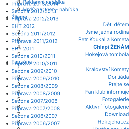
Reklamní nabídka
Příprava 2013/2014
Hrdý partner - nabídka
Sezóna 2012/2013
Žijeme
Příprava 2012/2013
Děti dětem
EHT 2012
Jsme jedna rodina
Sezóna 2011/2012
Petr Koukal a Kometa
Příprava 2011/2012
Chlapi ŽENÁM
EHT 2011
Hokejová tombola
Sezóna 2010/2011
Fanzóna
Příprava 2010/2011
Království Komety
Sezóna 2009/2010
Dortiáda
Příprava 2009/2010
Ptejte se
Sezóna 2008/2009
Fan klub informuje
Příprava 2008/2009
Fotogalerie
Sezóna 2007/2008
Aktivní fotogalerie
Příprava 2007/2008
Download
Sezóna 2006/2007
Hokejchat.cz
Příprava 2006/2007