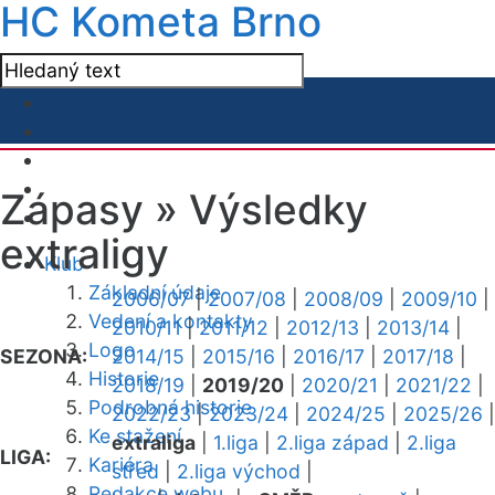
HC Kometa Brno
Zápasy »
Výsledky
extraligy
Klub
Základní údaje
2006/07
|
2007/08
|
2008/09
|
2009/10
|
Vedení a kontakty
2010/11
|
2011/12
|
2012/13
|
2013/14
|
Logo
SEZONA:
2014/15
|
2015/16
|
2016/17
|
2017/18
|
Historie
2018/19
|
2019/20
|
2020/21
|
2021/22
|
Podrobná historie
2022/23
|
2023/24
|
2024/25
|
2025/26
|
Ke stažení
extraliga
|
1.liga
|
2.liga západ
|
2.liga
LIGA:
Kariéra
střed
|
2.liga východ
|
Redakce webu