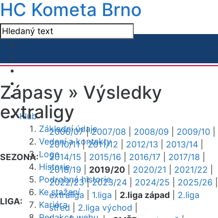
HC Kometa Brno
Zápasy »
Výsledky
extraligy
Klub
Základní údaje
2006/07
|
2007/08
|
2008/09
|
2009/10
|
Vedení a kontakty
2010/11
|
2011/12
|
2012/13
|
2013/14
|
Logo
SEZONA:
2014/15
|
2015/16
|
2016/17
|
2017/18
|
Historie
2018/19
|
2019/20
|
2020/21
|
2021/22
|
Podrobná historie
2022/23
|
2023/24
|
2024/25
|
2025/26
|
Ke stažení
extraliga
|
1.liga
|
2.liga západ
|
2.liga
LIGA:
Kariéra
střed
|
2.liga východ
|
Redakce webu