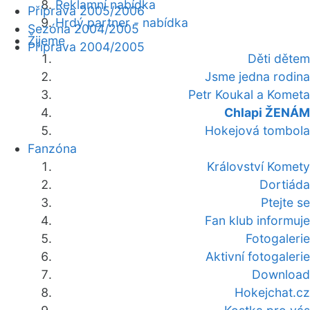
Reklamní nabídka
Příprava 2005/2006
Hrdý partner - nabídka
Sezóna 2004/2005
Žijeme
Příprava 2004/2005
Děti dětem
Jsme jedna rodina
Petr Koukal a Kometa
Chlapi ŽENÁM
Hokejová tombola
Fanzóna
Království Komety
Dortiáda
Ptejte se
Fan klub informuje
Fotogalerie
Aktivní fotogalerie
Download
Hokejchat.cz