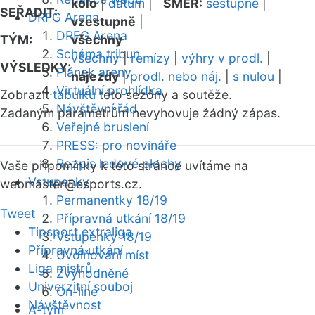
kolo
|
datum
|
SMĚR:
sestupně
|
SEŘADIT:
DRFG Arena
vzestupně
|
DRFG Arena
TÝM:
všechny
Schéma tribun
všechny
|
remízy
|
výhry v prodl.
|
VÝSLEDKY:
Plánek areny
nájezdy
|
prodl. nebo náj.
|
s nulou
|
Virtuální prohlídka
Zobrazit
tabulku
této sezóny a soutěže.
Návštěvní řád
Zadaným parametrům nevyhovuje žádný zápas.
Veřejné bruslení
PRESS: pro novináře
Rozpis ledové plochy
Vaše připomínky k této stránce uvítáme na
Vstupenky
webmaster
@esports.cz.
Permanentky 18/19
Tweet
Přípravná utkání 18/19
Tipsport extraliga
Vstupenky 18/19
Přípravná utkání
Uvolňování míst
Liga mistrů
Zvýhodněné
Univerzitní souboj
On-line
Návštěvnost
A-tým