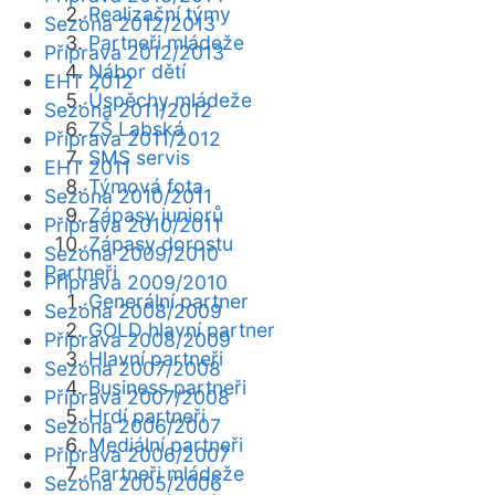
Realizační týmy
Sezóna 2012/2013
Partneři mládeže
Příprava 2012/2013
Nábor dětí
EHT 2012
Úspěchy mládeže
Sezóna 2011/2012
ZŠ Labská
Příprava 2011/2012
SMS servis
EHT 2011
Týmová fota
Sezóna 2010/2011
Zápasy juniorů
Příprava 2010/2011
Zápasy dorostu
Sezóna 2009/2010
Partneři
Příprava 2009/2010
Generální partner
Sezóna 2008/2009
GOLD hlavní partner
Příprava 2008/2009
Hlavní partneři
Sezóna 2007/2008
Business partneři
Příprava 2007/2008
Hrdí partneři
Sezóna 2006/2007
Mediální partneři
Příprava 2006/2007
Partneři mládeže
Sezóna 2005/2006