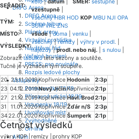
kolo
|
datum
|
SMĚR:
sestupně
|
SEŘADIT:
DRFG Arena
vzestupně
|
DRFG Arena
všechny
HBR
HOD
KOP
MBU
NJI
OPA
TÝM:
Schéma tribun
SUM
VAL
ZNS
Plánek areny
MÍSTO:
všude
|
doma
|
venku
|
Virtuální prohlídka
všechny
|
remízy
|
výhry v prodl.
|
VÝSLEDKY:
Návštěvní řád
nájezdy
|
prodl. nebo náj.
|
s nulou
|
Veřejné bruslení
Zobrazit
tabulku
této sezóny a soutěže.
PRESS: pro novináře
Tučně je vyznačen tým soupeře.
Rozpis ledové plochy
20
23.11.2019
Kopřivnice
Hodonín
2:3p
Vstupenky
Permanentky 18/19
23
04.12.2019
Nový Jičín
Kopřivnice
2:1p
Přípravná utkání 18/19
27
21.12.2019
Kopřivnice
Havl. Brod
2:1p
Vstupenky 18/19
31
11.01.2020
Kopřivnice
Žďár n/S
2:3p
Uvolňování míst
34
22.01.2020
Kopřivnice
Šumperk
2:1p
Zvýhodněné
Četnost výsledků
On-line
výhry KOP |
remízy |
prohry KOP
A-tým