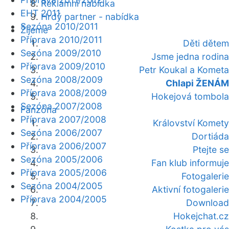
Reklamní nabídka
EHT 2011
Hrdý partner - nabídka
Sezóna 2010/2011
Žijeme
Příprava 2010/2011
Děti dětem
Sezóna 2009/2010
Jsme jedna rodina
Příprava 2009/2010
Petr Koukal a Kometa
Sezóna 2008/2009
Chlapi ŽENÁM
Příprava 2008/2009
Hokejová tombola
Sezóna 2007/2008
Fanzóna
Příprava 2007/2008
Království Komety
Sezóna 2006/2007
Dortiáda
Příprava 2006/2007
Ptejte se
Sezóna 2005/2006
Fan klub informuje
Příprava 2005/2006
Fotogalerie
Sezóna 2004/2005
Aktivní fotogalerie
Příprava 2004/2005
Download
Hokejchat.cz