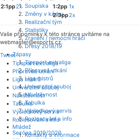
Soupiska
2:1pp
2x
1:2pp
1x
Změny v kádru
2:3pp
2x
Realizační tým
Statistiky
Vaše připomínky k této stránce uvítáme na
Zranění / nemocní hráči
webmaster
@esports.cz.
Dresy 2018/19
Zápasy
Tweet
Tipsport extraliga
Tipsport extraliga
Přípravná utkání
Přípravná utkání
Liga mistrů
Liga mistrů
Univerzitní souboj
Univerzitní souboj
Návštěvnost
Návštěvnost
Tabulka
Tabulka
Výsledkový servis
Výsledkový servis
Rozlosování a info
Rozlosování a info
Mládež
Sezóna 2019/2020
Kontakty a informace