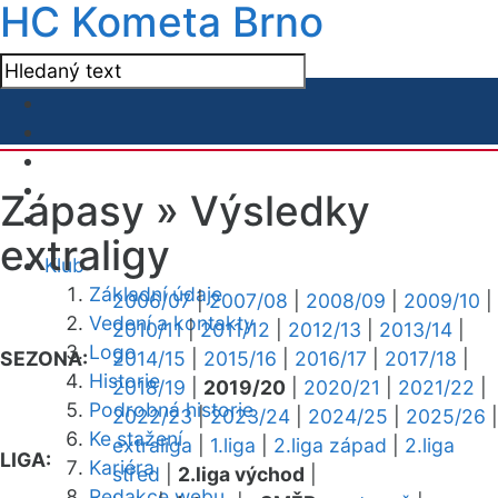
HC Kometa Brno
Zápasy »
Výsledky
extraligy
Klub
Základní údaje
2006/07
|
2007/08
|
2008/09
|
2009/10
|
Vedení a kontakty
2010/11
|
2011/12
|
2012/13
|
2013/14
|
Logo
SEZONA:
2014/15
|
2015/16
|
2016/17
|
2017/18
|
Historie
2018/19
|
2019/20
|
2020/21
|
2021/22
|
Podrobná historie
2022/23
|
2023/24
|
2024/25
|
2025/26
|
Ke stažení
extraliga
|
1.liga
|
2.liga západ
|
2.liga
LIGA:
Kariéra
střed
|
2.liga východ
|
Redakce webu