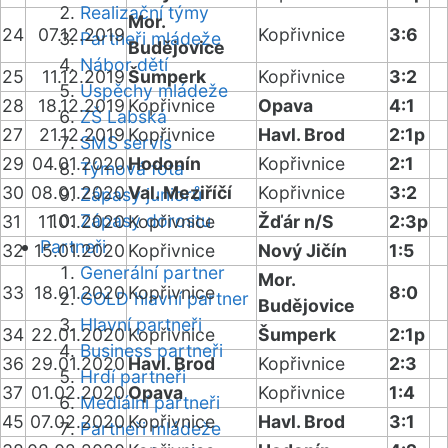
Realizační týmy
Mor.
24
07.12.2019
Kopřivnice
3:6
Partneři mládeže
Budějovice
Nábor dětí
25
11.12.2019
Šumperk
Kopřivnice
3:2
Úspěchy mládeže
28
18.12.2019
Kopřivnice
Opava
4:1
ZŠ Labská
27
21.12.2019
Kopřivnice
Havl. Brod
2:1p
SMS servis
29
04.01.2020
Hodonín
Kopřivnice
2:1
Týmová fota
30
08.01.2020
Val. Meziříčí
Kopřivnice
3:2
Zápasy juniorů
Zápasy dorostu
31
11.01.2020
Kopřivnice
Žďár n/S
2:3p
Partneři
32
15.01.2020
Kopřivnice
Nový Jičín
1:5
Generální partner
Mor.
33
18.01.2020
Kopřivnice
8:0
GOLD hlavní partner
Budějovice
Hlavní partneři
34
22.01.2020
Kopřivnice
Šumperk
2:1p
Business partneři
36
29.01.2020
Havl. Brod
Kopřivnice
2:3
Hrdí partneři
37
01.02.2020
Opava
Kopřivnice
1:4
Mediální partneři
45
07.02.2020
Kopřivnice
Havl. Brod
3:1
Partneři mládeže