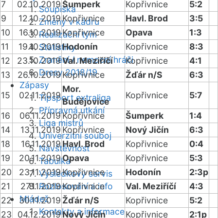
7
02.10.2019
Šumperk
Kopřivnice
5:2
Soupiska
9
12.10.2019
Kopřivnice
Havl. Brod
3:5
Změny v kádru
10
16.10.2019
Kopřivnice
Opava
1:3
Realizační tým
11
19.10.2019
Hodonín
Kopřivnice
8:3
Statistiky
Zranění / nemocní hráči
12
23.10.2019
Val. Meziříčí
Kopřivnice
4:1
Dresy 2018/19
13
26.10.2019
Kopřivnice
Žďár n/S
6:3
Zápasy
Mor.
15
02.11.2019
Kopřivnice
5:7
Tipsport extraliga
Budějovice
Přípravná utkání
16
06.11.2019
Kopřivnice
Šumperk
1:4
Liga mistrů
14
13.11.2019
Kopřivnice
Nový Jičín
6:3
Univerzitní souboj
18
16.11.2019
Havl. Brod
Kopřivnice
0:4
Návštěvnost
19
20.11.2019
Opava
Kopřivnice
5:3
Tabulka
20
23.11.2019
Kopřivnice
Hodonín
2:3p
Výsledkový servis
21
27.11.2019
Rozlosování a info
Kopřivnice
Val. Meziříčí
4:3
Mládež
22
30.11.2019
Žďár n/S
Kopřivnice
5:2
Kontakty a informace
23
04.12.2019
Nový Jičín
Kopřivnice
2:1p