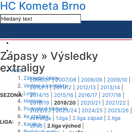
HC Kometa Brno
Zápasy »
Výsledky
extraligy
Klub
Základní údaje
2006/07
|
2007/08
|
2008/09
|
2009/10
|
Vedení a kontakty
2010/11
|
2011/12
|
2012/13
|
2013/14
|
Logo
SEZONA:
2014/15
|
2015/16
|
2016/17
|
2017/18
|
Historie
2018/19
|
2019/20
|
2020/21
|
2021/22
|
Podrobná historie
2022/23
|
2023/24
|
2024/25
|
2025/26
|
Ke stažení
extraliga
|
1.liga
|
2.liga západ
|
2.liga
LIGA:
Kariéra
střed
|
2.liga východ
|
Redakce webu