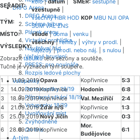
kolo
|
datum
|
SMĚR:
sestupně
|
SEŘADIT:
DRFG Arena
vzestupně
|
DRFG Arena
všechny
HBR
HOD
KOP
MBU
NJI
OPA
TÝM:
Schéma tribun
SUM
VAL
ZNS
Plánek areny
MÍSTO:
všude
|
doma
|
venku
|
Virtuální prohlídka
všechny
|
remízy
|
výhry v prodl.
|
VÝSLEDKY:
Návštěvní řád
nájezdy
|
prodl. nebo náj.
|
s nulou
|
Veřejné bruslení
Zobrazit
tabulku
této sezóny a soutěže.
PRESS: pro novináře
Tučně je vyznačen tým soupeře.
Rozpis ledové plochy
1
11.09.2019
Opava
Kopřivnice
5:3
Vstupenky
Permanentky 18/19
2
14.09.2019
Kopřivnice
Hodonín
6:8
Přípravná utkání 18/19
3
18.09.2019
Kopřivnice
Val. Meziříčí
2:4
Vstupenky 18/19
4
21.09.2019
Žďár n/S
Kopřivnice
1:3
Uvolňování míst
5
25.09.2019
Nový Jičín
Kopřivnice
0:3
Zvýhodněné
Mor.
6
28.09.2019
On-line
Kopřivnice
6:1
Budějovice
A-tým