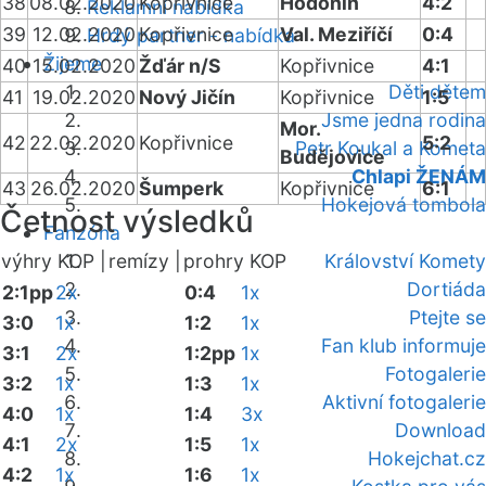
38
08.02.2020
Kopřivnice
Hodonín
4:2
Reklamní nabídka
39
12.02.2020
Kopřivnice
Val. Meziříčí
0:4
Hrdý partner - nabídka
Žijeme
40
15.02.2020
Žďár n/S
Kopřivnice
4:1
Děti dětem
41
19.02.2020
Nový Jičín
Kopřivnice
1:5
Jsme jedna rodina
Mor.
42
22.02.2020
Kopřivnice
5:2
Petr Koukal a Kometa
Budějovice
Chlapi ŽENÁM
43
26.02.2020
Šumperk
Kopřivnice
6:1
Hokejová tombola
Četnost výsledků
Fanzóna
výhry KOP |
remízy |
prohry KOP
Království Komety
Dortiáda
2:1pp
2x
0:4
1x
Ptejte se
3:0
1x
1:2
1x
Fan klub informuje
3:1
2x
1:2pp
1x
Fotogalerie
3:2
1x
1:3
1x
Aktivní fotogalerie
4:0
1x
1:4
3x
Download
4:1
2x
1:5
1x
Hokejchat.cz
4:2
1x
1:6
1x