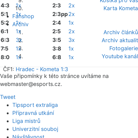
Kostka pro vás
4:3
1x
2:3
2x
Karta Kometa
5:1
1x
2:3pp
2x
Fanshop
5:2
1x
2:4
1x
Archiv
6:1
1x
2:5
2x
Archiv článků
6:3
3x
3:5
3x
Archiv aktualit
Fotogalerie
7:5
1x
3:8
1x
Youtube kanál
8:0
1x
6:8
1x
ČF1:
Hradec - Kometa 1:3
Vaše připomínky k této stránce uvítáme na
webmaster
@esports.cz.
Tweet
Tipsport extraliga
Přípravná utkání
Liga mistrů
Univerzitní souboj
Návštěvnost