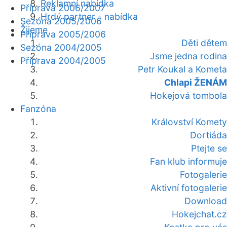
Reklamní nabídka
Příprava 2006/2007
Hrdý partner - nabídka
Sezóna 2005/2006
Žijeme
Příprava 2005/2006
Děti dětem
Sezóna 2004/2005
Jsme jedna rodina
Příprava 2004/2005
Petr Koukal a Kometa
Chlapi ŽENÁM
Hokejová tombola
Fanzóna
Království Komety
Dortiáda
Ptejte se
Fan klub informuje
Fotogalerie
Aktivní fotogalerie
Download
Hokejchat.cz