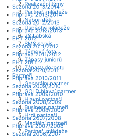
Realizační týmy
Sezóna 2013/2014
Partneři mládeže
Příprava 2013/2014
Nábor dětí
Sezóna 2012/2013
Úspěchy mládeže
Příprava 2012/2013
ZŠ Labská
EHT 2012
SMS servis
Sezóna 2011/2012
Týmová fota
Příprava 2011/2012
Zápasy juniorů
EHT 2011
Zápasy dorostu
Sezóna 2010/2011
Partneři
Příprava 2010/2011
Generální partner
Sezóna 2009/2010
GOLD hlavní partner
Příprava 2009/2010
Hlavní partneři
Sezóna 2008/2009
Business partneři
Příprava 2008/2009
Hrdí partneři
Sezóna 2007/2008
Mediální partneři
Příprava 2007/2008
Partneři mládeže
Sezóna 2006/2007