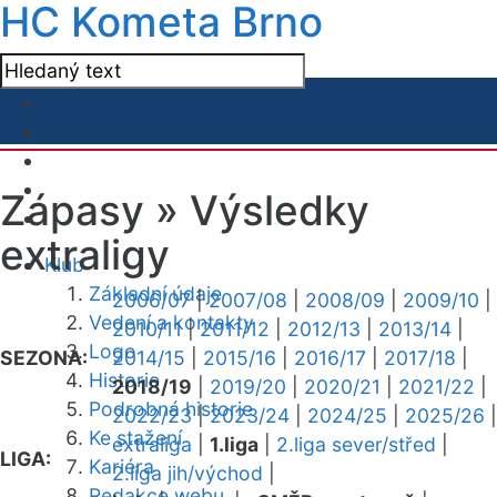
HC Kometa Brno
Zápasy »
Výsledky
extraligy
Klub
Základní údaje
2006/07
|
2007/08
|
2008/09
|
2009/10
|
Vedení a kontakty
2010/11
|
2011/12
|
2012/13
|
2013/14
|
Logo
SEZONA:
2014/15
|
2015/16
|
2016/17
|
2017/18
|
Historie
2018/19
|
2019/20
|
2020/21
|
2021/22
|
Podrobná historie
2022/23
|
2023/24
|
2024/25
|
2025/26
|
Ke stažení
extraliga
|
1.liga
|
2.liga sever/střed
|
LIGA:
Kariéra
2.liga jih/východ
|
Redakce webu