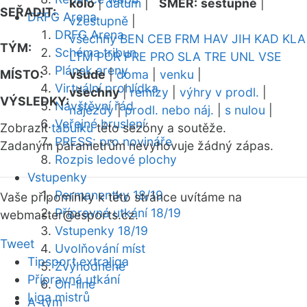
kolo
|
datum
|
SMĚR:
sestupně
|
SEŘADIT:
DRFG Arena
vzestupně
|
DRFG Arena
všechny
BEN
CEB
FRM
HAV
JIH
KAD
KLA
TÝM:
Schéma tribun
LTM
POR
PRE
PRO
SLA
TRE
UNL
VSE
Plánek areny
MÍSTO:
všude
|
doma
|
venku
|
Virtuální prohlídka
všechny
|
remízy
|
výhry v prodl.
|
VÝSLEDKY:
Návštěvní řád
nájezdy
|
prodl. nebo náj.
|
s nulou
|
Veřejné bruslení
Zobrazit
tabulku
této sezóny a soutěže.
PRESS: pro novináře
Zadaným parametrům nevyhovuje žádný zápas.
Rozpis ledové plochy
Vstupenky
Permanentky 18/19
Vaše připomínky k této stránce uvítáme na
Přípravná utkání 18/19
webmaster
@esports.cz.
Vstupenky 18/19
Tweet
Uvolňování míst
Tipsport extraliga
Zvýhodněné
Přípravná utkání
On-line
Liga mistrů
A-tým