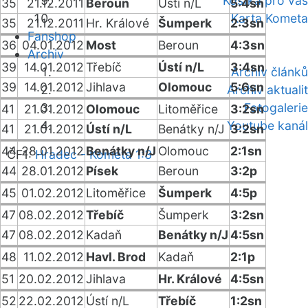
Kostka pro vás
35
21.12.2011
Beroun
Ústí n/L
5:4sn
Karta Kometa
35
21.12.2011
Hr. Králové
Šumperk
2:3sn
Fanshop
36
04.01.2012
Most
Beroun
4:3sn
Archiv
39
14.01.2012
Třebíč
Ústí n/L
3:4sn
Archiv článků
39
14.01.2012
Jihlava
Olomouc
5:6sn
Archiv aktualit
Fotogalerie
41
21.01.2012
Olomouc
Litoměřice
3:2sn
Youtube kanál
41
21.01.2012
Ústí n/L
Benátky n/J
3:2sn
44
28.01.2012
Benátky n/J
Olomouc
2:1sn
ČF1:
Hradec - Kometa 1:3
44
28.01.2012
Písek
Beroun
3:2p
45
01.02.2012
Litoměřice
Šumperk
4:5p
47
08.02.2012
Třebíč
Šumperk
3:2sn
47
08.02.2012
Kadaň
Benátky n/J
4:5sn
48
11.02.2012
Havl. Brod
Kadaň
2:1p
51
20.02.2012
Jihlava
Hr. Králové
4:5sn
52
22.02.2012
Ústí n/L
Třebíč
1:2sn