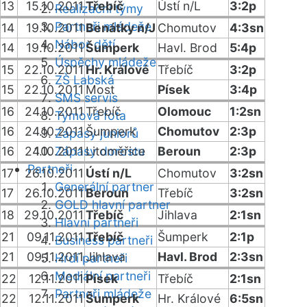
13
15.10.2011
Třebíč
Ústí n/L
3:2p
Realizační týmy
Partneři mládeže
14
19.10.2011
Benátky n/J
Chomutov
4:3sn
Nábor dětí
14
19.10.2011
Šumperk
Havl. Brod
5:4p
Úspěchy mládeže
15
22.10.2011
Hr. Králové
Třebíč
3:2p
ZŠ Labská
15
22.10.2011
Most
Písek
3:4p
SMS servis
16
24.10.2011
Třebíč
Olomouc
1:2sn
Týmová fota
16
24.10.2011
Šumperk
Chomutov
2:3p
Zápasy juniorů
16
24.10.2011
Zápasy dorostu
Litoměřice
Beroun
2:3p
Partneři
17
26.10.2011
Ústí n/L
Chomutov
3:2sn
Generální partner
17
26.10.2011
Beroun
Třebíč
3:2sn
GOLD hlavní partner
18
29.10.2011
Třebíč
Jihlava
2:1sn
Hlavní partneři
21
09.11.2011
Třebíč
Šumperk
2:1p
Business partneři
21
09.11.2011
Jihlava
Havl. Brod
2:3sn
Hrdí partneři
Mediální partneři
22
12.11.2011
Písek
Třebíč
2:1sn
Partneři mládeže
22
12.11.2011
Šumperk
Hr. Králové
6:5sn