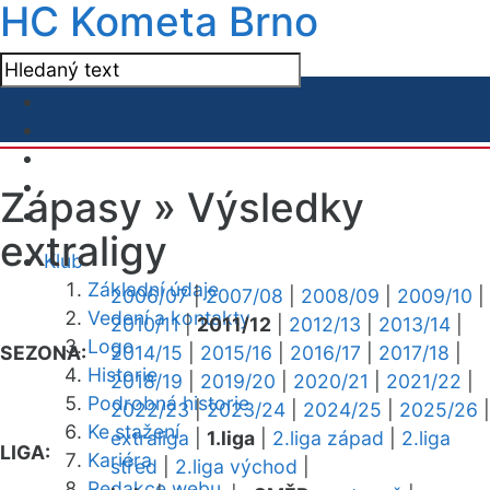
HC Kometa Brno
Zápasy »
Výsledky
extraligy
Klub
Základní údaje
2006/07
|
2007/08
|
2008/09
|
2009/10
|
Vedení a kontakty
2010/11
|
2011/12
|
2012/13
|
2013/14
|
Logo
SEZONA:
2014/15
|
2015/16
|
2016/17
|
2017/18
|
Historie
2018/19
|
2019/20
|
2020/21
|
2021/22
|
Podrobná historie
2022/23
|
2023/24
|
2024/25
|
2025/26
|
Ke stažení
extraliga
|
1.liga
|
2.liga západ
|
2.liga
LIGA:
Kariéra
střed
|
2.liga východ
|
Redakce webu