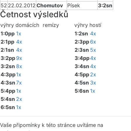
52
22.02.2012
Chomutov
Písek
3:2sn
Četnost výsledků
výhry domácích
remízy
výhry hostí
1:0pp
1x
1:2sn
4x
2:1pp
4x
2:3pp
6x
2:1sn
4x
2:3sn
5x
3:2pp
9x
3:4pp
4x
3:2sn
8x
3:4sn
4x
4:3pp
1x
4:5pp
2x
4:3sn
7x
4:5sn
3x
5:4pp
1x
5:6sn
1x
5:4sn
2x
6:5sn
1x
Vaše připomínky k této stránce uvítáme na