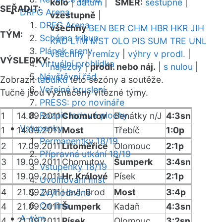
kolo
|
datum
|
SMĚR:
sestupně
|
SEŘADIT:
DRFG Arena
vzestupně
|
DRFG Arena
všechny
BEN
BER
CHM
HBR
HKR
JIH
TÝM:
Schéma tribun
KAD
LTM
MST
OLO
PIS
SUM
TRE
UNL
Plánek areny
všechny
|
remízy
|
výhry v prodl.
|
VÝSLEDKY:
Virtuální prohlídka
nájezdy
|
prodl. nebo náj.
|
s nulou
|
Návštěvní řád
Zobrazit
tabulku
této sezóny a soutěže.
Veřejné bruslení
Tučně jsou vyznačeny vítězné týmy.
PRESS: pro novináře
Rozpis ledové plochy
1
14.09.2011
Chomutov
Benátky n/J
4:3sn
Vstupenky
1
14.09.2011
Most
Třebíč
1:0p
Permanentky 18/19
2
17.09.2011
Litoměřice
Olomouc
2:1p
Přípravná utkání 18/19
3
19.09.2011
Chomutov
Šumperk
3:4sn
Vstupenky 18/19
3
19.09.2011
Hr. Králové
Písek
2:1p
Uvolňování míst
4
21.09.2011
Havl. Brod
Most
3:4p
Zvýhodněné
On-line
4
21.09.2011
Šumperk
Kadaň
4:3sn
A-tým
4
21.09.2011
Písek
Olomouc
3:2sn