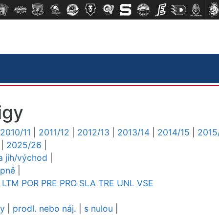
igy
2010/11
|
2011/12
|
2012/13
|
2013/14
|
2014/15
|
2015
|
2025/26
|
ga jih/východ
|
upně
|
LTM
POR
PRE
PRO
SLA
TRE
UNL
VSE
dy
|
prodl. nebo náj.
|
s nulou
|