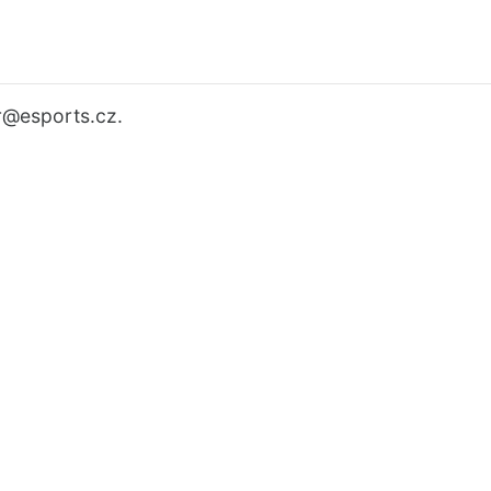
r
@esports.cz.