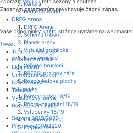
Zobrazit
tabulku
této sezóny a soutěže.
Kariéra
Zadaným parametrům nevyhovuje žádný zápas.
Redakce webu
DRFG Arena
DRFG Arena
Vaše připomínky k této stránce uvítáme na webmaste
Schéma tribun
Plánek areny
Tweet
Virtuální prohlídka
Tipsport extraliga
Návštěvní řád
Přípravná utkání
Veřejné bruslení
Liga mistrů
PRESS: pro novináře
Univerzitní souboj
Rozpis ledové plochy
Návštěvnost
Vstupenky
Tabulka
Permanentky 18/19
Výsledkový servis
Přípravná utkání 18/19
Rozlosování a info
Vstupenky 18/19
Sezóna 2019/2020
Uvolňování míst
Příprava 2019/2020
Zvýhodněné