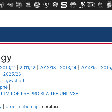
igy
2010/11
|
2011/12
|
2012/13
|
2013/14
|
2014/15
|
2015
|
2025/26
|
ga jih/východ
|
upně
|
LTM
POR
PRE
PRO
SLA
TRE
UNL
VSE
y
|
prodl. nebo náj.
|
s nulou
|