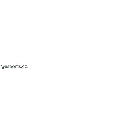
r
@esports.cz.