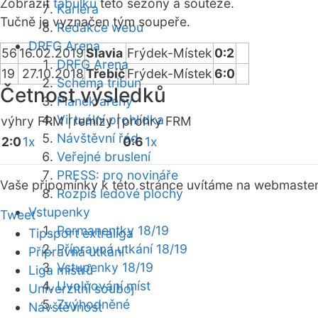
Zobrazit
tabulku
této sezóny a soutěže.
Kariéra
Tučně je vyznačen tým soupeře.
Redakce webu
DRFG Arena
56
16.02.2019
Slavia
Frýdek-Místek
0:2
DRFG Arena
19
27.10.2018
Třebíč
Frýdek-Místek
6:0
Schéma tribun
Četnost výsledků
Plánek areny
Virtuální prohlídka
výhry FRM |
remízy |
prohry FRM
Návštěvní řád
2:0
1x
0:6
1x
Veřejné bruslení
PRESS: pro novináře
Vaše připomínky k této stránce uvítáme na webmaste
Rozpis ledové plochy
Vstupenky
Tweet
Permanentky 18/19
Tipsport extraliga
Přípravná utkání 18/19
Přípravná utkání
Vstupenky 18/19
Liga mistrů
Uvolňování míst
Univerzitní souboj
Zvýhodněné
Návštěvnost