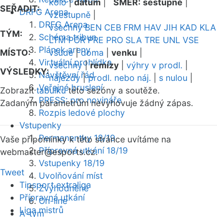
kolo
|
datum
|
SMĚR:
sestupně
|
SEŘADIT:
DRFG Arena
vzestupně
|
DRFG Arena
všechny
BEN
CEB
FRM
HAV
JIH
KAD
KLA
TÝM:
Schéma tribun
LTM
POR
PRE
PRO
SLA
TRE
UNL
VSE
Plánek areny
MÍSTO:
všude
|
doma
|
venku
|
Virtuální prohlídka
všechny
|
remízy
|
výhry v prodl.
|
VÝSLEDKY:
Návštěvní řád
nájezdy
|
prodl. nebo náj.
|
s nulou
|
Veřejné bruslení
Zobrazit
tabulku
této sezóny a soutěže.
PRESS: pro novináře
Zadaným parametrům nevyhovuje žádný zápas.
Rozpis ledové plochy
Vstupenky
Permanentky 18/19
Vaše připomínky k této stránce uvítáme na
Přípravná utkání 18/19
webmaster
@esports.cz.
Vstupenky 18/19
Tweet
Uvolňování míst
Tipsport extraliga
Zvýhodněné
Přípravná utkání
On-line
Liga mistrů
A-tým