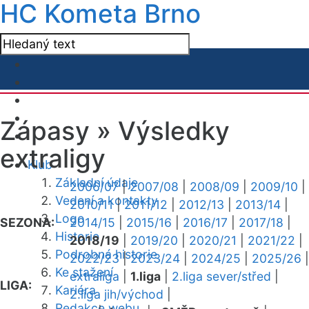
HC Kometa Brno
Zápasy »
Výsledky
extraligy
Klub
Základní údaje
2006/07
|
2007/08
|
2008/09
|
2009/10
|
Vedení a kontakty
2010/11
|
2011/12
|
2012/13
|
2013/14
|
Logo
SEZONA:
2014/15
|
2015/16
|
2016/17
|
2017/18
|
Historie
2018/19
|
2019/20
|
2020/21
|
2021/22
|
Podrobná historie
2022/23
|
2023/24
|
2024/25
|
2025/26
|
Ke stažení
extraliga
|
1.liga
|
2.liga sever/střed
|
LIGA:
Kariéra
2.liga jih/východ
|
Redakce webu