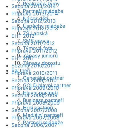
Realizační týmy
Sezóna 2013/2014
Partneři mládeže
Příprava 2013/2014
Nábor dětí
Sezóna 2012/2013
Úspěchy mládeže
Příprava 2012/2013
ZŠ Labská
EHT 2012
SMS servis
Sezóna 2011/2012
Týmová fota
Příprava 2011/2012
Zápasy juniorů
EHT 2011
Zápasy dorostu
Sezóna 2010/2011
Partneři
Příprava 2010/2011
Generální partner
Sezóna 2009/2010
GOLD hlavní partner
Příprava 2009/2010
Hlavní partneři
Sezóna 2008/2009
Business partneři
Příprava 2008/2009
Hrdí partneři
Sezóna 2007/2008
Mediální partneři
Příprava 2007/2008
Partneři mládeže
Sezóna 2006/2007