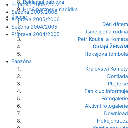
Reklamní nabídka
Příprava 2006/2007
Hrdý partner - nabídka
Sezóna 2005/2006
Žijeme
Příprava 2005/2006
Děti dětem
Sezóna 2004/2005
Jsme jedna rodina
Příprava 2004/2005
Petr Koukal a Kometa
Chlapi ŽENÁM
Hokejová tombola
Fanzóna
Království Komety
Dortiáda
Ptejte se
Fan klub informuje
Fotogalerie
Aktivní fotogalerie
Download
Hokejchat.cz