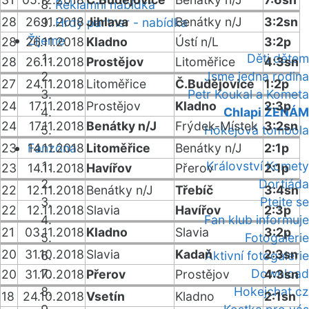
Reklamní nabídka
28
26.11.2018
Jihlava
Benátky n/J
3:2sn
Hrdý partner - nabídka
Žijeme
28
26.11.2018
Kladno
Ústí n/L
3:2p
Děti dětem
28
26.11.2018
Prostějov
Litoměřice
4:3sn
Jsme jedna rodina
27
24.11.2018
Litoměřice
Č.Budějovice
1:2p
Petr Koukal a Kometa
24
17.11.2018
Prostějov
Kladno
2:3p
Chlapi ŽENÁM
24
17.11.2018
Benátky n/J
Frýdek-Místek
3:2sn
Hokejová tombola
23
Fanzóna
14.11.2018
Litoměřice
Benátky n/J
2:1p
Království Komety
23
14.11.2018
Havířov
Přerov
2:1p
Dortiáda
22
12.11.2018
Benátky n/J
Třebíč
3:4sn
Ptejte se
22
12.11.2018
Slavia
Havířov
2:3p
Fan klub informuje
21
03.11.2018
Kladno
Slavia
3:2p
Fotogalerie
20
31.10.2018
Slavia
Kadaň
2:3sn
Aktivní fotogalerie
Download
20
31.10.2018
Přerov
Prostějov
4:3sn
Hokejchat.cz
18
24.10.2018
Vsetín
Kladno
2:1sn