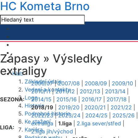
HC Kometa Brno
Zápasy »
Výsledky
extraligy
Klub
Základní údaje
2006/07
|
2007/08
|
2008/09
|
2009/10
|
Vedení a kontakty
2010/11
|
2011/12
|
2012/13
|
2013/14
|
Logo
SEZONA:
2014/15
|
2015/16
|
2016/17
|
2017/18
|
Historie
2018/19
|
2019/20
|
2020/21
|
2021/22
|
Podrobná historie
2022/23
|
2023/24
|
2024/25
|
2025/26
|
Ke stažení
extraliga
|
1.liga
|
2.liga sever/střed
|
LIGA:
Kariéra
2.liga jih/východ
|
Redakce webu