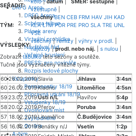
kolo
|
datum
|
SMĚR:
sestupně
|
SEŘADIT:
DRFG Arena
vzestupně
|
DRFG Arena
všechny
BEN
CEB
FRM
HAV
JIH
KAD
Schéma tribun
TÝM:
KLA
LTM
POR
PRE
PRO
SLA
TRE
UNL
Plánek areny
VSE
Virtuální prohlídka
všechny
|
remízy
|
výhry v prodl.
|
VÝSLEDKY:
Návštěvní řád
nájezdy
|
prodl. nebo náj.
|
s nulou
|
Veřejné bruslení
Zobrazit
tabulku
této sezóny a soutěže.
PRESS: pro novináře
Tučně jsou vyznačeny vítězné týmy.
Rozpis ledové plochy
Vstupenky
60
26.02.2019
Slavia
Jihlava
3:4sn
Permanentky 18/19
60
26.02.2019
Kladno
Litoměřice
4:5sn
Přípravná utkání 18/19
59
23.02.2019
Ústí n/L
Havířov
5:4p
Vstupenky 18/19
58
20.02.2019
Přerov
Poruba
3:4sn
Uvolňování míst
57
18.02.2019
Litoměřice
Č.Budějovice
3:4sn
Zvýhodněné
On-line
56
16.02.2019
Benátky n/J
Vsetín
1:2p
A-tým