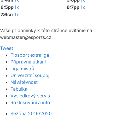
6:5pp
1x
6:7pp
1x
7:6sn
1x
Vaše připomínky k této stránce uvítáme na
webmaster
@esports.cz.
Tweet
Tipsport extraliga
Přípravná utkání
Liga mistrů
Univerzitní souboj
Návštěvnost
Tabulka
Výsledkový servis
Rozlosování a info
Sezóna 2019/2020