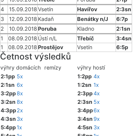
4
15.09.2018
Vsetín
Havířov
2:3sn
3
12.09.2018
Kadaň
Benátky n/J
6:7p
2
10.09.2018
Poruba
Kladno
2:1sn
1
08.09.2018
Ústí n/L
Třebíč
3:4sn
1
08.09.2018
Prostějov
Vsetín
6:5p
Četnost výsledků
výhry domácích
remízy
výhry hostí
2:1pp
5x
1:2pp
4x
2:1sn
6x
1:2sn
1x
3:2pp
8x
2:3pp
4x
3:2sn
8x
2:3sn
5x
4:3pp
2x
3:4pp
6x
4:3sn
3x
3:4sn
9x
5:4pp
1x
4:5sn
3x
5:4sn
1x
5:6pp
1x