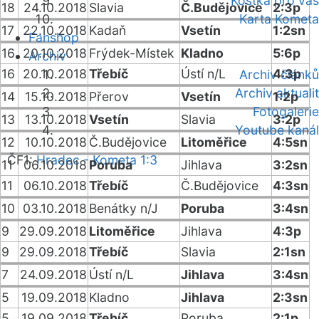
Kostka pro vás
18
24.10.2018
Slavia
Č.Budějovice
2:3p
Karta Kometa
17
22.10.2018
Kadaň
Vsetín
1:2sn
Fanshop
16
20.10.2018
Frýdek-Místek
Kladno
5:6p
Archiv
16
20.10.2018
Třebíč
Ústí n/L
4:3p
Archiv článků
Archiv aktualit
14
15.10.2018
Přerov
Vsetín
1:2p
Fotogalerie
13
13.10.2018
Vsetín
Slavia
3:2p
Youtube kanál
12
10.10.2018
Č.Budějovice
Litoměřice
4:5sn
ČF1:
Hradec - Kometa 1:3
11
06.10.2018
Poruba
Jihlava
3:2sn
11
06.10.2018
Třebíč
Č.Budějovice
4:3sn
10
03.10.2018
Benátky n/J
Poruba
3:4sn
9
29.09.2018
Litoměřice
Jihlava
4:3p
9
29.09.2018
Třebíč
Slavia
2:1sn
7
24.09.2018
Ústí n/L
Jihlava
3:4sn
5
19.09.2018
Kladno
Jihlava
2:3sn
5
19.09.2018
Třebíč
Poruba
2:1p