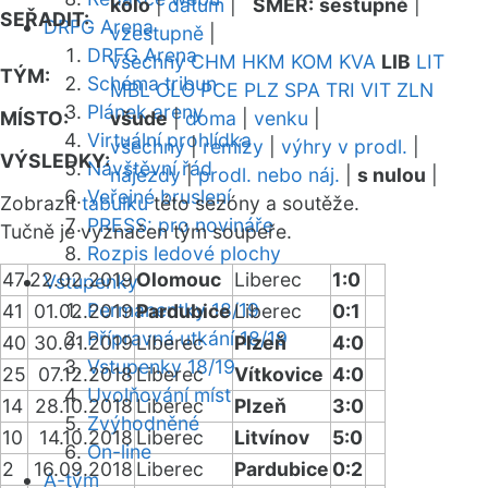
kolo
|
datum
|
SMĚR:
sestupně
|
SEŘADIT:
DRFG Arena
vzestupně
|
DRFG Arena
všechny
CHM
HKM
KOM
KVA
LIB
LIT
TÝM:
Schéma tribun
MBL
OLO
PCE
PLZ
SPA
TRI
VIT
ZLN
Plánek areny
MÍSTO:
všude
|
doma
|
venku
|
Virtuální prohlídka
všechny
|
remízy
|
výhry v prodl.
|
VÝSLEDKY:
Návštěvní řád
nájezdy
|
prodl. nebo náj.
|
s nulou
|
Veřejné bruslení
Zobrazit
tabulku
této sezóny a soutěže.
PRESS: pro novináře
Tučně je vyznačen tým soupeře.
Rozpis ledové plochy
47
22.02.2019
Olomouc
Liberec
1:0
Vstupenky
Permanentky 18/19
41
01.02.2019
Pardubice
Liberec
0:1
Přípravná utkání 18/19
40
30.01.2019
Liberec
Plzeň
4:0
Vstupenky 18/19
25
07.12.2018
Liberec
Vítkovice
4:0
Uvolňování míst
14
28.10.2018
Liberec
Plzeň
3:0
Zvýhodněné
10
14.10.2018
Liberec
Litvínov
5:0
On-line
2
16.09.2018
Liberec
Pardubice
0:2
A-tým