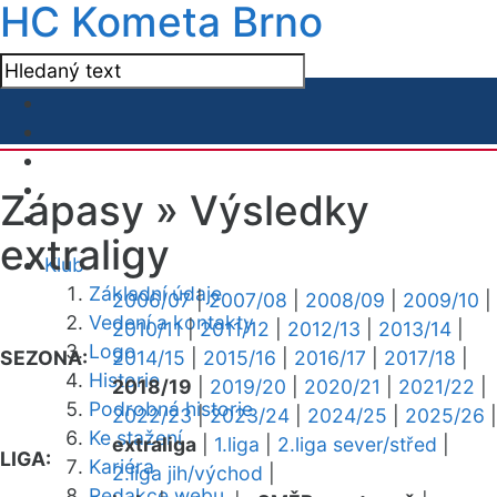
HC Kometa Brno
Zápasy »
Výsledky
extraligy
Klub
Základní údaje
2006/07
|
2007/08
|
2008/09
|
2009/10
|
Vedení a kontakty
2010/11
|
2011/12
|
2012/13
|
2013/14
|
Logo
SEZONA:
2014/15
|
2015/16
|
2016/17
|
2017/18
|
Historie
2018/19
|
2019/20
|
2020/21
|
2021/22
|
Podrobná historie
2022/23
|
2023/24
|
2024/25
|
2025/26
|
Ke stažení
extraliga
|
1.liga
|
2.liga sever/střed
|
LIGA:
Kariéra
2.liga jih/východ
|
Redakce webu