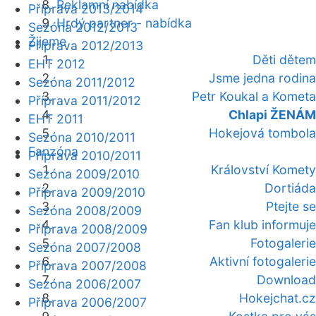
Reklamní nabídka
Příprava 2013/2014
Hrdý partner - nabídka
Sezóna 2012/2013
Žijeme
Příprava 2012/2013
Děti dětem
EHT 2012
Jsme jedna rodina
Sezóna 2011/2012
Petr Koukal a Kometa
Příprava 2011/2012
Chlapi ŽENÁM
EHT 2011
Hokejová tombola
Sezóna 2010/2011
Fanzóna
Příprava 2010/2011
Království Komety
Sezóna 2009/2010
Dortiáda
Příprava 2009/2010
Ptejte se
Sezóna 2008/2009
Fan klub informuje
Příprava 2008/2009
Fotogalerie
Sezóna 2007/2008
Aktivní fotogalerie
Příprava 2007/2008
Download
Sezóna 2006/2007
Hokejchat.cz
Příprava 2006/2007