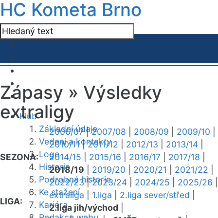
HC Kometa Brno
Zápasy »
Výsledky
extraligy
Klub
Základní údaje
2006/07
|
2007/08
|
2008/09
|
2009/10
|
Vedení a kontakty
2010/11
|
2011/12
|
2012/13
|
2013/14
|
Logo
SEZONA:
2014/15
|
2015/16
|
2016/17
|
2017/18
|
Historie
2018/19
|
2019/20
|
2020/21
|
2021/22
|
Podrobná historie
2022/23
|
2023/24
|
2024/25
|
2025/26
|
Ke stažení
extraliga
|
1.liga
|
2.liga sever/střed
|
LIGA:
Kariéra
2.liga jih/východ
|
Redakce webu