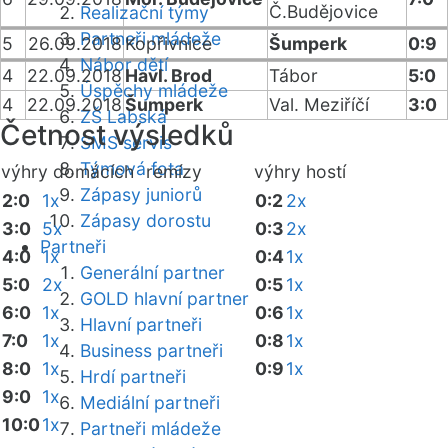
Č.Budějovice
Realizační týmy
Partneři mládeže
5
26.09.2018
Kopřivnice
Šumperk
0:9
Nábor dětí
4
22.09.2018
Havl. Brod
Tábor
5:0
Úspěchy mládeže
4
22.09.2018
Šumperk
Val. Meziříčí
3:0
ZŠ Labská
Četnost výsledků
SMS servis
Týmová fota
výhry domácích
remízy
výhry hostí
Zápasy juniorů
2:0
1x
0:2
2x
Zápasy dorostu
3:0
5x
0:3
2x
Partneři
4:0
1x
0:4
1x
Generální partner
5:0
2x
0:5
1x
GOLD hlavní partner
6:0
1x
0:6
1x
Hlavní partneři
7:0
1x
0:8
1x
Business partneři
8:0
1x
0:9
1x
Hrdí partneři
9:0
1x
Mediální partneři
10:0
1x
Partneři mládeže