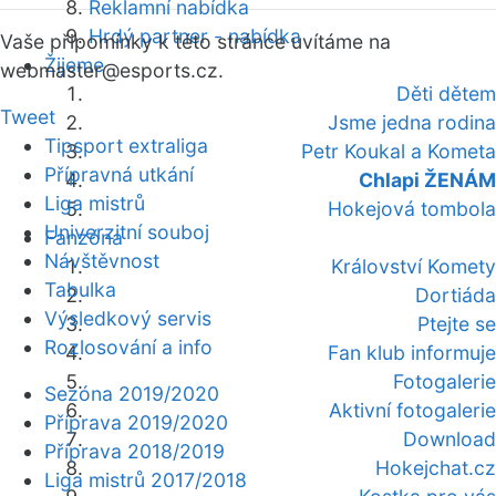
Reklamní nabídka
Hrdý partner - nabídka
Vaše připomínky k této stránce uvítáme na
Žijeme
webmaster
@esports.cz.
Děti dětem
Tweet
Jsme jedna rodina
Tipsport extraliga
Petr Koukal a Kometa
Přípravná utkání
Chlapi ŽENÁM
Liga mistrů
Hokejová tombola
Univerzitní souboj
Fanzóna
Návštěvnost
Království Komety
Tabulka
Dortiáda
Výsledkový servis
Ptejte se
Rozlosování a info
Fan klub informuje
Fotogalerie
Sezóna 2019/2020
Aktivní fotogalerie
Příprava 2019/2020
Download
Příprava 2018/2019
Hokejchat.cz
Liga mistrů 2017/2018