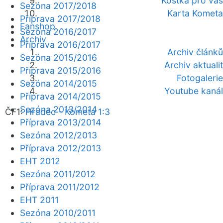
Kostka pro vás
Sezóna 2017/2018
Karta Kometa
Příprava 2017/2018
Fanshop
Sezóna 2016/2017
Archiv
Příprava 2016/2017
Archiv článků
Sezóna 2015/2016
Archiv aktualit
Příprava 2015/2016
Fotogalerie
Sezóna 2014/2015
Youtube kanál
Příprava 2014/2015
Sezóna 2013/2014
ČF1:
Hradec - Kometa 1:3
Příprava 2013/2014
Sezóna 2012/2013
Příprava 2012/2013
EHT 2012
Sezóna 2011/2012
Příprava 2011/2012
EHT 2011
Sezóna 2010/2011