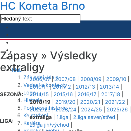
HC Kometa Brno
Zápasy »
Výsledky
extraligy
Klub
Základní údaje
2006/07
|
2007/08
|
2008/09
|
2009/10
|
Vedení a kontakty
2010/11
|
2011/12
|
2012/13
|
2013/14
|
Logo
SEZONA:
2014/15
|
2015/16
|
2016/17
|
2017/18
|
Historie
2018/19
|
2019/20
|
2020/21
|
2021/22
|
Podrobná historie
2022/23
|
2023/24
|
2024/25
|
2025/26
|
Ke stažení
extraliga
|
1.liga
|
2.liga sever/střed
|
LIGA:
Kariéra
2.liga jih/východ
|
Redakce webu