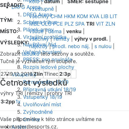
kolo
|
datum
|
SMĚR:
sestupně
|
SEŘADIT:
DRFG Arena
vzestupně
|
DRFG Arena
všechny
CHM
HKM
KOM
KVA
LIB
LIT
TÝM:
Schéma tribun
MBL
OLO
PCE
PLZ
SPA
TRI
VIT
ZLN
Plánek areny
MÍSTO:
všude
|
doma
|
venku
|
Virtuální prohlídka
všechny
|
remízy
|
výhry v prodl.
|
VÝSLEDKY:
Návštěvní řád
nájezdy
|
prodl. nebo náj.
|
s nulou
|
Veřejné bruslení
Zobrazit
tabulku
této sezóny a soutěže.
PRESS: pro novináře
Tučně je vyznačen tým soupeře.
Rozpis ledové plochy
27
19.12.2018
Zlín
Třinec
2:3p
Vstupenky
Četnost výsledků
Permanentky 18/19
Přípravná utkání 18/19
výhry TRI |
remízy |
prohry TRI
Vstupenky 18/19
3:2pp
1x
Uvolňování míst
Zvýhodněné
Vaše připomínky k této stránce uvítáme na
On-line
webmaster
@esports.cz.
A-tým