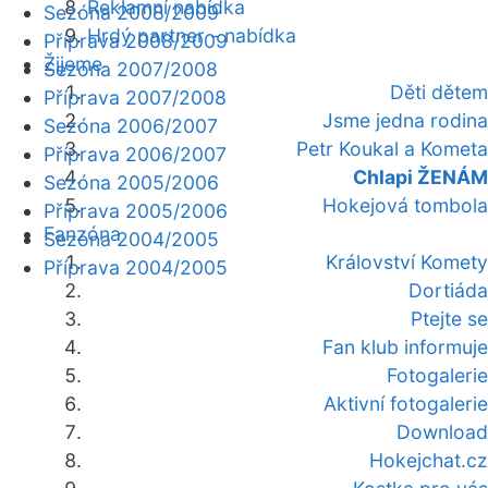
Reklamní nabídka
Sezóna 2008/2009
Hrdý partner - nabídka
Příprava 2008/2009
Žijeme
Sezóna 2007/2008
Děti dětem
Příprava 2007/2008
Jsme jedna rodina
Sezóna 2006/2007
Petr Koukal a Kometa
Příprava 2006/2007
Chlapi ŽENÁM
Sezóna 2005/2006
Hokejová tombola
Příprava 2005/2006
Fanzóna
Sezóna 2004/2005
Království Komety
Příprava 2004/2005
Dortiáda
Ptejte se
Fan klub informuje
Fotogalerie
Aktivní fotogalerie
Download
Hokejchat.cz