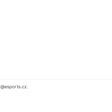
r
@esports.cz.