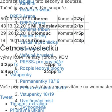
Zobrazit
tabulku
této sezóny a soutěže.
Kariéra
Tučně je vyznačen tým soupeře.
Redakce webu
DRFG Arena
50
03.03.2019
Liberec
Kometa
2:3p
DRFG Arena
43
13.02.2019
Ml. Boleslav
Kometa
2:1p
Schéma tribun
29
26.12.2018
Olomouc
Kometa
4:5p
Plánek areny
19
16.11.2018
Třinec
Kometa
4:3p
Virtuální prohlídka
Četnost výsledků
Návštěvní řád
Veřejné bruslení
výhry KOM |
remízy |
prohry KOM
PRESS: pro novináře
3:2pp
1x
1:2pp
1x
Rozpis ledové plochy
5:4pp
1x
3:4pp
1x
Vstupenky
Permanentky 18/19
Vaše připomínky k této stránce uvítáme na webmaste
Přípravná utkání 18/19
Vstupenky 18/19
Tweet
Uvolňování míst
Tipsport extraliga
Zvýhodněné
Přípravná utkání