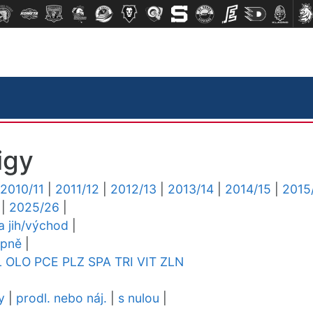
igy
2010/11
|
2011/12
|
2012/13
|
2013/14
|
2014/15
|
2015
|
2025/26
|
ga jih/východ
|
upně
|
L
OLO
PCE
PLZ
SPA
TRI
VIT
ZLN
y
|
prodl. nebo náj.
|
s nulou
|