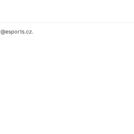
r
@esports.cz.