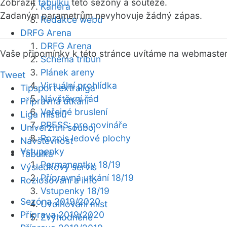
Zobrazit
tabulku
této sezóny a soutěže.
Kariéra
Zadaným parametrům nevyhovuje žádný zápas.
Redakce webu
DRFG Arena
DRFG Arena
Vaše připomínky k této stránce uvítáme na webmaste
Schéma tribun
Plánek areny
Tweet
Virtuální prohlídka
Tipsport extraliga
Návštěvní řád
Přípravná utkání
Veřejné bruslení
Liga mistrů
PRESS: pro novináře
Univerzitní souboj
Rozpis ledové plochy
Návštěvnost
Vstupenky
Tabulka
Permanentky 18/19
Výsledkový servis
Přípravná utkání 18/19
Rozlosování a info
Vstupenky 18/19
Sezóna 2019/2020
Uvolňování míst
Příprava 2019/2020
Zvýhodněné