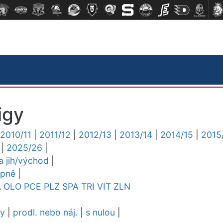
igy
2010/11
|
2011/12
|
2012/13
|
2013/14
|
2014/15
|
2015
|
2025/26
|
ga jih/východ
|
upně
|
L
OLO
PCE
PLZ
SPA
TRI
VIT
ZLN
dy
|
prodl. nebo náj.
|
s nulou
|