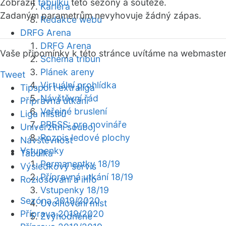
Zobrazit
tabulku
této sezóny a soutěže.
Kariéra
Zadaným parametrům nevyhovuje žádný zápas.
Redakce webu
DRFG Arena
DRFG Arena
Vaše připomínky k této stránce uvítáme na webmaste
Schéma tribun
Plánek areny
Tweet
Virtuální prohlídka
Tipsport extraliga
Návštěvní řád
Přípravná utkání
Veřejné bruslení
Liga mistrů
PRESS: pro novináře
Univerzitní souboj
Rozpis ledové plochy
Návštěvnost
Vstupenky
Tabulka
Permanentky 18/19
Výsledkový servis
Přípravná utkání 18/19
Rozlosování a info
Vstupenky 18/19
Sezóna 2019/2020
Uvolňování míst
Příprava 2019/2020
Zvýhodněné