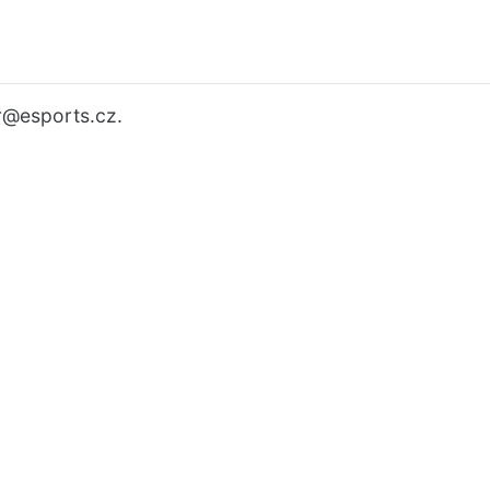
r
@esports.cz.