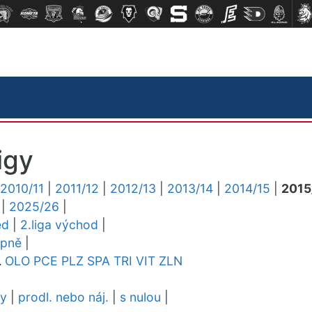
igy
2010/11
|
2011/12
|
2012/13
|
2013/14
|
2014/15
|
2015
|
2025/26
|
ed
|
2.liga východ
|
upně
|
L
OLO
PCE
PLZ
SPA
TRI
VIT
ZLN
dy
|
prodl. nebo náj.
|
s nulou
|