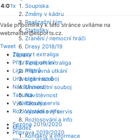
4:0
1x
Soupiska
Změny v kádru
Realizační tým
Vaše připomínky k této stránce uvítáme na
Statistiky
webmaster
@esports.cz.
Zranění / nemocní hráči
Tweet
Dresy 2018/19
Tipsport extraliga
Zápasy
Přípravná utkání
Tipsport extraliga
Liga mistrů
Přípravná utkání
Univerzitní souboj
Liga mistrů
Návštěvnost
Univerzitní souboj
Tabulka
Návštěvnost
Výsledkový servis
Tabulka
Rozlosování a info
Výsledkový servis
Rozlosování a info
Sezóna 2019/2020
Mládež
Příprava 2019/2020
Kontakty a informace