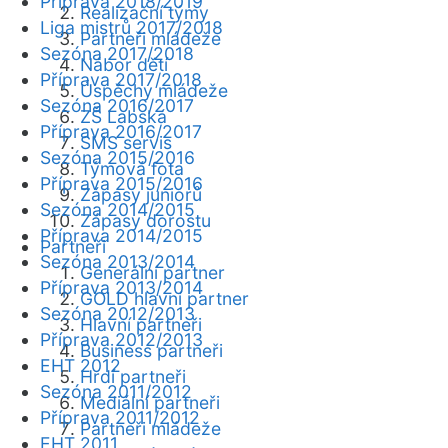
Příprava 2018/2019
Realizační týmy
Liga mistrů 2017/2018
Partneři mládeže
Sezóna 2017/2018
Nábor dětí
Příprava 2017/2018
Úspěchy mládeže
Sezóna 2016/2017
ZŠ Labská
Příprava 2016/2017
SMS servis
Sezóna 2015/2016
Týmová fota
Příprava 2015/2016
Zápasy juniorů
Sezóna 2014/2015
Zápasy dorostu
Příprava 2014/2015
Partneři
Sezóna 2013/2014
Generální partner
Příprava 2013/2014
GOLD hlavní partner
Sezóna 2012/2013
Hlavní partneři
Příprava 2012/2013
Business partneři
EHT 2012
Hrdí partneři
Sezóna 2011/2012
Mediální partneři
Příprava 2011/2012
Partneři mládeže
EHT 2011