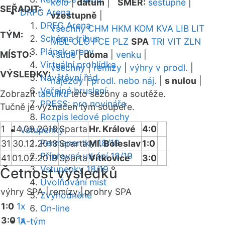
kolo
|
datum
|
SMĚR:
sestupně
|
SEŘADIT:
DRFG Arena
vzestupně
|
DRFG Arena
všechny
CHM
HKM
KOM
KVA
LIB
LIT
TÝM:
Schéma tribun
MBL
OLO
PCE
PLZ
SPA
TRI
VIT
ZLN
Plánek areny
MÍSTO:
všude
|
doma
|
venku
|
Virtuální prohlídka
všechny
|
remízy
|
výhry v prodl.
|
VÝSLEDKY:
Návštěvní řád
nájezdy
|
prodl. nebo náj.
|
s nulou
|
Veřejné bruslení
Zobrazit
tabulku
této sezóny a soutěže.
PRESS: pro novináře
Tučně je vyznačen tým soupeře.
Rozpis ledové plochy
1
14.09.2018
Sparta
Hr. Králové
4:0
Vstupenky
Permanentky 18/19
31
30.12.2018
Sparta
Ml. Boleslav
1:0
Přípravná utkání 18/19
41
01.02.2019
Sparta
Vítkovice
3:0
Vstupenky 18/19
Četnost výsledků
Uvolňování míst
výhry SPA |
remízy |
prohry SPA
Zvýhodněné
1:0
1x
On-line
3:0
1x
A-tým