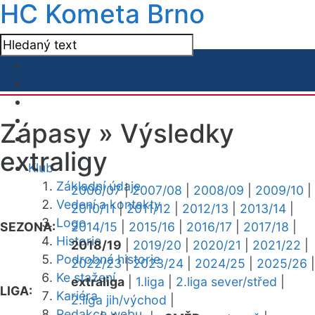
HC Kometa Brno
Zápasy »
Výsledky
extraligy
Klub
Základní údaje
2006/07
|
2007/08
|
2008/09
|
2009/10
|
Vedení a kontakty
2010/11
|
2011/12
|
2012/13
|
2013/14
|
Logo
SEZONA:
2014/15
|
2015/16
|
2016/17
|
2017/18
|
Historie
2018/19
|
2019/20
|
2020/21
|
2021/22
|
Podrobná historie
2022/23
|
2023/24
|
2024/25
|
2025/26
|
Ke stažení
extraliga
|
1.liga
|
2.liga sever/střed
|
LIGA:
Kariéra
2.liga jih/východ
|
Redakce webu