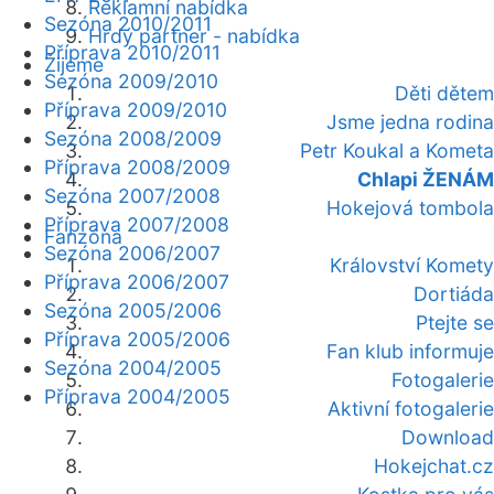
Reklamní nabídka
Sezóna 2010/2011
Hrdý partner - nabídka
Příprava 2010/2011
Žijeme
Sezóna 2009/2010
Děti dětem
Příprava 2009/2010
Jsme jedna rodina
Sezóna 2008/2009
Petr Koukal a Kometa
Příprava 2008/2009
Chlapi ŽENÁM
Sezóna 2007/2008
Hokejová tombola
Příprava 2007/2008
Fanzóna
Sezóna 2006/2007
Království Komety
Příprava 2006/2007
Dortiáda
Sezóna 2005/2006
Ptejte se
Příprava 2005/2006
Fan klub informuje
Sezóna 2004/2005
Fotogalerie
Příprava 2004/2005
Aktivní fotogalerie
Download
Hokejchat.cz