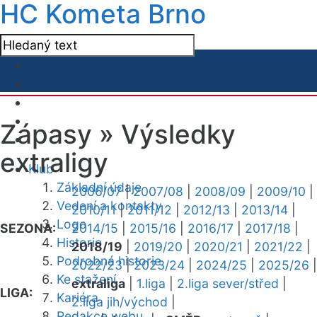
HC Kometa Brno
Zápasy »
Výsledky
extraligy
Klub
Základní údaje
2006/07
|
2007/08
|
2008/09
|
2009/10
|
Vedení a kontakty
2010/11
|
2011/12
|
2012/13
|
2013/14
|
Logo
SEZONA:
2014/15
|
2015/16
|
2016/17
|
2017/18
|
Historie
2018/19
|
2019/20
|
2020/21
|
2021/22
|
Podrobná historie
2022/23
|
2023/24
|
2024/25
|
2025/26
|
Ke stažení
extraliga
|
1.liga
|
2.liga sever/střed
|
LIGA:
Kariéra
2.liga jih/východ
|
Redakce webu