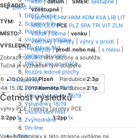
kolo
|
datum
|
SMĚR:
sestupně
|
SEŘADIT:
DRFG Arena
vzestupně
|
DRFG Arena
všechny
CHM
HKM
KOM
KVA
LIB
LIT
TÝM:
Schéma tribun
MBL
OLO
PCE
PLZ
SPA
TRI
VIT
ZLN
Plánek areny
MÍSTO:
všude
|
doma
|
venku
|
Virtuální prohlídka
všechny
|
remízy
|
výhry v prodl.
|
VÝSLEDKY:
Návštěvní řád
nájezdy
|
prodl. nebo náj.
|
s nulou
|
Veřejné bruslení
Zobrazit
tabulku
této sezóny a soutěže.
PRESS: pro novináře
Tučně je vyznačen tým soupeře.
Rozpis ledové plochy
6
30.09.2018
Plzeň
Pardubice
2:3p
Vstupenky
Permanentky 18/19
44
15.02.2019
Kometa
Pardubice
2:1p
Četnost výsledků
Přípravná utkání 18/19
Vstupenky 18/19
výhry PCE |
remízy |
prohry PCE
Uvolňování míst
3:2pp
1x
1:2pp
1x
Zvýhodněné
On-line
A-tým
Vaše připomínky k této stránce uvítáme na