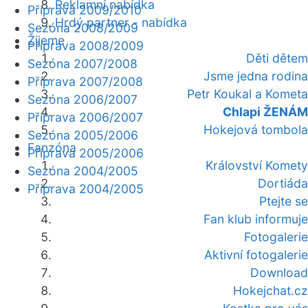
Reklamní nabídka
Příprava 2009/2010
Hrdý partner - nabídka
Sezóna 2008/2009
Žijeme
Příprava 2008/2009
Děti dětem
Sezóna 2007/2008
Jsme jedna rodina
Příprava 2007/2008
Petr Koukal a Kometa
Sezóna 2006/2007
Chlapi ŽENÁM
Příprava 2006/2007
Hokejová tombola
Sezóna 2005/2006
Fanzóna
Příprava 2005/2006
Království Komety
Sezóna 2004/2005
Dortiáda
Příprava 2004/2005
Ptejte se
Fan klub informuje
Fotogalerie
Aktivní fotogalerie
Download
Hokejchat.cz