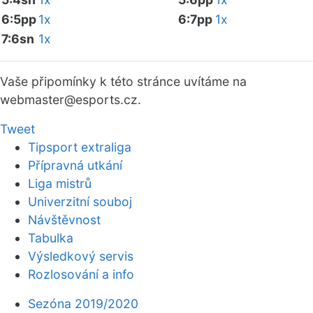
6:5pp
1x
6:7pp
1x
7:6sn
1x
Vaše připomínky k této stránce uvítáme na
webmaster
@esports.cz.
Tweet
Tipsport extraliga
Přípravná utkání
Liga mistrů
Univerzitní souboj
Návštěvnost
Tabulka
Výsledkový servis
Rozlosování a info
Sezóna 2019/2020