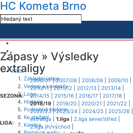
HC Kometa Brno
Zápasy »
Výsledky
extraligy
Klub
Základní údaje
2006/07
|
2007/08
|
2008/09
|
2009/10
|
Vedení a kontakty
2010/11
|
2011/12
|
2012/13
|
2013/14
|
Logo
SEZONA:
2014/15
|
2015/16
|
2016/17
|
2017/18
|
Historie
2018/19
|
2019/20
|
2020/21
|
2021/22
|
Podrobná historie
2022/23
|
2023/24
|
2024/25
|
2025/26
|
Ke stažení
extraliga
|
1.liga
|
2.liga sever/střed
|
LIGA:
Kariéra
2.liga jih/východ
|
Redakce webu