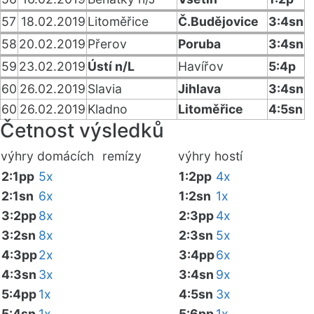
57
18.02.2019
Litoměřice
Č.Budějovice
3:4sn
58
20.02.2019
Přerov
Poruba
3:4sn
59
23.02.2019
Ústí n/L
Havířov
5:4p
60
26.02.2019
Slavia
Jihlava
3:4sn
60
26.02.2019
Kladno
Litoměřice
4:5sn
Četnost výsledků
výhry domácích
remízy
výhry hostí
2:1pp
5x
1:2pp
4x
2:1sn
6x
1:2sn
1x
3:2pp
8x
2:3pp
4x
3:2sn
8x
2:3sn
5x
4:3pp
2x
3:4pp
6x
4:3sn
3x
3:4sn
9x
5:4pp
1x
4:5sn
3x
5:4sn
1x
5:6pp
1x