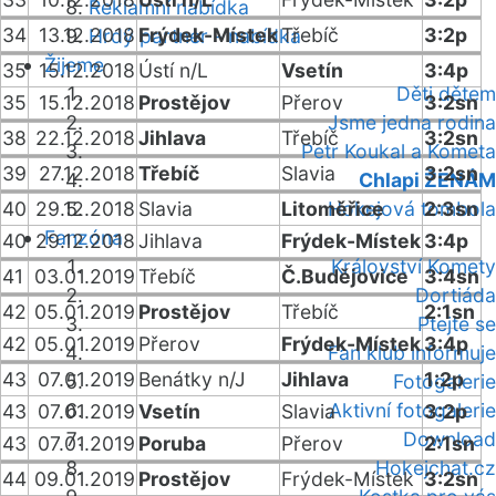
Reklamní nabídka
34
13.12.2018
Frýdek-Místek
Třebíč
3:2p
Hrdý partner - nabídka
Žijeme
35
15.12.2018
Ústí n/L
Vsetín
3:4p
Děti dětem
35
15.12.2018
Prostějov
Přerov
3:2sn
Jsme jedna rodina
38
22.12.2018
Jihlava
Třebíč
3:2sn
Petr Koukal a Kometa
39
27.12.2018
Třebíč
Slavia
3:2sn
Chlapi ŽENÁM
40
29.12.2018
Slavia
Litoměřice
Hokejová tombola
2:3sn
Fanzóna
40
29.12.2018
Jihlava
Frýdek-Místek
3:4p
Království Komety
41
03.01.2019
Třebíč
Č.Budějovice
3:4sn
Dortiáda
42
05.01.2019
Prostějov
Třebíč
2:1sn
Ptejte se
42
05.01.2019
Přerov
Frýdek-Místek
3:4p
Fan klub informuje
43
07.01.2019
Benátky n/J
Jihlava
1:2p
Fotogalerie
Aktivní fotogalerie
43
07.01.2019
Vsetín
Slavia
3:2p
Download
43
07.01.2019
Poruba
Přerov
2:1sn
Hokejchat.cz
44
09.01.2019
Prostějov
Frýdek-Místek
3:2sn