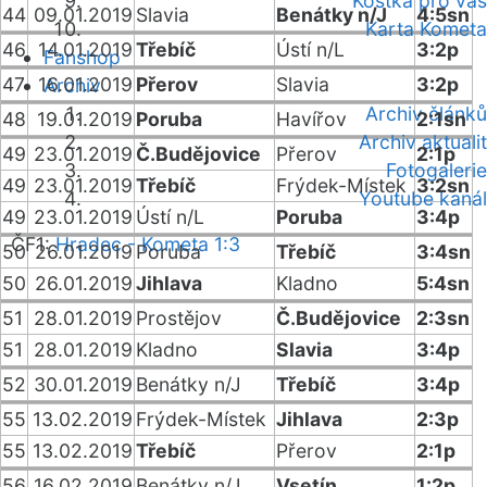
Kostka pro vás
44
09.01.2019
Slavia
Benátky n/J
4:5sn
Karta Kometa
46
14.01.2019
Třebíč
Ústí n/L
3:2p
Fanshop
47
16.01.2019
Přerov
Slavia
3:2p
Archiv
Archiv článků
48
19.01.2019
Poruba
Havířov
2:1sn
Archiv aktualit
49
23.01.2019
Č.Budějovice
Přerov
2:1p
Fotogalerie
49
23.01.2019
Třebíč
Frýdek-Místek
3:2sn
Youtube kanál
49
23.01.2019
Ústí n/L
Poruba
3:4p
ČF1:
Hradec - Kometa 1:3
50
26.01.2019
Poruba
Třebíč
3:4sn
50
26.01.2019
Jihlava
Kladno
5:4sn
51
28.01.2019
Prostějov
Č.Budějovice
2:3sn
51
28.01.2019
Kladno
Slavia
3:4p
52
30.01.2019
Benátky n/J
Třebíč
3:4p
55
13.02.2019
Frýdek-Místek
Jihlava
2:3p
55
13.02.2019
Třebíč
Přerov
2:1p
56
16.02.2019
Benátky n/J
Vsetín
1:2p