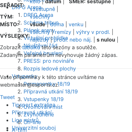
kolo
|
datum
|
SMĚR:
sestupně
|
SEŘADIT:
DRFG Arena
vzestupně
|
DRFG Arena
TÝM:
všechny
Schéma tribun
MÍSTO:
všude
|
doma
|
venku
|
Plánek areny
všechny
|
remízy
|
výhry v prodl.
|
VÝSLEDKY:
Virtuální prohlídka
nájezdy
|
prodl. nebo náj.
|
s nulou
|
Návštěvní řád
Zobrazit
tabulku
této sezóny a soutěže.
Veřejné bruslení
Zadaným parametrům nevyhovuje žádný zápas.
PRESS: pro novináře
Rozpis ledové plochy
Vstupenky
Vaše připomínky k této stránce uvítáme na
Permanentky 18/19
webmaster
@esports.cz.
Přípravná utkání 18/19
Tweet
Vstupenky 18/19
Tipsport extraliga
Uvolňování míst
Přípravná utkání
Zvýhodněné
Liga mistrů
On-line
Univerzitní souboj
A-tým