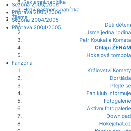
Reklamní nabídka
Sezóna 2005/2006
Hrdý partner - nabídka
Příprava 2005/2006
Žijeme
Sezóna 2004/2005
Děti dětem
Příprava 2004/2005
Jsme jedna rodina
Petr Koukal a Kometa
Chlapi ŽENÁM
Hokejová tombola
Fanzóna
Království Komety
Dortiáda
Ptejte se
Fan klub informuje
Fotogalerie
Aktivní fotogalerie
Download
Hokejchat.cz