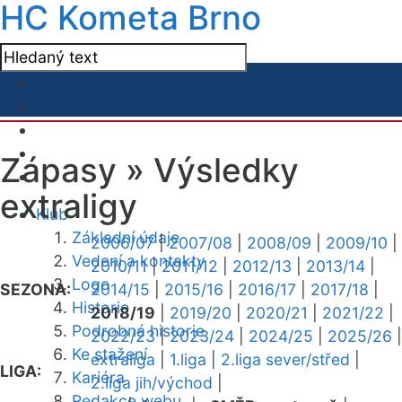
HC Kometa Brno
Zápasy »
Výsledky
extraligy
Klub
Základní údaje
2006/07
|
2007/08
|
2008/09
|
2009/10
|
Vedení a kontakty
2010/11
|
2011/12
|
2012/13
|
2013/14
|
Logo
SEZONA:
2014/15
|
2015/16
|
2016/17
|
2017/18
|
Historie
2018/19
|
2019/20
|
2020/21
|
2021/22
|
Podrobná historie
2022/23
|
2023/24
|
2024/25
|
2025/26
|
Ke stažení
extraliga
|
1.liga
|
2.liga sever/střed
|
LIGA:
Kariéra
2.liga jih/východ
|
Redakce webu