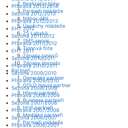
Realizační týmy
Příprava 2013/2014
Partneři mládeže
Sezóna 2012/2013
Nábor dětí
Příprava 2012/2013
Úspěchy mládeže
EHT 2012
ZŠ Labská
Sezóna 2011/2012
SMS servis
Příprava 2011/2012
Týmová fota
EHT 2011
Zápasy juniorů
Sezóna 2010/2011
Zápasy dorostu
Příprava 2010/2011
Partneři
Sezóna 2009/2010
Generální partner
Příprava 2009/2010
GOLD hlavní partner
Sezóna 2008/2009
Hlavní partneři
Příprava 2008/2009
Business partneři
Sezóna 2007/2008
Hrdí partneři
Příprava 2007/2008
Mediální partneři
Sezóna 2006/2007
Partneři mládeže
Příprava 2006/2007