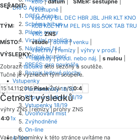
kolo
|
datum
|
SMĚR:
sestupně
|
SEŘADIT:
DRFG Arena
vzestupně
|
DRFG Arena
všechny
BIL
DEC
HBR
JBL
JHR
KLT
KNO
Schéma tribun
TÝM:
KOB
KOL
NYM
PEL
PIS
RIS
SOK
TAB
TRU
Plánek areny
VRC
ZNS
Virtuální prohlídka
MÍSTO:
všude
|
doma
|
venku
|
Návštěvní řád
všechny
|
remízy
|
výhry v prodl.
|
VÝSLEDKY:
Veřejné bruslení
nájezdy
|
prodl. nebo náj.
|
s nulou
|
PRESS: pro novináře
Zobrazit
tabulku
této sezóny a soutěže.
Rozpis ledové plochy
Tučně je vyznačen tým soupeře.
Vstupenky
15
14.11.2015
Písek
Žďár n/S
0:4
Permanentky 18/19
Četnost výsledků
Přípravná utkání 18/19
Vstupenky 18/19
výhry ZNS |
remízy |
prohry ZNS
Uvolňování míst
4:0
1x
Zvýhodněné
On-line
Vaše připomínky k této stránce uvítáme na
A-tým