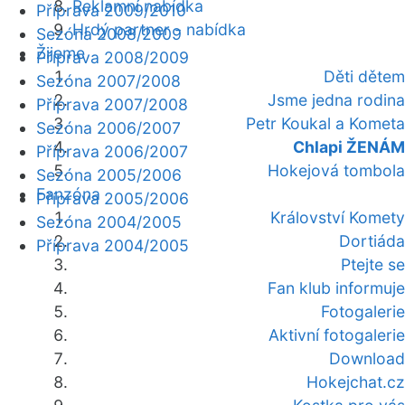
Reklamní nabídka
Příprava 2009/2010
Hrdý partner - nabídka
Sezóna 2008/2009
Žijeme
Příprava 2008/2009
Děti dětem
Sezóna 2007/2008
Jsme jedna rodina
Příprava 2007/2008
Petr Koukal a Kometa
Sezóna 2006/2007
Chlapi ŽENÁM
Příprava 2006/2007
Hokejová tombola
Sezóna 2005/2006
Fanzóna
Příprava 2005/2006
Království Komety
Sezóna 2004/2005
Dortiáda
Příprava 2004/2005
Ptejte se
Fan klub informuje
Fotogalerie
Aktivní fotogalerie
Download
Hokejchat.cz