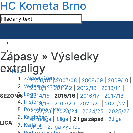
HC Kometa Brno
Zápasy »
Výsledky
extraligy
Klub
Základní údaje
2006/07
|
2007/08
|
2008/09
|
2009/10
|
Vedení a kontakty
2010/11
|
2011/12
|
2012/13
|
2013/14
|
Logo
SEZONA:
2014/15
|
2015/16
|
2016/17
|
2017/18
|
Historie
2018/19
|
2019/20
|
2020/21
|
2021/22
|
Podrobná historie
2022/23
|
2023/24
|
2024/25
|
2025/26
|
Ke stažení
extraliga
|
1.liga
|
2.liga západ
|
2.liga
LIGA:
Kariéra
střed
|
2.liga východ
|
Redakce webu