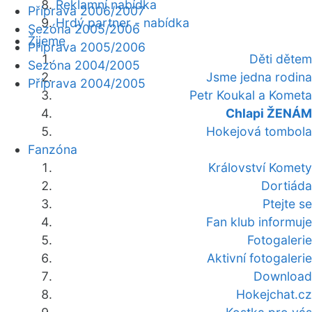
Reklamní nabídka
Příprava 2006/2007
Hrdý partner - nabídka
Sezóna 2005/2006
Žijeme
Příprava 2005/2006
Děti dětem
Sezóna 2004/2005
Jsme jedna rodina
Příprava 2004/2005
Petr Koukal a Kometa
Chlapi ŽENÁM
Hokejová tombola
Fanzóna
Království Komety
Dortiáda
Ptejte se
Fan klub informuje
Fotogalerie
Aktivní fotogalerie
Download
Hokejchat.cz