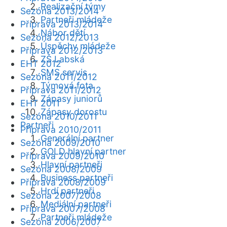
Realizační týmy
Sezóna 2013/2014
Partneři mládeže
Příprava 2013/2014
Nábor dětí
Sezóna 2012/2013
Úspěchy mládeže
Příprava 2012/2013
ZŠ Labská
EHT 2012
SMS servis
Sezóna 2011/2012
Týmová fota
Příprava 2011/2012
Zápasy juniorů
EHT 2011
Zápasy dorostu
Sezóna 2010/2011
Partneři
Příprava 2010/2011
Generální partner
Sezóna 2009/2010
GOLD hlavní partner
Příprava 2009/2010
Hlavní partneři
Sezóna 2008/2009
Business partneři
Příprava 2008/2009
Hrdí partneři
Sezóna 2007/2008
Mediální partneři
Příprava 2007/2008
Partneři mládeže
Sezóna 2006/2007