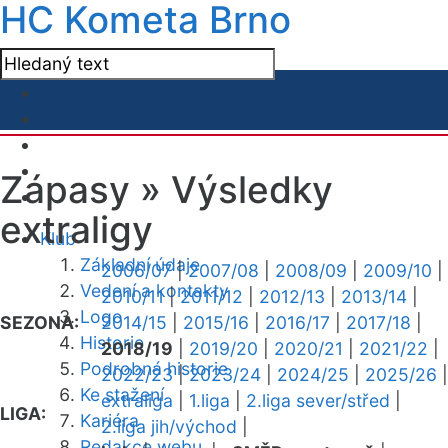
HC Kometa Brno
Zápasy »
Výsledky
extraligy
Klub
Základní údaje
2006/07
|
2007/08
|
2008/09
|
2009/10
|
Vedení a kontakty
2010/11
|
2011/12
|
2012/13
|
2013/14
|
Logo
SEZONA:
2014/15
|
2015/16
|
2016/17
|
2017/18
|
Historie
2018/19
|
2019/20
|
2020/21
|
2021/22
|
Podrobná historie
2022/23
|
2023/24
|
2024/25
|
2025/26
|
Ke stažení
extraliga
|
1.liga
|
2.liga sever/střed
|
LIGA:
Kariéra
2.liga jih/východ
|
Redakce webu