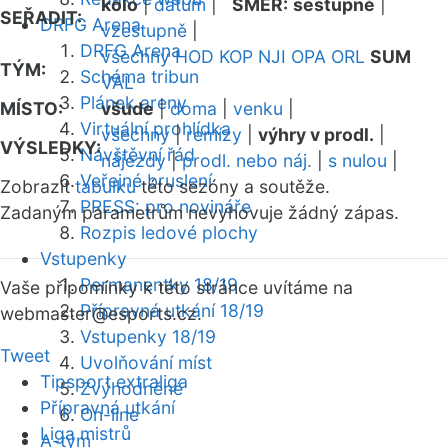
kolo
|
datum
|
SMĚR:
sestupně
|
SEŘADIT:
DRFG Arena
vzestupně
|
DRFG Arena
všechny
HOD
KOP
NJI
OPA
ORL
SUM
TÝM:
Schéma tribun
VAL
Plánek areny
MÍSTO:
všude
|
doma
|
venku
|
Virtuální prohlídka
všechny
|
remízy
|
výhry v prodl.
|
VÝSLEDKY:
Návštěvní řád
nájezdy
|
prodl. nebo náj.
|
s nulou
|
Veřejné bruslení
Zobrazit
tabulku
této sezóny a soutěže.
PRESS: pro novináře
Zadaným parametrům nevyhovuje žádný zápas.
Rozpis ledové plochy
Vstupenky
Permanentky 18/19
Vaše připomínky k této stránce uvítáme na
Přípravná utkání 18/19
webmaster
@esports.cz.
Vstupenky 18/19
Tweet
Uvolňování míst
Tipsport extraliga
Zvýhodněné
Přípravná utkání
On-line
Liga mistrů
A-tým