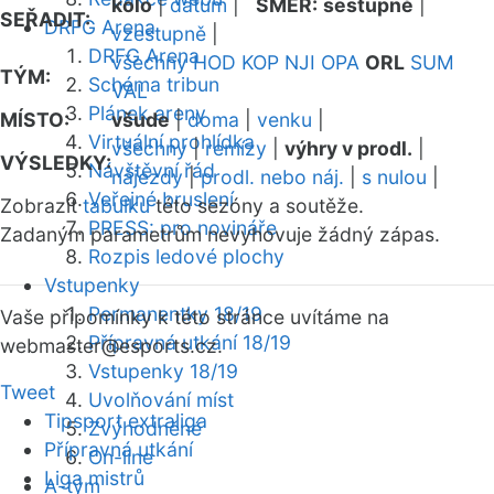
kolo
|
datum
|
SMĚR:
sestupně
|
SEŘADIT:
DRFG Arena
vzestupně
|
DRFG Arena
všechny
HOD
KOP
NJI
OPA
ORL
SUM
TÝM:
Schéma tribun
VAL
Plánek areny
MÍSTO:
všude
|
doma
|
venku
|
Virtuální prohlídka
všechny
|
remízy
|
výhry v prodl.
|
VÝSLEDKY:
Návštěvní řád
nájezdy
|
prodl. nebo náj.
|
s nulou
|
Veřejné bruslení
Zobrazit
tabulku
této sezóny a soutěže.
PRESS: pro novináře
Zadaným parametrům nevyhovuje žádný zápas.
Rozpis ledové plochy
Vstupenky
Permanentky 18/19
Vaše připomínky k této stránce uvítáme na
Přípravná utkání 18/19
webmaster
@esports.cz.
Vstupenky 18/19
Tweet
Uvolňování míst
Tipsport extraliga
Zvýhodněné
Přípravná utkání
On-line
Liga mistrů
A-tým