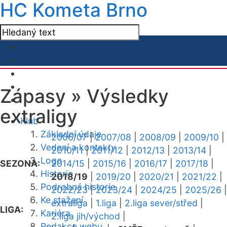
HC Kometa Brno
Zápasy »
Výsledky
extraligy
Klub
Základní údaje
2006/07
|
2007/08
|
2008/09
|
2009/10
|
Vedení a kontakty
2010/11
|
2011/12
|
2012/13
|
2013/14
|
Logo
SEZONA:
2014/15
|
2015/16
|
2016/17
|
2017/18
|
Historie
2018/19
|
2019/20
|
2020/21
|
2021/22
|
Podrobná historie
2022/23
|
2023/24
|
2024/25
|
2025/26
|
Ke stažení
extraliga
|
1.liga
|
2.liga sever/střed
|
LIGA:
Kariéra
2.liga jih/východ
|
Redakce webu