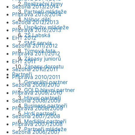
Realizační týmy
Sezóna 2013/2014
Partneři mládeže
Příprava 2013/2014
Nábor dětí
Sezóna 2012/2013
Úspěchy mládeže
Příprava 2012/2013
ZŠ Labská
EHT 2012
SMS servis
Sezóna 2011/2012
Týmová fota
Příprava 2011/2012
Zápasy juniorů
EHT 2011
Zápasy dorostu
Sezóna 2010/2011
Partneři
Příprava 2010/2011
Generální partner
Sezóna 2009/2010
GOLD hlavní partner
Příprava 2009/2010
Hlavní partneři
Sezóna 2008/2009
Business partneři
Příprava 2008/2009
Hrdí partneři
Sezóna 2007/2008
Mediální partneři
Příprava 2007/2008
Partneři mládeže
Sezóna 2006/2007