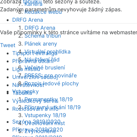
Zobrazit
tabulku
této sezóny a soutěže.
Kariéra
Zadaným parametrům nevyhovuje žádný zápas.
Redakce webu
DRFG Arena
DRFG Arena
Vaše připomínky k této stránce uvítáme na webmaste
Schéma tribun
Plánek areny
Tweet
Virtuální prohlídka
Tipsport extraliga
Návštěvní řád
Přípravná utkání
Veřejné bruslení
Liga mistrů
PRESS: pro novináře
Univerzitní souboj
Rozpis ledové plochy
Návštěvnost
Vstupenky
Tabulka
Permanentky 18/19
Výsledkový servis
Přípravná utkání 18/19
Rozlosování a info
Vstupenky 18/19
Sezóna 2019/2020
Uvolňování míst
Příprava 2019/2020
Zvýhodněné