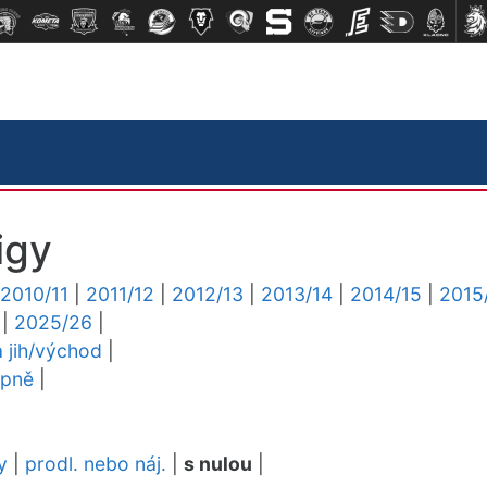
igy
2010/11
|
2011/12
|
2012/13
|
2013/14
|
2014/15
|
2015
|
2025/26
|
a jih/východ
|
upně
|
L
y
|
prodl. nebo náj.
|
s nulou
|