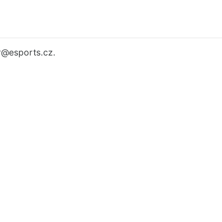
r
@esports.cz.