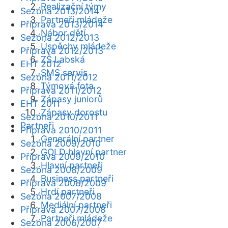
Realizační týmy
Sezóna 2013/2014
Partneři mládeže
Příprava 2013/2014
Nábor dětí
Sezóna 2012/2013
Úspěchy mládeže
Příprava 2012/2013
ZŠ Labská
EHT 2012
SMS servis
Sezóna 2011/2012
Týmová fota
Příprava 2011/2012
Zápasy juniorů
EHT 2011
Zápasy dorostu
Sezóna 2010/2011
Partneři
Příprava 2010/2011
Generální partner
Sezóna 2009/2010
GOLD hlavní partner
Příprava 2009/2010
Hlavní partneři
Sezóna 2008/2009
Business partneři
Příprava 2008/2009
Hrdí partneři
Sezóna 2007/2008
Mediální partneři
Příprava 2007/2008
Partneři mládeže
Sezóna 2006/2007