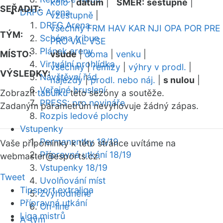
kolo
|
datum
|
SMĚR:
sestupně
|
SEŘADIT:
DRFG Arena
vzestupně
|
DRFG Arena
všechny
FRM
HAV
KAR
NJI
OPA
POR
PRE
TÝM:
Schéma tribun
PRO
VAL
VSE
Plánek areny
MÍSTO:
všude
|
doma
|
venku
|
Virtuální prohlídka
všechny
|
remízy
|
výhry v prodl.
|
VÝSLEDKY:
Návštěvní řád
nájezdy
|
prodl. nebo náj.
|
s nulou
|
Veřejné bruslení
Zobrazit
tabulku
této sezóny a soutěže.
PRESS: pro novináře
Zadaným parametrům nevyhovuje žádný zápas.
Rozpis ledové plochy
Vstupenky
Permanentky 18/19
Vaše připomínky k této stránce uvítáme na
Přípravná utkání 18/19
webmaster
@esports.cz.
Vstupenky 18/19
Tweet
Uvolňování míst
Tipsport extraliga
Zvýhodněné
Přípravná utkání
On-line
Liga mistrů
A-tým