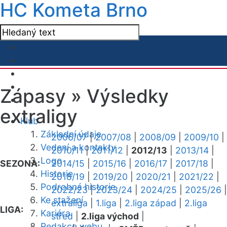
HC Kometa Brno
Zápasy »
Výsledky
extraligy
Klub
Základní údaje
2006/07
|
2007/08
|
2008/09
|
2009/10
|
Vedení a kontakty
2010/11
|
2011/12
|
2012/13
|
2013/14
|
Logo
SEZONA:
2014/15
|
2015/16
|
2016/17
|
2017/18
|
Historie
2018/19
|
2019/20
|
2020/21
|
2021/22
|
Podrobná historie
2022/23
|
2023/24
|
2024/25
|
2025/26
|
Ke stažení
extraliga
|
1.liga
|
2.liga západ
|
2.liga
LIGA:
Kariéra
střed
|
2.liga východ
|
Redakce webu