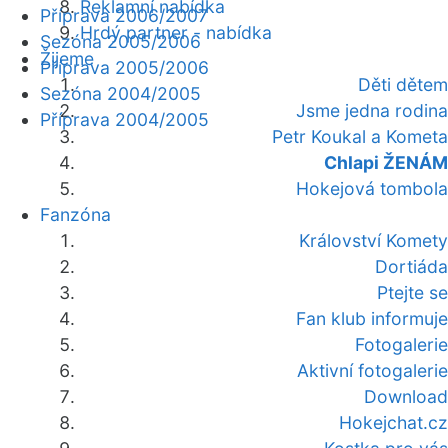
Reklamní nabídka
Příprava 2006/2007
Hrdý partner - nabídka
Sezóna 2005/2006
Žijeme
Příprava 2005/2006
Děti dětem
Sezóna 2004/2005
Jsme jedna rodina
Příprava 2004/2005
Petr Koukal a Kometa
Chlapi ŽENÁM
Hokejová tombola
Fanzóna
Království Komety
Dortiáda
Ptejte se
Fan klub informuje
Fotogalerie
Aktivní fotogalerie
Download
Hokejchat.cz