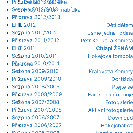
Příprava 2013/2014
Reklamní nabídka
Sezóna 2012/2013
Hrdý partner - nabídka
Příprava 2012/2013
Žijeme
EHT 2012
Děti dětem
Sezóna 2011/2012
Jsme jedna rodina
Příprava 2011/2012
Petr Koukal a Kometa
EHT 2011
Chlapi ŽENÁM
Sezóna 2010/2011
Hokejová tombola
Příprava 2010/2011
Fanzóna
Sezóna 2009/2010
Království Komety
Příprava 2009/2010
Dortiáda
Sezóna 2008/2009
Ptejte se
Příprava 2008/2009
Fan klub informuje
Sezóna 2007/2008
Fotogalerie
Příprava 2007/2008
Aktivní fotogalerie
Sezóna 2006/2007
Download
Příprava 2006/2007
Hokejchat.cz
Sezóna 2005/2006