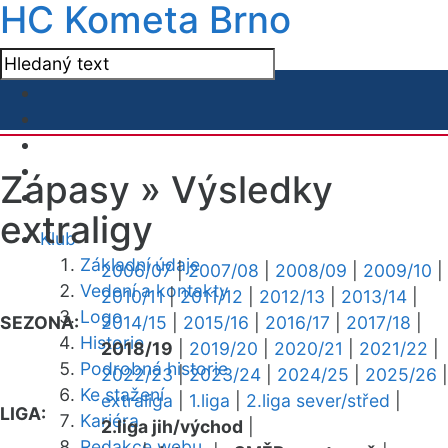
HC Kometa Brno
Zápasy »
Výsledky
extraligy
Klub
Základní údaje
2006/07
|
2007/08
|
2008/09
|
2009/10
|
Vedení a kontakty
2010/11
|
2011/12
|
2012/13
|
2013/14
|
Logo
SEZONA:
2014/15
|
2015/16
|
2016/17
|
2017/18
|
Historie
2018/19
|
2019/20
|
2020/21
|
2021/22
|
Podrobná historie
2022/23
|
2023/24
|
2024/25
|
2025/26
|
Ke stažení
extraliga
|
1.liga
|
2.liga sever/střed
|
LIGA:
Kariéra
2.liga jih/východ
|
Redakce webu