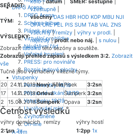
kolo
|
datum
|
SMĚR:
sestupně
|
SEŘADIT:
DRFG Arena
vzestupně
|
DRFG Arena
všechny
DAS
HBR
HOD
KOP
MBU
NJI
TÝM:
Schéma tribun
OPA
ORL
PEL
PIS
SUM
TAB
VAL
ZNS
Plánek areny
všechny
|
remízy
|
výhry v prodl.
|
VÝSLEDKY:
Virtuální prohlídka
nájezdy
|
prodl. nebo náj.
|
s nulou
|
Návštěvní řád
Zobrazit
tabulku
této sezóny a soutěže.
Veřejné bruslení
Zobrazuji přehled zápasů s výsledkem 3:2.
Zobrazit
PRESS: pro novináře
vše
Rozpis ledové plochy
Tučně jsou vyznačeny vítězné týmy.
Vstupenky
20
24.11.2018
Nový Jičín
Písek
3:2sn
Permanentky 18/19
Přípravná utkání 18/19
17
14.11.2018
Orlová
Šumperk
3:2sn
Vstupenky 18/19
2
15.09.2018
Šumperk
Opava
3:2sn
Uvolňování míst
Četnost výsledků
Zvýhodněné
výhry domácích
remízy
výhry hostí
On-line
2:1sn
2x
1:2pp
1x
A-tým