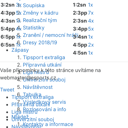
3:2sn
3x
1:2sn
1x
Soupiska
4:3pp
5x
Změny v kádru
2:3pp
7x
Realizační tým
4:3sn
1x
2:3sn
4x
Statistiky
5:4pp
4x
3:4pp
5x
Zranění / nemocní hráči
6:5pp
1x
3:4sn
1x
Dresy 2018/19
6:5sn
1x
4:5pp
2x
Zápasy
4:5sn
1x
Tipsport extraliga
Přípravná utkání
Vaše připomínky k této stránce uvítáme na
Liga mistrů
webmaster
@esports.cz.
Univerzitní souboj
Návštěvnost
Tweet
Tabulka
Tipsport extraliga
Výsledkový servis
Přípravná utkání
Rozlosování a info
Liga mistrů
Mládež
Univerzitní souboj
Kontakty a informace
Návštěvnost