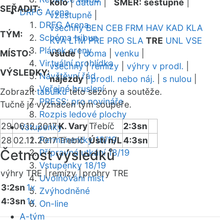
kolo
|
datum
|
SMĚR:
sestupně
|
SEŘADIT:
DRFG Arena
vzestupně
|
DRFG Arena
všechny
BEN
CEB
FRM
HAV
KAD
KLA
TÝM:
Schéma tribun
KVA
LTM
PRE
PRO
SLA
TRE
UNL
VSE
Plánek areny
MÍSTO:
všude
|
doma
|
venku
|
Virtuální prohlídka
všechny
|
remízy
|
výhry v prodl.
|
VÝSLEDKY:
Návštěvní řád
nájezdy
|
prodl. nebo náj.
|
s nulou
|
Veřejné bruslení
Zobrazit
tabulku
této sezóny a soutěže.
PRESS: pro novináře
Tučně je vyznačen tým soupeře.
Rozpis ledové plochy
29
06.12.2017
K. Vary
Třebíč
2:3sn
Vstupenky
Permanentky 18/19
28
02.12.2017
Třebíč
Ústí n/L
4:3sn
Četnost výsledků
Přípravná utkání 18/19
Vstupenky 18/19
výhry TRE |
remízy |
prohry TRE
Uvolňování míst
3:2sn
1x
Zvýhodněné
4:3sn
1x
On-line
A-tým