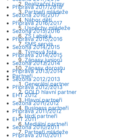
Realizační týmy
Příprava 2017/2018
Partneři mládeže
Sezóna 2016/2017
Nábor dětí
Příprava 2016/2017
Úspěchy mládeže
Sezóna 2015/2016
ZŠ Labská
Příprava 2015/2016
SMS servis
Sezóna 2014/2015
Týmová fota
Příprava 2014/2015
Zápasy juniorů
Sezóna 2013/2014
Zápasy dorostu
Příprava 2013/2014
Partneři
Sezóna 2012/2013
Generální partner
Příprava 2012/2013
GOLD hlavní partner
EHT 2012
Hlavní partneři
Sezóna 2011/2012
Business partneři
Příprava 2011/2012
Hrdí partneři
EHT 2011
Mediální partneři
Sezóna 2010/2011
Partneři mládeže
Příprava 2010/2011