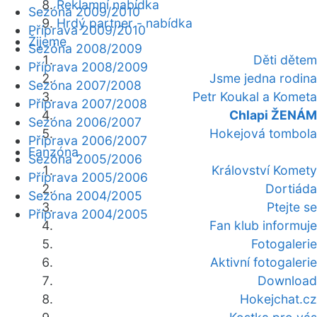
Reklamní nabídka
Sezóna 2009/2010
Hrdý partner - nabídka
Příprava 2009/2010
Žijeme
Sezóna 2008/2009
Děti dětem
Příprava 2008/2009
Jsme jedna rodina
Sezóna 2007/2008
Petr Koukal a Kometa
Příprava 2007/2008
Chlapi ŽENÁM
Sezóna 2006/2007
Hokejová tombola
Příprava 2006/2007
Fanzóna
Sezóna 2005/2006
Království Komety
Příprava 2005/2006
Dortiáda
Sezóna 2004/2005
Ptejte se
Příprava 2004/2005
Fan klub informuje
Fotogalerie
Aktivní fotogalerie
Download
Hokejchat.cz