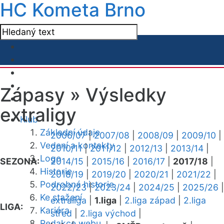
HC Kometa Brno
Zápasy »
Výsledky
extraligy
Klub
Základní údaje
2006/07
|
2007/08
|
2008/09
|
2009/10
|
Vedení a kontakty
2010/11
|
2011/12
|
2012/13
|
2013/14
|
Logo
SEZONA:
2014/15
|
2015/16
|
2016/17
|
2017/18
|
Historie
2018/19
|
2019/20
|
2020/21
|
2021/22
|
Podrobná historie
2022/23
|
2023/24
|
2024/25
|
2025/26
|
Ke stažení
extraliga
|
1.liga
|
2.liga západ
|
2.liga
LIGA:
Kariéra
střed
|
2.liga východ
|
Redakce webu