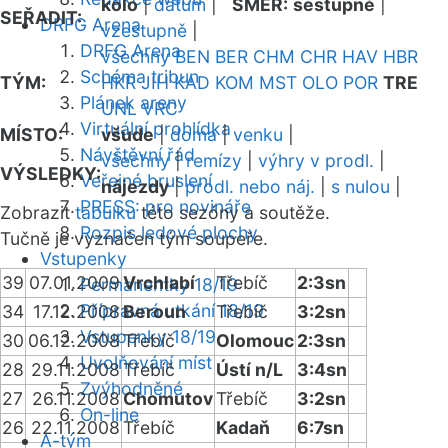
kolo
|
datum
|
SMĚR:
sestupně
|
SEŘADIT:
DRFG Arena
vzestupně
|
DRFG Arena
všechny
BEN
BER
CHM
CHR
HAV
HBR
Schéma tribun
TÝM:
HKR
JIH
KAD
KOM
MST
OLO
POR
TRE
Plánek areny
UNL
VRC
Virtuální prohlídka
MÍSTO:
všude
|
doma
|
venku
|
Návštěvní řád
všechny
|
remízy
|
výhry v prodl.
|
VÝSLEDKY:
Veřejné bruslení
nájezdy
|
prodl. nebo náj.
|
s nulou
|
PRESS: pro novináře
Zobrazit
tabulku
této sezóny a soutěže.
Rozpis ledové plochy
Tučně je vyznačen tým soupeře.
Vstupenky
39
07.01.2009
Vrchlabí
Třebíč
2:3sn
Permanentky 18/19
Přípravná utkání 18/19
34
17.12.2008
Beroun
Třebíč
3:2sn
Vstupenky 18/19
30
06.12.2008
Třebíč
Olomouc
2:3sn
Uvolňování míst
28
29.11.2008
Třebíč
Ústí n/L
3:4sn
Zvýhodněné
27
26.11.2008
Chomutov
Třebíč
3:2sn
On-line
26
22.11.2008
Třebíč
Kadaň
6:7sn
A-tým