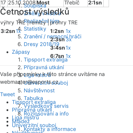
17
25.10.2008
Most
Třebíč
2:1sn
Soupiska
Četnost výsledků
Změny v kádru
Realizační tým
výhry TRE |
remízy |
prohry TRE
Statistiky
3:2sn
1x
1:2sn
1x
Zranění / nemocní hráči
2:3sn
3x
Dresy 2018/19
3:4sn
1x
Zápasy
6:7sn
1x
Tipsport extraliga
Přípravná utkání
Vaše připomínky k této stránce uvítáme na
Liga mistrů
webmaster
@esports.cz.
Univerzitní souboj
Návštěvnost
Tweet
Tabulka
Tipsport extraliga
Výsledkový servis
Přípravná utkání
Rozlosování a info
Liga mistrů
Mládež
Univerzitní souboj
Kontakty a informace
Návštěvnost