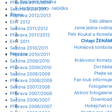
Reklamní nabídka
Příprava 2013/2014
Hrdý partner - nabídka
Sezóna 2012/2013
Žijeme
Příprava 2012/2013
Děti dětem
EHT 2012
Jsme jedna rodina
Sezóna 2011/2012
Petr Koukal a Kometa
Příprava 2011/2012
Chlapi ŽENÁM
EHT 2011
Hokejová tombola
Sezóna 2010/2011
Fanzóna
Příprava 2010/2011
Království Komety
Sezóna 2009/2010
Dortiáda
Příprava 2009/2010
Ptejte se
Sezóna 2008/2009
Fan klub informuje
Příprava 2008/2009
Fotogalerie
Sezóna 2007/2008
Aktivní fotogalerie
Příprava 2007/2008
Download
Sezóna 2006/2007
Hokejchat.cz
Příprava 2006/2007