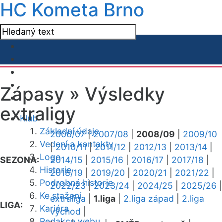
HC Kometa Brno
Zápasy »
Výsledky
extraligy
Klub
Základní údaje
2006/07
|
2007/08
|
2008/09
|
2009/10
Vedení a kontakty
|
2010/11
|
2011/12
|
2012/13
|
2013/14
|
Logo
SEZONA:
2014/15
|
2015/16
|
2016/17
|
2017/18
|
Historie
2018/19
|
2019/20
|
2020/21
|
2021/22
|
Podrobná historie
2022/23
|
2023/24
|
2024/25
|
2025/26
|
Ke stažení
extraliga
|
1.liga
|
2.liga západ
|
2.liga
LIGA:
Kariéra
východ
|
Redakce webu