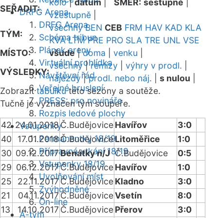
kolo
|
datum
|
SMĚR:
sestupně
|
SEŘADIT:
DRFG Arena
vzestupně
|
DRFG Arena
všechny
BEN
CEB
FRM
HAV
KAD
KLA
TÝM:
Schéma tribun
KVA
LTM
PRE
PRO
SLA
TRE
UNL
VSE
Plánek areny
MÍSTO:
všude
|
doma
|
venku
|
Virtuální prohlídka
všechny
|
remízy
|
výhry v prodl.
|
VÝSLEDKY:
Návštěvní řád
nájezdy
|
prodl. nebo náj.
|
s nulou
|
Veřejné bruslení
Zobrazit
tabulku
této sezóny a soutěže.
PRESS: pro novináře
Tučně je vyznačen tým soupeře.
Rozpis ledové plochy
42
24.01.2018
Č.Budějovice
Havířov
3:0
Vstupenky
Permanentky 18/19
40
17.01.2018
Č.Budějovice
Litoměřice
1:0
Přípravná utkání 18/19
30
09.12.2017
Benátky n/J
Č.Budějovice
0:5
Vstupenky 18/19
29
06.12.2017
Č.Budějovice
Havířov
1:0
Uvolňování míst
25
22.11.2017
Č.Budějovice
Kladno
3:0
Zvýhodněné
21
04.11.2017
Č.Budějovice
Vsetín
8:0
On-line
13
14.10.2017
Č.Budějovice
Přerov
3:0
A-tým