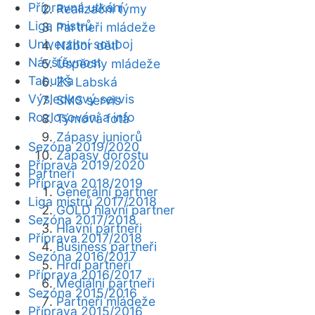
Přípravná utkání
Realizační týmy
Liga mistrů
Partneři mládeže
Univerzitní souboj
Nábor dětí
Návštěvnost
Úspěchy mládeže
Tabulka
ZŠ Labská
Výsledkový servis
SMS servis
Rozlosování a info
Týmová fota
Zápasy juniorů
Sezóna 2019/2020
Zápasy dorostu
Příprava 2019/2020
Partneři
Příprava 2018/2019
Generální partner
Liga mistrů 2017/2018
GOLD hlavní partner
Sezóna 2017/2018
Hlavní partneři
Příprava 2017/2018
Business partneři
Sezóna 2016/2017
Hrdí partneři
Příprava 2016/2017
Mediální partneři
Sezóna 2015/2016
Partneři mládeže
Příprava 2015/2016