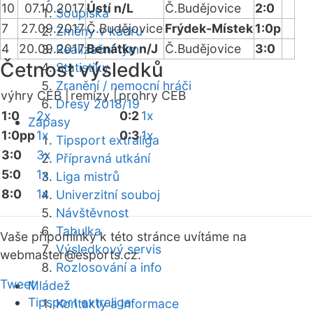
10
07.10.2017
Ústí n/L
Č.Budějovice
2:0
Soupiska
7
27.09.2017
Č.Budějovice
Frýdek-Místek
1:0p
Změny v kádru
4
20.09.2017
Benátky n/J
Č.Budějovice
3:0
Realizační tým
Četnost výsledků
Statistiky
Zranění / nemocní hráči
výhry CEB |
remízy |
prohry CEB
Dresy 2018/19
1:0
2x
0:2
1x
Zápasy
1:0pp
1x
0:3
1x
Tipsport extraliga
3:0
3x
Přípravná utkání
5:0
1x
Liga mistrů
8:0
1x
Univerzitní souboj
Návštěvnost
Tabulka
Vaše připomínky k této stránce uvítáme na
Výsledkový servis
webmaster
@esports.cz.
Rozlosování a info
Tweet
Mládež
Tipsport extraliga
Kontakty a informace