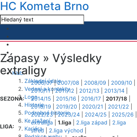
HC Kometa Brno
Zápasy »
Výsledky
extraligy
Klub
Základní údaje
2006/07
|
2007/08
|
2008/09
|
2009/10
|
Vedení a kontakty
2010/11
|
2011/12
|
2012/13
|
2013/14
|
Logo
SEZONA:
2014/15
|
2015/16
|
2016/17
|
2017/18
|
Historie
2018/19
|
2019/20
|
2020/21
|
2021/22
|
Podrobná historie
2022/23
|
2023/24
|
2024/25
|
2025/26
|
Ke stažení
extraliga
|
1.liga
|
2.liga západ
|
2.liga
LIGA:
Kariéra
střed
|
2.liga východ
|
Redakce webu