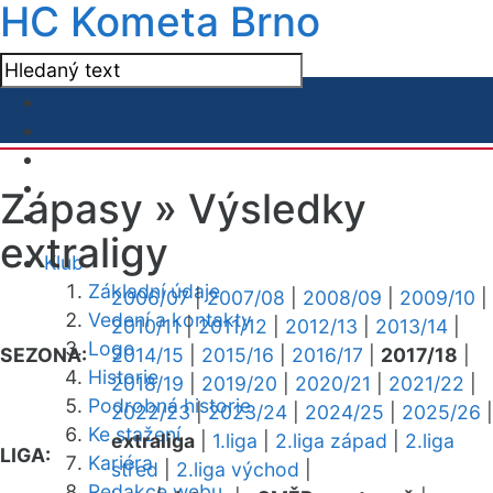
HC Kometa Brno
Zápasy »
Výsledky
extraligy
Klub
Základní údaje
2006/07
|
2007/08
|
2008/09
|
2009/10
|
Vedení a kontakty
2010/11
|
2011/12
|
2012/13
|
2013/14
|
Logo
SEZONA:
2014/15
|
2015/16
|
2016/17
|
2017/18
|
Historie
2018/19
|
2019/20
|
2020/21
|
2021/22
|
Podrobná historie
2022/23
|
2023/24
|
2024/25
|
2025/26
|
Ke stažení
extraliga
|
1.liga
|
2.liga západ
|
2.liga
LIGA:
Kariéra
střed
|
2.liga východ
|
Redakce webu