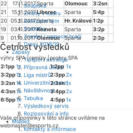
22
17.11.2017
Sparta
Olomouc
3:2sn
Soupiska
21
15.11.2017
Liberec
Sparta
5:4p
Změny v kádru
20
05.11.2017
Sparta
Hr. Králové
1:2p
Realizační tým
Statistiky
19
03.11.2017
Kometa
Sparta
3:2p
Zranění / nemocní hráči
9
01.10.2017
Olomouc
Sparta
2:3p
Dresy 2018/19
Četnost výsledků
Zápasy
výhry SPA |
remízy |
prohry SPA
Tipsport extraliga
2:1pp
1x
1:2pp
1x
Přípravná utkání
3:2pp
1x
2:3pp
2x
Liga mistrů
Univerzitní souboj
3:2sn
1x
2:3sn
1x
Návštěvnost
4:3sn
1x
3:4pp
2x
Tabulka
6:5pp
1x
4:5pp
1x
Výsledkový servis
Rozlosování a info
Vaše připomínky k této stránce uvítáme na
Mládež
webmaster
@esports.cz.
Kontakty a informace