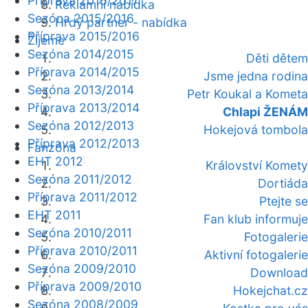
Příprava 2016/2017
Reklamní nabídka
Sezóna 2015/2016
Hrdý partner - nabídka
Příprava 2015/2016
Žijeme
Sezóna 2014/2015
Děti dětem
Příprava 2014/2015
Jsme jedna rodina
Sezóna 2013/2014
Petr Koukal a Kometa
Příprava 2013/2014
Chlapi ŽENÁM
Sezóna 2012/2013
Hokejová tombola
Příprava 2012/2013
Fanzóna
EHT 2012
Království Komety
Sezóna 2011/2012
Dortiáda
Příprava 2011/2012
Ptejte se
EHT 2011
Fan klub informuje
Sezóna 2010/2011
Fotogalerie
Příprava 2010/2011
Aktivní fotogalerie
Sezóna 2009/2010
Download
Příprava 2009/2010
Hokejchat.cz
Sezóna 2008/2009