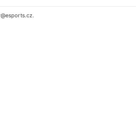
r
@esports.cz.