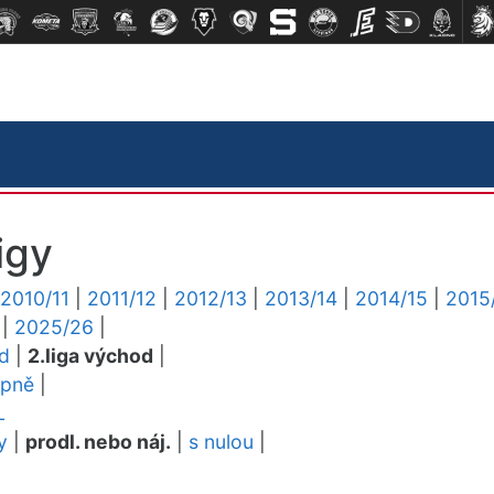
igy
2010/11
|
2011/12
|
2012/13
|
2013/14
|
2014/15
|
2015
|
2025/26
|
ed
|
2.liga východ
|
upně
|
L
y
|
prodl. nebo náj.
|
s nulou
|