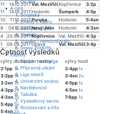
On-line
11
14.10.2017
Val. Meziříčí
Kopřivnice
3:2p
A-tým
11
14.10.2017
Hodonín
Šumperk
4:5p
Soupiska
10
11.10.2017
Poruba
Hodonín
5:4sn
Změny v kádru
8
04.10.2017
Nový Jičín
Hodonín
4:3sn
Realizační tým
Statistiky
4
20.09.2017
Kopřivnice
Val. Meziříčí
4:3p
Zranění / nemocní hráči
1
09.09.2017
Opava
Val. Meziříčí
3:4p
Dresy 2018/19
Četnost výsledků
Zápasy
výhry domácích
Tipsport extraliga
remízy
výhry hostí
Přípravná utkání
2:1pp
1x
3:4pp
1x
Liga mistrů
3:2pp
1x
3:4sn
2x
Univerzitní souboj
3:2sn
1x
4:5pp
1x
Návštěvnost
4:3pp
2x
4:5sn
1x
Tabulka
4:3sn
3x
7:8pp
1x
Výsledkový servis
5:4pp
3x
Rozlosování a info
5:4sn
2x