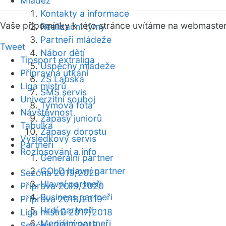
Mládež
Kontakty a informace
Vaše připomínky k této stránce uvítáme na webmaste
Realizační týmy
Partneři mládeže
Tweet
Nábor dětí
Tipsport extraliga
Úspěchy mládeže
Přípravná utkání
ZŠ Labská
Liga mistrů
SMS servis
Univerzitní souboj
Týmová fota
Návštěvnost
Zápasy juniorů
Tabulka
Zápasy dorostu
Výsledkový servis
Partneři
Rozlosování a info
Generální partner
GOLD hlavní partner
Sezóna 2019/2020
Hlavní partneři
Příprava 2019/2020
Business partneři
Příprava 2018/2019
Hrdí partneři
Liga mistrů 2017/2018
Mediální partneři
Sezóna 2017/2018