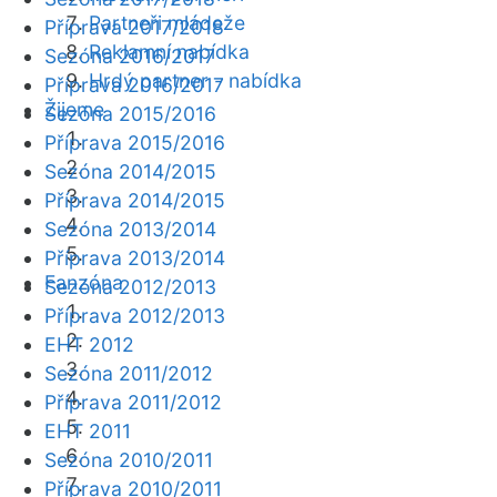
Partneři mládeže
Příprava 2017/2018
Reklamní nabídka
Sezóna 2016/2017
Hrdý partner - nabídka
Příprava 2016/2017
Žijeme
Sezóna 2015/2016
Příprava 2015/2016
Sezóna 2014/2015
Příprava 2014/2015
Sezóna 2013/2014
Příprava 2013/2014
Fanzóna
Sezóna 2012/2013
Příprava 2012/2013
EHT 2012
Sezóna 2011/2012
Příprava 2011/2012
EHT 2011
Sezóna 2010/2011
Příprava 2010/2011