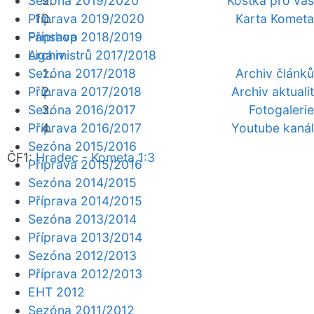
Sezóna 2019/2020
Kostka pro vás
Příprava 2019/2020
Karta Kometa
Fanshop
Příprava 2018/2019
Archiv
Liga mistrů 2017/2018
Sezóna 2017/2018
Archiv článků
Příprava 2017/2018
Archiv aktualit
Sezóna 2016/2017
Fotogalerie
Příprava 2016/2017
Youtube kanál
Sezóna 2015/2016
ČF1:
Hradec - Kometa 1:3
Příprava 2015/2016
Sezóna 2014/2015
Příprava 2014/2015
Sezóna 2013/2014
Příprava 2013/2014
Sezóna 2012/2013
Příprava 2012/2013
EHT 2012
Sezóna 2011/2012