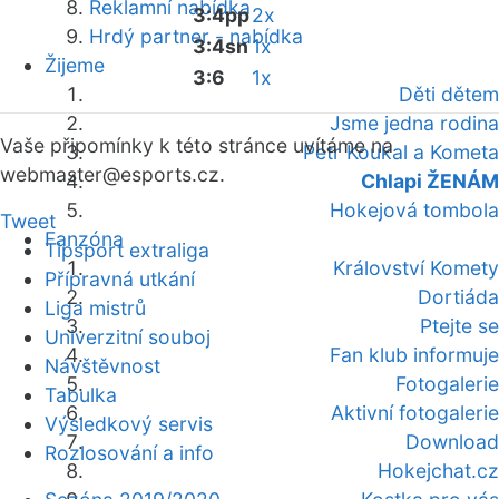
Reklamní nabídka
3:4pp
2x
Hrdý partner - nabídka
3:4sn
1x
Žijeme
3:6
1x
Děti dětem
Jsme jedna rodina
Vaše připomínky k této stránce uvítáme na
Petr Koukal a Kometa
webmaster
@esports.cz.
Chlapi ŽENÁM
Hokejová tombola
Tweet
Fanzóna
Tipsport extraliga
Království Komety
Přípravná utkání
Dortiáda
Liga mistrů
Ptejte se
Univerzitní souboj
Fan klub informuje
Návštěvnost
Fotogalerie
Tabulka
Aktivní fotogalerie
Výsledkový servis
Download
Rozlosování a info
Hokejchat.cz