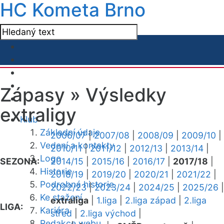
HC Kometa Brno
Zápasy »
Výsledky
extraligy
Klub
Základní údaje
2006/07
|
2007/08
|
2008/09
|
2009/10
|
Vedení a kontakty
2010/11
|
2011/12
|
2012/13
|
2013/14
|
Logo
SEZONA:
2014/15
|
2015/16
|
2016/17
|
2017/18
|
Historie
2018/19
|
2019/20
|
2020/21
|
2021/22
|
Podrobná historie
2022/23
|
2023/24
|
2024/25
|
2025/26
|
Ke stažení
extraliga
|
1.liga
|
2.liga západ
|
2.liga
LIGA:
Kariéra
střed
|
2.liga východ
|
Redakce webu