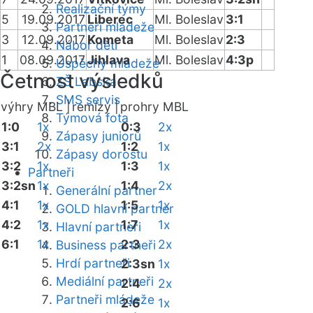
Realizační týmy
5
19.09.2017
Liberec
Ml. Boleslav
3:1
Partneři mládeže
3
12.09.2017
Kometa
Ml. Boleslav
2:3
Nábor dětí
1
08.09.2017
Jihlava
Ml. Boleslav
4:3p
Úspěchy mládeže
Četnost výsledků
ZŠ Labská
SMS servis
výhry MBL |
remízy |
prohry MBL
Týmová fota
1:0
1x
0:3
2x
Zápasy juniorů
3:1
2x
1:2
1x
Zápasy dorostu
3:2
1x
1:3
1x
Partneři
3:2sn
1x
1:4
2x
Generální partner
4:1
1x
1:5
1x
GOLD hlavní partner
4:2
1x
1:7
1x
Hlavní partneři
6:1
1x
2:3
2x
Business partneři
Hrdí partneři
2:3sn
1x
Mediální partneři
2:4
2x
Partneři mládeže
2:6
1x