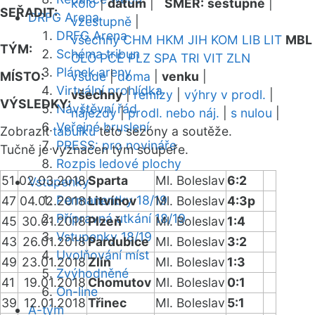
kolo
|
datum
|
SMĚR:
sestupně
|
SEŘADIT:
DRFG Arena
vzestupně
|
DRFG Arena
všechny
CHM
HKM
JIH
KOM
LIB
LIT
MBL
TÝM:
Schéma tribun
OLO
PCE
PLZ
SPA
TRI
VIT
ZLN
Plánek areny
MÍSTO:
všude
|
doma
|
venku
|
Virtuální prohlídka
všechny
|
remízy
|
výhry v prodl.
|
VÝSLEDKY:
Návštěvní řád
nájezdy
|
prodl. nebo náj.
|
s nulou
|
Veřejné bruslení
Zobrazit
tabulku
této sezóny a soutěže.
PRESS: pro novináře
Tučně je vyznačen tým soupeře.
Rozpis ledové plochy
51
02.03.2018
Sparta
Ml. Boleslav
6:2
Vstupenky
Permanentky 18/19
47
04.02.2018
Litvínov
Ml. Boleslav
4:3p
Přípravná utkání 18/19
45
30.01.2018
Plzeň
Ml. Boleslav
1:4
Vstupenky 18/19
43
26.01.2018
Pardubice
Ml. Boleslav
3:2
Uvolňování míst
49
23.01.2018
Zlín
Ml. Boleslav
1:3
Zvýhodněné
41
19.01.2018
Chomutov
Ml. Boleslav
0:1
On-line
39
12.01.2018
Třinec
Ml. Boleslav
5:1
A-tým