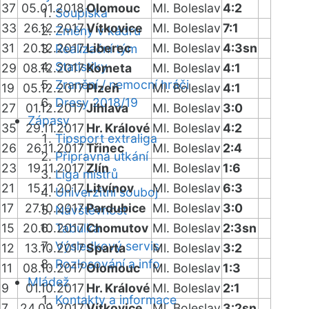
37
05.01.2018
Olomouc
Ml. Boleslav
4:2
Soupiska
33
26.12.2017
Vítkovice
Ml. Boleslav
7:1
Změny v kádru
31
20.12.2017
Liberec
Ml. Boleslav
4:3sn
Realizační tým
Statistiky
29
08.12.2017
Kometa
Ml. Boleslav
4:1
Zranění / nemocní hráči
19
05.12.2017
Plzeň
Ml. Boleslav
4:1
Dresy 2018/19
27
01.12.2017
Jihlava
Ml. Boleslav
3:0
Zápasy
35
29.11.2017
Hr. Králové
Ml. Boleslav
4:2
Tipsport extraliga
26
26.11.2017
Třinec
Ml. Boleslav
2:4
Přípravná utkání
23
19.11.2017
Zlín
Ml. Boleslav
1:6
Liga mistrů
21
15.11.2017
Litvínov
Ml. Boleslav
6:3
Univerzitní souboj
17
27.10.2017
Pardubice
Ml. Boleslav
3:0
Návštěvnost
15
20.10.2017
Tabulka
Chomutov
Ml. Boleslav
2:3sn
Výsledkový servis
12
13.10.2017
Sparta
Ml. Boleslav
3:2
Rozlosování a info
11
08.10.2017
Olomouc
Ml. Boleslav
1:3
Mládež
9
01.10.2017
Hr. Králové
Ml. Boleslav
2:1
Kontakty a informace
7
24.09.2017
Vítkovice
Ml. Boleslav
3:2sn