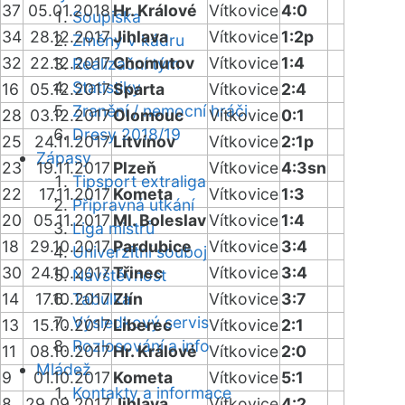
37
05.01.2018
Hr. Králové
Vítkovice
4:0
Soupiska
34
28.12.2017
Jihlava
Vítkovice
1:2p
Změny v kádru
32
22.12.2017
Chomutov
Vítkovice
1:4
Realizační tým
Statistiky
16
05.12.2017
Sparta
Vítkovice
2:4
Zranění / nemocní hráči
28
03.12.2017
Olomouc
Vítkovice
0:1
Dresy 2018/19
25
24.11.2017
Litvínov
Vítkovice
2:1p
Zápasy
23
19.11.2017
Plzeň
Vítkovice
4:3sn
Tipsport extraliga
22
17.11.2017
Kometa
Vítkovice
1:3
Přípravná utkání
20
05.11.2017
Ml. Boleslav
Vítkovice
1:4
Liga mistrů
18
29.10.2017
Pardubice
Vítkovice
3:4
Univerzitní souboj
30
24.10.2017
Třinec
Vítkovice
3:4
Návštěvnost
14
17.10.2017
Tabulka
Zlín
Vítkovice
3:7
Výsledkový servis
13
15.10.2017
Liberec
Vítkovice
2:1
Rozlosování a info
11
08.10.2017
Hr. Králové
Vítkovice
2:0
Mládež
9
01.10.2017
Kometa
Vítkovice
5:1
Kontakty a informace
8
29.09.2017
Jihlava
Vítkovice
4:2