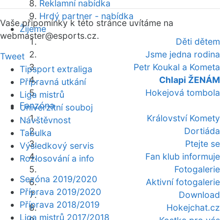
Reklamní nabídka
Hrdý partner - nabídka
Vaše připomínky k této stránce uvítáme na
Žijeme
webmaster
@esports.cz.
Děti dětem
Jsme jedna rodina
Tweet
Petr Koukal a Kometa
Tipsport extraliga
Chlapi ŽENÁM
Přípravná utkání
Hokejová tombola
Liga mistrů
Fanzóna
Univerzitní souboj
Království Komety
Návštěvnost
Dortiáda
Tabulka
Ptejte se
Výsledkový servis
Fan klub informuje
Rozlosování a info
Fotogalerie
Sezóna 2019/2020
Aktivní fotogalerie
Příprava 2019/2020
Download
Příprava 2018/2019
Hokejchat.cz
Liga mistrů 2017/2018