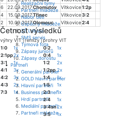
Realizační týmy
6
22.09.2017
Chomutov
Vítkovice
1:2p
Partneři mládeže
4
15.09.2017
Třinec
Vítkovice
3:2
Nábor dětí
2
10.09.2017
Olomouc
Vítkovice
2:4
Úspěchy mládeže
Četnost výsledků
ZŠ Labská
SMS servis
výhry VIT |
remízy |
prohry VIT
Týmová fota
1:0
1x
0:2
1x
Zápasy juniorů
2:1pp
2x
0:4
1x
Zápasy dorostu
3:1
1x
1:2
2x
Partneři
4:1
3x
1:2pp
2x
Generální partner
4:2
3x
1:4
1x
GOLD hlavní partner
4:3
2x
1:5
1x
Hlavní partneři
7:3
1x
2:3
1x
Business partneři
Hrdí partneři
2:4
1x
Mediální partneři
3:4sn
2x
Partneři mládeže
3:5
1x