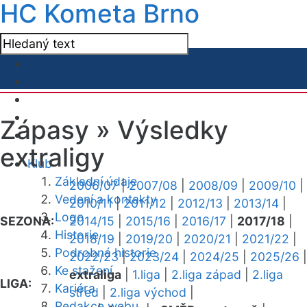
HC Kometa Brno
Zápasy »
Výsledky
extraligy
Klub
Základní údaje
2006/07
|
2007/08
|
2008/09
|
2009/10
|
Vedení a kontakty
2010/11
|
2011/12
|
2012/13
|
2013/14
|
Logo
SEZONA:
2014/15
|
2015/16
|
2016/17
|
2017/18
|
Historie
2018/19
|
2019/20
|
2020/21
|
2021/22
|
Podrobná historie
2022/23
|
2023/24
|
2024/25
|
2025/26
|
Ke stažení
extraliga
|
1.liga
|
2.liga západ
|
2.liga
LIGA:
Kariéra
střed
|
2.liga východ
|
Redakce webu