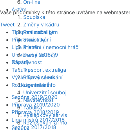
On-line
A-tým
Vaše připomínky k této stránce uvítáme na webmaste
Soupiska
Tweet
Změny v kádru
Tipsport extraliga
Realizační tým
Přípravná utkání
Statistiky
Liga mistrů
Zranění / nemocní hráči
Univerzitní souboj
Dresy 2018/19
Zápasy
Návštěvnost
Tabulka
Tipsport extraliga
Výsledkový servis
Přípravná utkání
Rozlosování a info
Liga mistrů
Univerzitní souboj
Sezóna 2019/2020
Návštěvnost
Příprava 2019/2020
Tabulka
Příprava 2018/2019
Výsledkový servis
Liga mistrů 2017/2018
Rozlosování a info
Sezóna 2017/2018