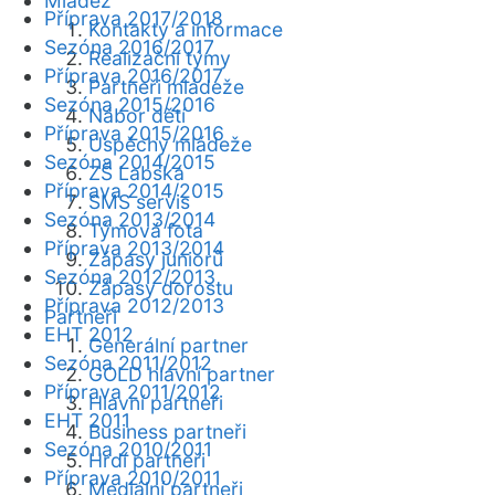
Mládež
Příprava 2017/2018
Kontakty a informace
Sezóna 2016/2017
Realizační týmy
Příprava 2016/2017
Partneři mládeže
Sezóna 2015/2016
Nábor dětí
Příprava 2015/2016
Úspěchy mládeže
Sezóna 2014/2015
ZŠ Labská
Příprava 2014/2015
SMS servis
Sezóna 2013/2014
Týmová fota
Příprava 2013/2014
Zápasy juniorů
Sezóna 2012/2013
Zápasy dorostu
Příprava 2012/2013
Partneři
EHT 2012
Generální partner
Sezóna 2011/2012
GOLD hlavní partner
Příprava 2011/2012
Hlavní partneři
EHT 2011
Business partneři
Sezóna 2010/2011
Hrdí partneři
Příprava 2010/2011
Mediální partneři