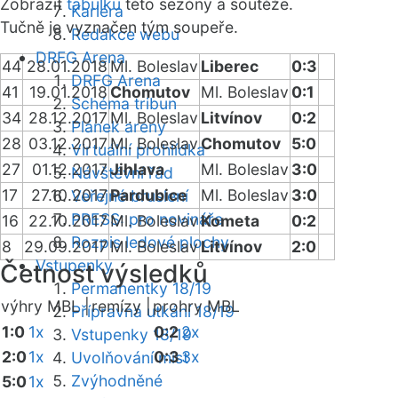
Zobrazit
tabulku
této sezóny a soutěže.
Kariéra
Tučně je vyznačen tým soupeře.
Redakce webu
DRFG Arena
44
28.01.2018
Ml. Boleslav
Liberec
0:3
DRFG Arena
41
19.01.2018
Chomutov
Ml. Boleslav
0:1
Schéma tribun
34
28.12.2017
Ml. Boleslav
Litvínov
0:2
Plánek areny
28
03.12.2017
Ml. Boleslav
Chomutov
5:0
Virtuální prohlídka
27
01.12.2017
Jihlava
Ml. Boleslav
3:0
Návštěvní řád
17
27.10.2017
Pardubice
Ml. Boleslav
3:0
Veřejné bruslení
PRESS: pro novináře
16
22.10.2017
Ml. Boleslav
Kometa
0:2
Rozpis ledové plochy
8
29.09.2017
Ml. Boleslav
Litvínov
2:0
Vstupenky
Četnost výsledků
Permanentky 18/19
výhry MBL |
remízy |
prohry MBL
Přípravná utkání 18/19
1:0
1x
0:2
2x
Vstupenky 18/19
2:0
1x
0:3
3x
Uvolňování míst
Zvýhodněné
5:0
1x