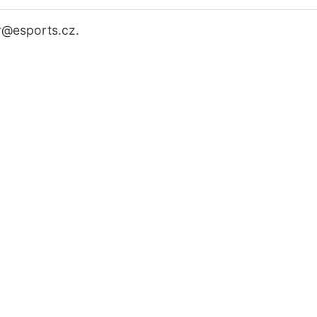
r
@esports.cz.