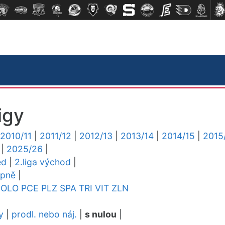
igy
2010/11
|
2011/12
|
2012/13
|
2013/14
|
2014/15
|
2015
|
2025/26
|
ed
|
2.liga východ
|
upně
|
OLO
PCE
PLZ
SPA
TRI
VIT
ZLN
y
|
prodl. nebo náj.
|
s nulou
|