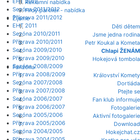
EHT 2012
Reklamní nabídka
Sezóna 2011/2012
Hrdý partner - nabídka
Příprava 2011/2012
Žijeme
EHT 2011
Děti dětem
Sezóna 2010/2011
Jsme jedna rodina
Příprava 2010/2011
Petr Koukal a Kometa
Sezóna 2009/2010
Chlapi ŽENÁM
Příprava 2009/2010
Hokejová tombola
Sezóna 2008/2009
Fanzóna
Příprava 2008/2009
Království Komety
Sezóna 2007/2008
Dortiáda
Příprava 2007/2008
Ptejte se
Sezóna 2006/2007
Fan klub informuje
Příprava 2006/2007
Fotogalerie
Sezóna 2005/2006
Aktivní fotogalerie
Příprava 2005/2006
Download
Sezóna 2004/2005
Hokejchat.cz
Příprava 2004/2005