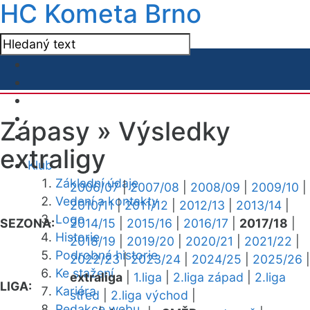
HC Kometa Brno
Zápasy »
Výsledky
extraligy
Klub
Základní údaje
2006/07
|
2007/08
|
2008/09
|
2009/10
|
Vedení a kontakty
2010/11
|
2011/12
|
2012/13
|
2013/14
|
Logo
SEZONA:
2014/15
|
2015/16
|
2016/17
|
2017/18
|
Historie
2018/19
|
2019/20
|
2020/21
|
2021/22
|
Podrobná historie
2022/23
|
2023/24
|
2024/25
|
2025/26
|
Ke stažení
extraliga
|
1.liga
|
2.liga západ
|
2.liga
LIGA:
Kariéra
střed
|
2.liga východ
|
Redakce webu