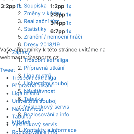
Soupiska
3:2pp
1x
1:2pp
1x
Změny v kádru
2:3pp
1x
Realizační tým
3:4pp
1x
Statistiky
6:7pp
1x
Zranění / nemocní hráči
Dresy 2018/19
Vaše připomínky k této stránce uvítáme na
Zápasy
webmaster
@esports.cz.
Tipsport extraliga
Přípravná utkání
Tweet
Liga mistrů
Tipsport extraliga
Univerzitní souboj
Přípravná utkání
Návštěvnost
Liga mistrů
Tabulka
Univerzitní souboj
Výsledkový servis
Návštěvnost
Rozlosování a info
Tabulka
Mládež
Výsledkový servis
Kontakty a informace
Rozlosování a info