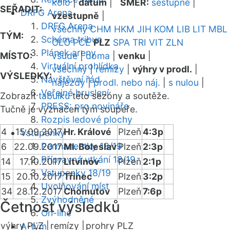
kolo
|
datum
|
SMĚR:
sestupně
|
SEŘADIT:
DRFG Arena
vzestupně
|
DRFG Arena
všechny
CHM
HKM
JIH
KOM
LIB
LIT
MBL
TÝM:
Schéma tribun
OLO
PCE
PLZ
SPA
TRI
VIT
ZLN
Plánek areny
MÍSTO:
všude
|
doma
|
venku
|
Virtuální prohlídka
všechny
|
remízy
|
výhry v prodl.
|
VÝSLEDKY:
Návštěvní řád
nájezdy
|
prodl. nebo náj.
|
s nulou
|
Veřejné bruslení
Zobrazit
tabulku
této sezóny a soutěže.
PRESS: pro novináře
Tučně je vyznačen tým soupeře.
Rozpis ledové plochy
4
15.09.2017
Hr. Králové
Plzeň
4:3p
Vstupenky
Permanentky 18/19
6
22.09.2017
Ml. Boleslav
Plzeň
2:3p
Přípravná utkání 18/19
14
17.10.2017
Litvínov
Plzeň
2:1p
Vstupenky 18/19
15
20.10.2017
Třinec
Plzeň
3:2p
Uvolňování míst
34
28.12.2017
Chomutov
Plzeň
7:6p
Zvýhodněné
Četnost výsledků
On-line
výhry PLZ |
remízy |
prohry PLZ
A-tým