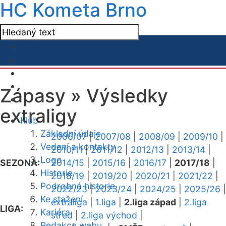
HC Kometa Brno
Zápasy »
Výsledky
extraligy
Klub
Základní údaje
2006/07
|
2007/08
|
2008/09
|
2009/10
|
Vedení a kontakty
2010/11
|
2011/12
|
2012/13
|
2013/14
|
Logo
SEZONA:
2014/15
|
2015/16
|
2016/17
|
2017/18
|
Historie
2018/19
|
2019/20
|
2020/21
|
2021/22
|
Podrobná historie
2022/23
|
2023/24
|
2024/25
|
2025/26
|
Ke stažení
extraliga
|
1.liga
|
2.liga západ
|
2.liga
LIGA:
Kariéra
střed
|
2.liga východ
|
Redakce webu