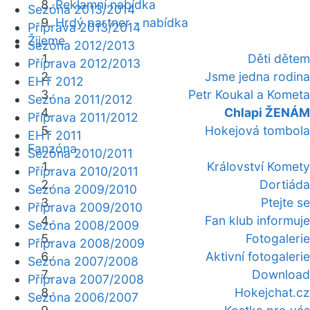
Reklamní nabídka
Sezóna 2013/2014
Hrdý partner - nabídka
Příprava 2013/2014
Žijeme
Sezóna 2012/2013
Děti dětem
Příprava 2012/2013
Jsme jedna rodina
EHT 2012
Petr Koukal a Kometa
Sezóna 2011/2012
Chlapi ŽENÁM
Příprava 2011/2012
Hokejová tombola
EHT 2011
Fanzóna
Sezóna 2010/2011
Království Komety
Příprava 2010/2011
Dortiáda
Sezóna 2009/2010
Ptejte se
Příprava 2009/2010
Fan klub informuje
Sezóna 2008/2009
Fotogalerie
Příprava 2008/2009
Aktivní fotogalerie
Sezóna 2007/2008
Download
Příprava 2007/2008
Hokejchat.cz
Sezóna 2006/2007