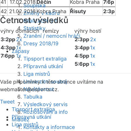
41
17.02.2018
Děčín
Kobra Praha
7:6p
Soupiska
42
21.02.2018
Kobra Praha
Řisuty
2:3p
Změny v kádru
Četnost výsledků
Realizační tým
Statistiky
výhry domácích
remízy
výhry hostí
Zranění / nemocní hráči
3:2pp
2x
2:3pp
2x
Dresy 2018/19
4:3pp
1x
3:4pp
1x
Zápasy
7:6pp
1x
4:5pp
1x
Tipsport extraliga
5:6pp
1x
Přípravná utkání
Liga mistrů
Univerzitní souboj
Vaše připomínky k této stránce uvítáme na
Návštěvnost
webmaster
@esports.cz.
Tabulka
Tweet
Výsledkový servis
Tipsport extraliga
Rozlosování a info
Přípravná utkání
Mládež
Liga mistrů
Kontakty a informace